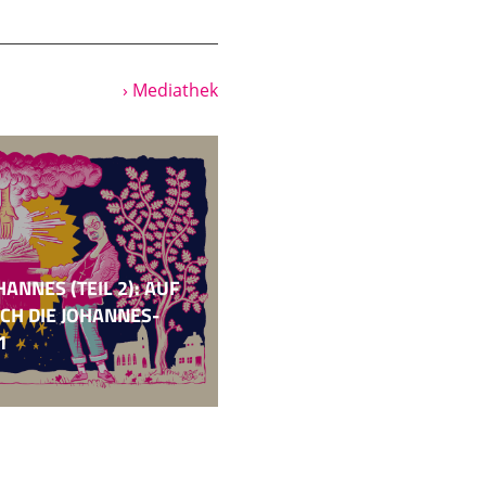
stament kennen. Da
› Mediathek
ämonen als durchaus
n Riesenreich erstmals
et. Es waren sicher
ehen. Ein Tempel, den
 sind alle Götter von
erstaat. Oder zur
ammen, also nicht
ANNES (TEIL 2): AUF
chs, mehr als 700
ICH DIE JOHANNES-
1
t an Texten und bisher
, da wird jedes Jahr
rag darauf
herben da noch in den