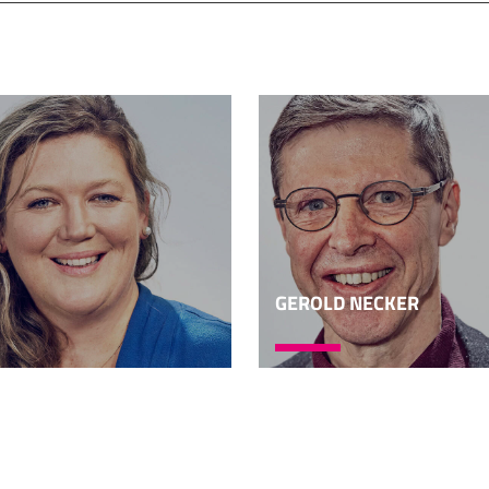
r völlig korrekt beschrieben, zum Beispiel in der Wiener P
e oder vollständigen Papyri und beschriebenen Tonscherbe
itte, das ist nicht ein feuchter Keller, den man für nichts 
Graffel - ein schöner österreichischer Ausdruck, kommt vom 
 natürlich klimatisch unter den idealen Verhältnissen und s
lich im Keller. Bei der Wiener Sammlung weiß man immerhi
i, Tonscherben und auch noch in welcher Sprache zur Samml
inventarisiert, also zum Beispiel nur griechische Papyri besi
ls 60.000. Die genaue aktuelle Zahl könnte man dort frage
GEROLD NECKER
chen 60.000 und 61.000 Stück. Und nur ein Bruchteil davon is
mmlung, die in Oxford zu Hause ist, da sind Papyri aus arc
 Ort namens Oxyrhynchus.
Wort, das heißt nichts anderes als scharfe Nase, benann
nn das jemanden interessiert, einfach googeln und nach Bi