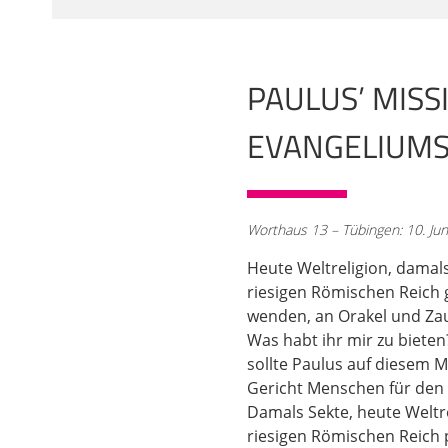
natürlich längst davo
einmal in Judäa, Gal
Erfahrungen zu erzähle
PAULUS’ MISS
02:00
als der Paulus. Ist völ
EVANGELIUMS 
Apostel quasi ernannt
ist, dazu haben wir je
zunächst aber, natürli
schaut denn das aus? U
Worthaus 13 – Tübingen: 10. Jun
Missionshandbuch aus 
hat er das gemacht? Als
Heute Weltreligion, damals
Gesprächen uns darübe
riesigen Römischen Reich 
heute daraus lernen? W
wenden, an Orakel und Zau
Was habt ihr mir zu biete
03:04
sollte Paulus auf diesem 
hey, das war eigentlic
Gericht Menschen für den
vielleicht heute anal
Damals Sekte, heute Weltre
einer Welt und ist ja 
riesigen Römischen Reich 
Götter gibt, die im O