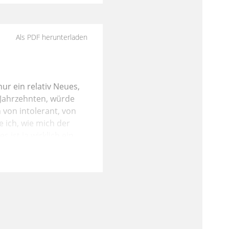
Als PDF herunterladen
ur ein relativ Neues,
n Jahrzehnten, würde
 von intolerant, von
 ich, wie mich der
 ist ja wirklich ein
s dazugehörige
ass er ein Apostel, ein
sus ist. Also man
e bei Paulus. Wenn man
g her, dann ist