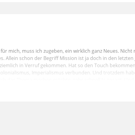
für mich, muss ich zugeben, ein wirklich ganz Neues. Nicht n
. Allein schon der Begriff Mission ist ja doch in den letzte
n, ziemlich in Verruf gekommen. Hat so den Touch bekommen
Kolonialismus, Imperialismus verbunden. Und trotzdem habe
 ich das Thema machen möchte, sehr schnell Ja gesagt. Und es
 ein wirklich passendes Thema für Paulus. Mission oder da
 zu tun. Und gerade der Paulus, der pocht ja so sehr drauf, d
hickter, Ausgeschickter, ein Abgesandter dieses Christus Je
eutestamentlich eigentlich nicht besser starten als gerad
 Schriften her chronologisch sieht, sondern von der Bewegun