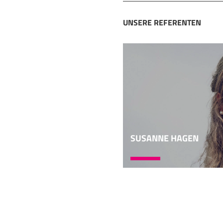
Kellern lagern. Das wa
diese ganzen Fragment
UNSERE REFERENTEN
Kellergeschoss. Aber b
als dass so ein altes 
Schreiben -
06:09
gelagert wird, sondern
geschossmäßig tatsäch
genau, wie viel Papyr
alles seit Jahrzehnten 
Papyrussammlung mehr a
SUSANNE HAGEN
nicht, das sind so zwis
der größten Papyrussa
Grabungen aus einem
07:11
Oxyrhynchus, schönes 
Oxyrhynchus-Fisch. We