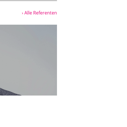
apyrussammlung lagern
n tatsächlich im
› Alle Referenten
anderes brauchen kann,
griechischen Wort für
o weiter, aber
n auf die Anzahl
ung gehören. Das ist
tzt die Wiener
n, die weiß ich jetzt
t bisher publiziert. Bei
häologischen
t nach dem sogenannten
ldern suchen. Der hat