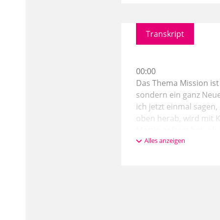
Transkript
00:00
Das Thema Mission ist 
sondern ein ganz Neues
ich jetzt einmal sage
oben herab, wird mit 
Martin gefragt hat, ob
Alles anzeigen
sehr typisches Thema,
01:08
Verb hat ja mit senden
Gesandter, ein Losgesc
könnte dieses Thema n
es jetzt nicht von den