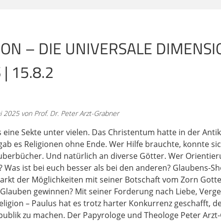
r schon der Aussendungsauftrag Jesu an die Seinen da, hin
iläa, und Erfahrungen zu machen und dann zurückzukommen
n. Ihr kennt ja alle die entsprechenden Stellen wesentlich f
ION – DIE UNIVERSALE DIMENSI
lig klar. Und Paulus beruft sich ja genau auf diesen Herrn, de
| 15.8.2
 hat, ihn berufen hat, das Evangelium zu verkündigen. Was
tzt in den letzten Tagen ganz viel gehört über das Evangeliu
ch jetzt wieder typisch für mich als Papyrologen: Was ist de
nd erwartet bitte von mir da jetzt nicht irgendwelche tolle
i 2025 von Prof. Dr. Peter Arzt-Grabner
den Paulusbriefen herausgelesen, sondern mich interessiert
o nicht die Inhalte, da haben wir jetzt ja wirklich viel gehö
 eine Sekte unter vielen. Das Christentum hatte in der Anti
r unterhalten, sondern: Wie hat Paulus das gemacht und 
gab es Religionen ohne Ende. Wer Hilfe brauchte, konnte si
o können wir vielleicht sehen,
berbücher. Und natürlich an diverse Götter. Wer Orientier
n? Was ist bei euch besser als bei den anderen? Glaubens-S
Markt der Möglichkeiten mit seiner Botschaft vom Zorn Got
h ziemlich geschickt, ziemlich schlau, wie er das gemacht ha
 Glauben gewinnen? Mit seiner Forderung nach Liebe, Ver
og dazu anwenden und was würde dann vielleicht rauskommen
ligion – Paulus hat es trotz harter Konkurrenz geschafft, 
in der Diaspora bereits in einer Welt aufgewachsen, wo es nic
publik zu machen. Der Papyrologe und Theologe Peter Arzt-G
lymp wohnen, sondern Hunderte, Hunderte, wenn nicht sog