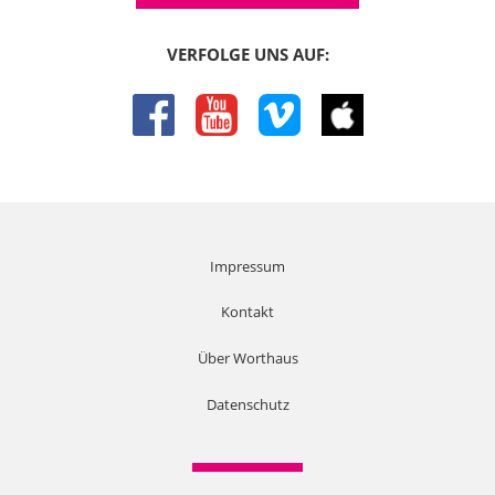
rede auch von dem mesopotamischen Bereich und auch
von Ägypten. Das war alles ähnlich, nicht gleich, aber die
VERFOLGE UNS AUF:
Grundformen waren ähnlich. Also erst mal stellt man sich
natürlich vor, dass in diesem Tempel die Gottheit in
irgendeiner Form präsent ist. Es gab Kultbilder, das hatten
facebook
youtube
vimeo
itunes
wir gestern schon, "eidola" auf Griechisch, und diese
Kultbilder
07:05
waren möglicherweise aus Holz, manchmal auch aus Stein,
und manchmal gab es andere Kultgegenstände. Also wir
kennen zum Beispiel auch Kometenbruchstücke, die
Impressum
verehrt wurden. Oder es gab vielleicht auch andere
Gegenstände. Sie erinnern sich, im alten Tempel stand die
Kontakt
Bundeslade als Kultgegenstand. Jetzt wissen wir, nachdem
die Bundeslade dort nicht mehr stand, war das Judentum
Über Worthaus
eine bildlose, kultbildlose Religion. Aber es gab auch noch
andere kultbildlose Kulte im Römischen Reich, in
Datenschutz
Griechenland und auch im Nahen Osten. Das ist also kein
singuläres Phänomen fürs Judentum. Auch wenn die
Präsenz des Gottes in diesem Allerheiligsten, im Tempel,
ist, war für die Menschen natürlich völlig klar, dass Gott