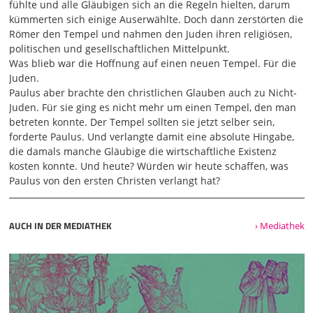
fühlte und alle Gläubigen sich an die Regeln hielten, darum
bisschen weniger. Wir gucken amerikanische Filme, wir
kümmerten sich einige Auserwählte. Doch dann zerstörten die
hören amerikanische Musik, also diese amerikanische
Römer den Tempel und nahmen den Juden ihren religiösen,
Kultur hat sich ein bisschen auch zu uns vorgedrungen,
politischen und gesellschaftlichen Mittelpunkt.
ohne dass wir das vielleicht aktiv so wollten.
Was blieb war die Hoffnung auf einen neuen Tempel. Für die
02:03
Juden.
Aber so funktioniert das nun mal mit Kultur. Paulus
Paulus aber brachte den christlichen Glauben auch zu Nicht-
schreibt in seinen Briefen an Gemeinden, die vorrangig
Juden. Für sie ging es nicht mehr um einen Tempel, den man
nicht-jüdische Mitglieder hatten. Das heißt aber nicht,
betreten konnte. Der Tempel sollten sie jetzt selber sein,
dass die völlig uninformiert waren von dem, was jüdische
forderte Paulus. Und verlangte damit eine absolute Hingabe,
Kultur, was jüdische Schriften ausmacht. Wir wissen aus
die damals manche Gläubige die wirtschaftliche Existenz
der Apostelgeschichte, dass Paulus erst einmal in die
kosten konnte. Und heute? Würden wir heute schaffen, was
Synagogen gegangen ist zum Predigen. Und dort waren die
Paulus von den ersten Christen verlangt hat?
Empfänger und Empfängerinnen seiner Botschaft vor
allem die sogenannten Proselyten und Gottesfürchtige.
Wahrscheinlich wissen Sie alle, wer das ist, aber ich sage
AUCH IN DER MEDIATHEK
› Mediathek
es trotzdem nochmal. Proselyten, ein schwieriges Wort.
Das sind Menschen, die nicht jüdisch geboren sind, sich
für den jüdischen Glauben interessiert haben, eine ganze
Zeit lang in der Gemeinde mitgemacht haben und sich
dann schließlich