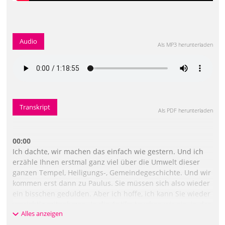
Audio
Als MP3 herunterladen
Transkript
Als PDF herunterladen
00:00
Ich dachte, wir machen das einfach wie gestern. Und ich
erzähle Ihnen erstmal ganz viel über die Umwelt dieser
ganzen Tempel, Heiligungs-, Gemeindegeschichte. Und wir
kommen erst dann zu Paulus. Sie müssen sich also wieder
ein bisschen gedulden. Aber ich hoffe, ich kann Sie wieder
vorsichtig mitnehmen. In die Antike tauchen wir ein, in das
Alles anzeigen
antike religiöse Leben. Es wird heute auch ein bisschen,