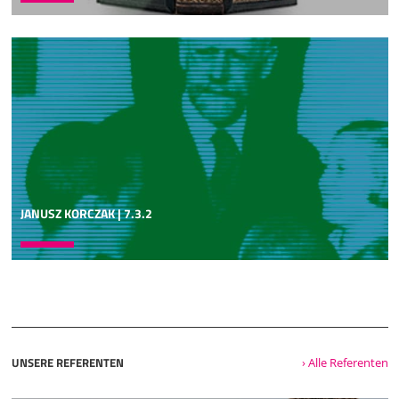
nicht abwertend, sondern anspannend, Millionen Christen
entdecken in der Bibel nur das, was sie sowieso schon
wissen. Also sie entdecken nur das, was ihrem
Frömmigkeitstil entspricht, das ist die Gewohnheitsbrille.
Und da liest man lang und es scheint nie aufgefallen, dass
der Teufel im Alten Testament eigentlich gar nicht
vorkommt. Da kannst du 60 Jahre alt werden und siehst du
noch nie aufgefallen. Oder dass Gott nur zwölfmal im Alten
Testament als Vater bezeichnet wird. 6400 mal als Jahwe,
2000 mal als Elohim, 1200 mal als Adonai und so weiter
und so weiter.
JANUSZ KORCZAK | 7.3.2
04:01
Also aber als Vater, was wir so gewöhnt sind, nur zwölfmal.
Da kannst du 70 Jahre alt werden und liest zentnerweise
mit einer Gewohnheitsbrille in der Bibel, aber Dinge, die
nicht in deinem Blickfeld liegen, entdeckst du in 40 Jahren
nicht. Das ist eben der Segen der wissenschaftlichen
Theologie, dass sie diese Gewohnheitsbrillen mit
methodischer Sorgfalt aufbrechen. Es gehört zum Segen
UNSERE REFERENTEN
› Alle Referenten
der Universitätstheologie. Seid nicht bildungsfeindlich und
verachtet nicht die jahrhundertelange sorgfältige