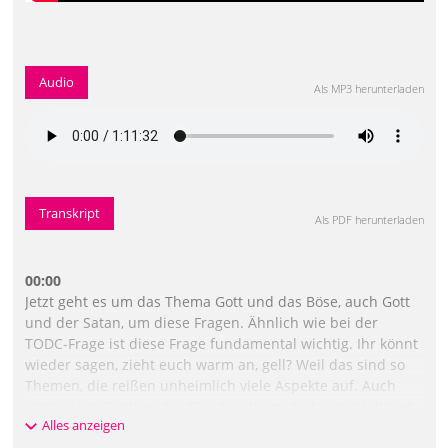
Audio
Als MP3 herunterladen
Transkript
Als PDF herunterladen
00:00
Jetzt geht es um das Thema Gott und das Böse, auch Gott
und der Satan, um diese Fragen. Ähnlich wie bei der
TODC-Frage ist diese Frage fundamental wichtig. Ihr könnt
wieder sagen, zieht euch warm an, gell? Weil das sind so
Themen, die reißen unheimlich viele Aspekte auf. Auch
jetzt vielen Dank an die Claudia, die mich da sensibilisiert
Alles anzeigen
hat in der Pause. Auch jetzt möchte ich vorneweg sagen,