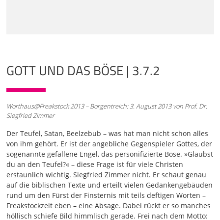
ich werde schon ganz ordentlich loslegen, weil ich will
aufrütteln, ich will kratzen. Ohne Widerstand sind manche
Anstöße nicht auszulösen. Es bedarf auch eines gewissen
schroffen Widerstands, dass man merkt, hoppla, es war
vielleicht doch ein bisschen nicht ganz richtig, wie ich jetzt
bis jetzt gepennt habe.
GOTT UND DAS BÖSE | 3.7.2
01:04
Also ich rüttel schon ein bisschen. Ich fühle jetzt nicht
meinen Auftrag darin, euch nur zu streicheln. Also ich
werde euch auch kratzen. Aber ich möchte nicht einen
Worthaus@Freakstock 2013 – Borgentreich: 3. August 2013 von Prof. Dr.
Menschen kratzen, sondern ein engstirniges Denken. Das
Siegfried Zimmer
will ich kratzen. Also Martin hat ja gesprochen vom
biblischen Faktencheck. Den machen wir jetzt mal wirklich.
Der Teufel, Satan, Beelzebub – was hat man nicht schon alles
Wie ist es mit dem Satan im Alten Testament? Ich werde
von ihm gehört. Er ist der angebliche Gegenspieler Gottes, der
dann auch zum Neuen Testament kommen. Fangen wir mit
sogenannte gefallene Engel, das personifizierte Böse. »Glaubst
dem Alten Testament an. Satan ist die hebräische
du an den Teufel?« – diese Frage ist für viele Christen
Ausdrucksweise für den Teufel. Im Hebräischen heißt der
erstaunlich wichtig. Siegfried Zimmer nicht. Er schaut genau
Teufel Satanas. Es gibt im Hebräischen auch ein Verb,
auf die biblischen Texte und erteilt vielen Gedankengebäuden
Satan, das ist ein ganz normales Verb, kommt in der Bibel
rund um den Fürst der Finsternis mit teils deftigen Worten –
oft rein profan vor, zehn, 20, 30 Mal und heißt hindern,
Freakstockzeit eben – eine Absage. Dabei rückt er so manches
stören, aufhalten.
höllisch schiefe Bild himmlisch gerade. Frei nach dem Motto: