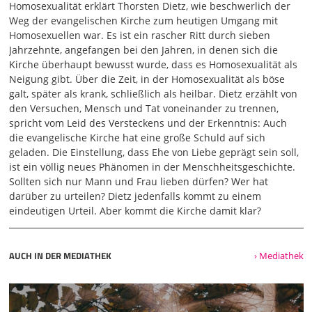
die Perspektive; der Grundzugang, der ist anders
Homosexualität erklärt Thorsten Dietz, wie beschwerlich der
geworden. Wie kam es dazu? Wie kam es dazu, dass so
Weg der evangelischen Kirche zum heutigen Umgang mit
richtig große Umbrüche stattgefunden
Homosexuellen war. Es ist ein rascher Ritt durch sieben
Jahrzehnte, angefangen bei den Jahren, in denen sich die
02:01
Kirche überhaupt bewusst wurde, dass es Homosexualität als
haben in der Evangelischen Kirche? Das möchte ich
Neigung gibt. Über die Zeit, in der Homosexualität als böse
erzählen, dem so ein bisschen nachspüren, theologisch,
galt, später als krank, schließlich als heilbar. Dietz erzählt von
biblisch, und wir werden damit einigermaßen bis in die
den Versuchen, Mensch und Tat voneinander zu trennen,
Gegenwart kommen. So, und jetzt springen wir mitten rein.
spricht vom Leid des Versteckens und der Erkenntnis: Auch
Wir fangen an in der Schweiz bei Karl Barth. Irgendwo
die evangelische Kirche hat eine große Schuld auf sich
muss man anfangen, ich glaube, das ist aber ein ganz
geladen. Die Einstellung, dass Ehe von Liebe geprägt sein soll,
guter Ort. Karl Barth, einer der bedeutendsten Theologen
ist ein völlig neues Phänomen in der Menschheitsgeschichte.
des 20. Jahrhunderts, für alle möglichen Fragen eine Art
Sollten sich nur Mann und Frau lieben dürfen? Wer hat
ständige Referenz, auf die man sich bezieht. Ein
darüber zu urteilen? Dietz jedenfalls kommt zu einem
Kirchenvater für viele Fragen, hat zu fast allem Stellung
eindeutigen Urteil. Aber kommt die Kirche damit klar?
genommen, auch zum Thema Homosexualität, und das vor
knapp 70 Jahren im Rahmen seiner Kirchlichen Dogmatik.
Und da hören wir jetzt mal rein, ein bisschen Originalton,
AUCH IN DER MEDIATHEK
› Mediathek
was man 1952 so schreiben konnte. Barth schrieb da:
"Homosexualität ist eine physische, psychische und soziale
Krankheit, die Erscheinung der Perversion, der Dekadenz
und des Zerfalls. Homosexualität ist eine letzte