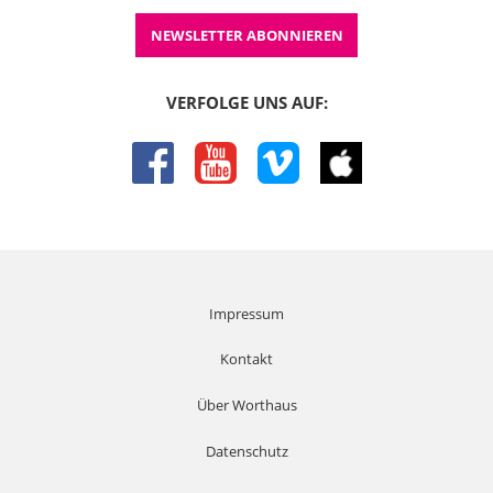
Schweiz ist Homosexualität bereits seit 1942 nicht mehr
strafbar. Deutschland ist in vielen Entwicklungen auch
NEWSLETTER ABONNIEREN
spät dran, also wenn man ein bisschen nach Norden,
Süden, Westen
VERFOLGE UNS AUF:
07:00
schaut, ist Deutschland eigentlich immer den meisten
facebook
youtube
vimeo
itunes
Nachbarländern, von Dänemark, Niederlande bis in die
Schweiz, hinterher. Und es gibt in der Schweiz nun einen
Mann, einen Theologen, der sich um dieses Thema in
besonderer Weise gekümmert hat, Theodor Bovet, ich weiß
nicht, ob man den noch kennt, wahrscheinlich nicht. Er war
ein Bestsellerautor der damaligen Zeit, war jemand so an
der Kreuzung von medizinischem Wissen, seelsorgerlicher
Impressum
Kompetenz, theologischer Kompetenz. Er hat viele
Ehebücher geschrieben, allein seine Ehelehre, ich habe ein
Kontakt
Exemplar, da steht drin: Gesamtauflage 700.000. Ich denke,
er wird in Deutschland mit verkauft haben, für die Schweiz
Über Worthaus
allein wäre es schon arg krass, also wir haben eine
Millionen-Auflage insgesamt seines Werkes. Und sehr viel
Datenschutz
davon sind eben Ehebücher; er war in Zürich, in Basel
teilweise Leiter der christlichen Eheberatung und kannte