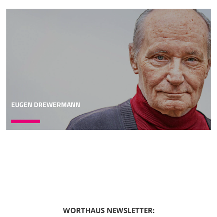
barthianische Sicht, es ist ja die Sicht seiner Zeit. Sie ist
aus heutiger Sicht auch ein bisschen verstörend, weil man
merkt, Homosexualität ist vielerlei Falsches und Schlechtes.
Krankheit wird gesagt, Perversion, Dekadenz, Sünde,
Schuld, es ist immer so eine Mischung, der Gesetzgeber
und der Richter soll da was machen, der Arzt und der
Seelsorger. Und das entscheidende Wort ist die Warnung:
"Geh gar nicht in diese Richtung, lass dich nicht drauf ein,
der Mann wird nur mit einer Frau
06:02
EUGEN DREWERMANN
Erfüllung finden können, die Frau nur mit einem Mann.
Diese Gegengeschlechtlichkeit ist ja ein Wesen des wahren
Menschseins, und wer nicht in diesem
gegengeschlechtlichen Gegenüber Liebe und Partnerschaft
finden möchte, der verfehlt sein Menschsein insgesamt,
der ist auf einem großen, schweren Irrweg." So, das ist
eine sehr verbreitete und vielfach variierte Position, für die
Barth auch gar nicht viel Platz braucht. Wer in der
damaligen Zeit sich andere Ethiken anschaut - das Thema
fehlt oft auch ganz oder wird vergleichsweise sehr kurz
WORTHAUS NEWSLETTER:
abgehandelt. Wir bleiben mal in der Schweiz. In der