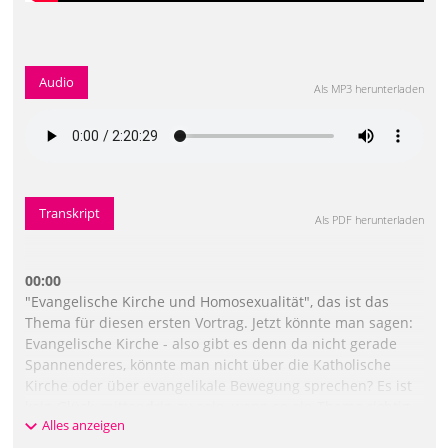
Audio
Als MP3 herunterladen
Transkript
Als PDF herunterladen
00:00
"Evangelische Kirche und Homosexualität", das ist das
Thema für diesen ersten Vortrag. Jetzt könnte man sagen:
Evangelische Kirche - also gibt es denn da nicht gerade
Spannenderes, könnte man nicht über die Katholische
Kirche oder über evangelikale Bewegung sprechen? Es ist
kein Glück, mittendrin zu sein, wenn so ein Thema richtig
Alles anzeigen
heiß gekocht wird. Also es ist manchmal auch ein Vorteil,