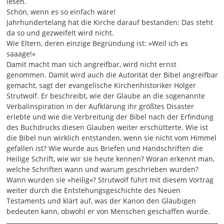
lesen.
sich selbst, bezeugt sich selbst und bedarf keiner
Schön, wenn es so einfach wäre!
menschlichen oder kirchlichen Bestätigung. Man meinte,
Jahrhundertelang hat die Kirche darauf bestanden: Das steht
damit die Autorität der Bibel und besonders des Neuen
da so und gezweifelt wird nicht.
Testaments sicherzustellen und ein für alle Mal verteidigt
Wie Eltern, deren einzige Begründung ist: »Weil ich es
zu haben.
saaage!«
02:00
Damit macht man sich angreifbar, wird nicht ernst
In Wirklichkeit hatte man die Autorität der Bibel damit
genommen. Damit wird auch die Autorität der Bibel angreifbar
eher, wie sich in späteren Jahrhunderten zeigen sollte,
gemacht, sagt der evangelische Kirchenhistoriker Holger
beschädigt und angreifbar gemacht. Diese Vorstellung
Strutwolf. Er beschreibt, wie der Glaube an die sogenannte
erlebte nämlich im Zeitalter der Aufklärung ihr endgültiges
Verbalinspiration in der Aufklärung ihr größtes Disaster
Desaster, denn sie erwies sich als historisch vollkommen
erlebte und wie die Verbreitung der Bibel nach der Erfindung
unhaltbar. Zum einen hatte man, um den eindeutigen
des Buchdrucks diesen Glauben weiter erschütterte. Wie ist
Wortlaut zum Beispiel des Alten Testaments ganz und gar
die Bibel nun wirklich entstanden, wenn sie nicht vom Himmel
festzustellen, behaupten müssen, dass auch die
gefallen ist? Wie wurde aus Briefen und Handschriften die
Vokalzeichen im hebräischen Text - nämlich im
Heilige Schrift, wie wir sie heute kennen? Woran erkennt man,
hebräischen Text werden sozusagen die Konsonanten
welche Schriften wann und warum geschrieben wurden?
geschrieben und dann werden Vokalzeichen angebracht,
Wann wurden sie »heilig«? Strutwolf führt mit diesem Vortrag
um die Aussprache und auch den Sinn des Alten
weiter durch die Entstehungsgeschichte des Neuen
Testaments eindeutig klar zu machen -, man musste also
Testaments und klärt auf, was der Kanon den Gläubigen
behaupten, dass diese Vokalzeichen auch inspiriert seien.
bedeuten kann, obwohl er von Menschen geschaffen wurde.
Als man aber nun feststellte, dass diese erst im Mittelalter