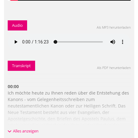
Audio
Als MP3 herunterladen
Transkript
Als PDF herunterladen
00:00
Ich möchte heute zu Ihnen reden über die Entstehung des
Kanons - vom Gelegenheitsschreiben zum
neutestamentlichen Kanon oder zur Heiligen Schrift. Das
Neue Testament besteht aus vier Evangelien, der
Apostelgeschichte, den Briefen des Apostels Paulus, dem
Jakobusbrief, zwei Briefen des Petrus, drei Briefen des
Alles anzeigen
Johannes und einem Brief des Judas, dem Hebräerbrief