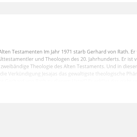
Alten Testamenten Im Jahr 1971 starb Gerhard von Rath. Er
Alttestamentler und Theologen des 20. Jahrhunderts. Er ist 
zweibändige Theologie des Alten Testaments. Und in dieser
die Verkündigung Jesajas das gewaltigste theologische Ph
Gerhard von Rath zu diesem Urteil? Er erklärt das nicht v
hn dazu geführt hat, ist die Zusammenschau von Geschichte
hen Denken des Jesajabuchs.
se, Religion politikförmig zu denken, dürfte auch eine Rolle
 Handeln über das Agieren der Weltmächte, aber auch der l
 im Jesajabuch auch das Thema des Vertrauens auf Gott, de