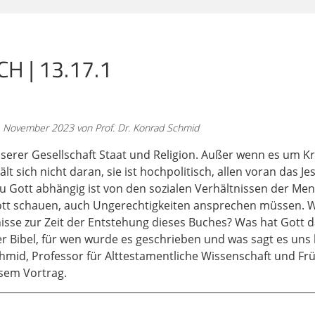
Weiter kann man nennen, dass das Jesajabuch das Gottesver
en sozialen Verhältnissen unter den Menschen denken will, 
ne intakte Gottesbeziehung, ohne das Pochen auf Gerechtigk
H | 13.17.1
ukunftserwartungen des Jesajabuchs haben sicher eine Rolle
e Reihe von messianischen Texten, die die Hoffnung auf eine
. November 2023 von Prof. Dr. Konrad Schmid
h natürlich auch sehr umfassende Perspektiven. Sie kennen v
gscharen, die ja auch als Skulptur vor dem UNO-Hauptgebä
serer Gesellschaft Staat und Religion. Außer wenn es um Kru
weise ein Geschenk der damaligen Sowjetunion an die Vere
lt sich nicht daran, sie ist hochpolitisch, allen voran das Je
uches Jesaja dieser Ausblick auf einen neuen Himmel und ei
u Gott abhängig ist von den sozialen Verhältnissen der Me
nannt habe, ist Teil der Verkündigung des historischen Proph
ott schauen, auch Ungerechtigkeiten ansprechen müssen. W
nisse zur Zeit der Entstehung dieses Buches? Was hat Gott 
er Bibel, für wen wurde es geschrieben und was sagt es uns
ehen auch auf spätere Autoren zurück, aber dazu später me
chmid, Professor für Alttestamentliche Wissenschaft und Fr
jabuch und Jesaja als Prophet nähert, ist es hilfreich, sic
esem Vortrag.
ie? Was ist biblische Prophetie? Ich nehme an, wenn Sie jem
t ein Prophet? Wer ist ein Prophet? Dann bekämen Sie vermu
unft voraussagt. Nun, das ist nicht falsch. Es ist aber auch n