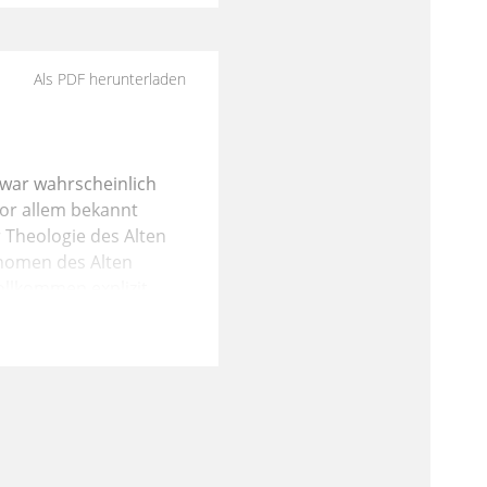
Als PDF herunterladen
 war wahrscheinlich
vor allem bekannt
 Theologie des Alten
änomen des Alten
ollkommen explizit,
, Gegenwart und
 gespielt haben, also
okalen Mächte in Israel
s Glaubens an Gott