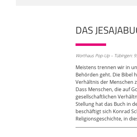
eine wichtige Rolle. 
nicht unabhängig von d
Gottesverhältnis, kei
Menschen.
DAS JESAJABUC
02:04
Schließlich auch die Z
Jesajabuch enthält ein
Worthaus Pop-Up – Tübingen: 9
nähren. Und schließlic
der Schwerter zu Pflu
Meistens trennen wir in un
stehen, interessanter
Behörden geht. Die Bibel hä
ganz am Schluss des B
Verhältnis der Menschen z
alles, was ich jetzt ge
Dass Menschen, die auf G
gesellschaftlichen Verhält
03:09
Stellung hat das Buch in d
Manche dieser Texte g
beschäftigt sich Konrad S
wenn man sich dem Jesa
Religionsgeschichte, in di
ist eigentlich Prophet
fragen würden: Was is
ist jemand, der die Zuk