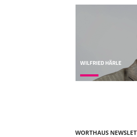
gab, auch schriftliche
Ortschaft am oberen E
06:06
also etwa zehn Kilomet
Jahrhundert vor Chris
besonders interessant 
Jetzt, was ist gleich,
Das ist eine Frage, die
WILFRIED HÄRLE
außerbiblischen Proph
zusammen, dass diese 
sind, und auch, dass sc
07:06
Man hat entsprechend d
biblischen Prophetie, 
vor. Aber wir haben na
liegt kein qualitativer
Inhalte, sondern die Üb
WORTHAUS NEWSLET