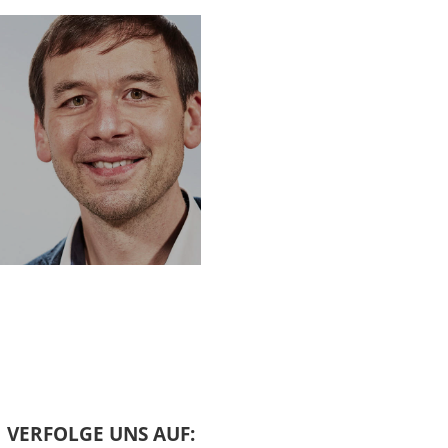
 aus Mari. Das ist eine
 aus dem 18.
ennen. Die sind
 dem Propheten Jesaja.
 biblischen Prophetien?
rgleichbar. In der
tie. Das hängt damit
n angestellt gewesen
ssagen. In der
r die Unheilsprophetie
prophetie. Also hier
cheinlich nicht die
r durch Zufall. Sie ist
VERFOLGE UNS AUF: