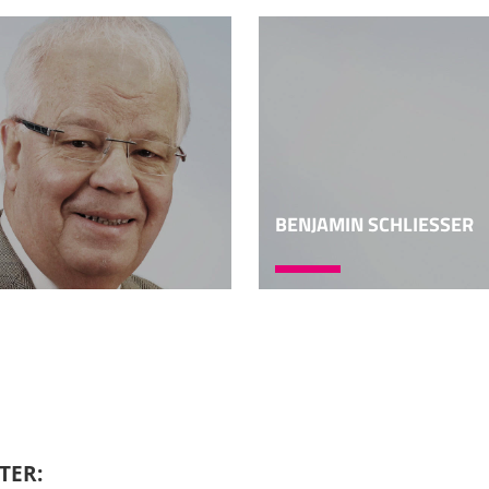
 Prophetien. Zu nennen sind einerseits die Prophetensprüche
uphrat, im heutigen äußersten östlichen Syrien gelegen,
er von der irakischen Grenze weg. Dort gibt es Prophetien
tus. Zum anderen sind die neu-assyrischen Prophetien zu n
für die Bibelwissenschaft, weil sie etwa zeitgleich sind mit
 was ist verschieden zwischen diesen außerbiblischen und den
 gar nicht so einfach zu beantworten ist. Die Themen sind ve
BENJAMIN SCHLIESSER
etie hat man etwas mehr Heilsprophetie als Unheilsprophe
Propheten an den damaligen altorientalischen Königshöfe
hon damals galt: Wes Brot ich ess', des Lied ich sing'.
ie Politik der Könige gestützt. Aber es gibt auch Unheilsau
die in den Prophetenbüchern überliefert ist, herrscht siche
türlich auch gerade im Jesajabuch breite Passagen mit Heils
 Unterschied. Der wichtigste Unterschied betrifft eben wahrs
erlieferung. Die altorientalische Prophetie, von ihr wissen wi
TER: