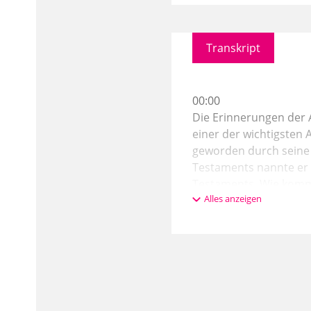
Transkript
00:00
Die Erinnerungen der 
einer der wichtigsten 
geworden durch seine 
Testaments nannte er 
Testaments. Wie kommt 
Alles anzeigen
aber ich denke, was i
Zukunft im theologisc
01:06
Dann diese Art und Wei
wie äußert sich Gottes
und Juda. Dann spielt