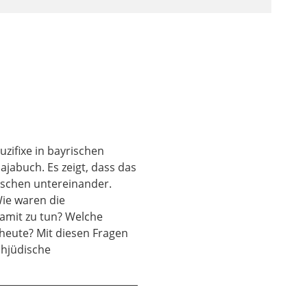
hältnis der Menschen
also kein intaktes
eit zwischen den
 gespielt. Das
 heilvolle Zukunft
ielleicht dieses Bild
ude in New York
zifixe in bayrischen
inten Nationen. Und
sajabuch. Es zeigt, dass das
ne neue Erde. Nicht
nschen untereinander.
eten Jesaja.
ie waren die
damit zu tun? Welche
 heute? Mit diesen Fragen
hr. Zunächst einmal,
ühjüdische
h klar zu machen: Was
anden auf der Straße
tlich die Antwort, das
icht ganz richtig im