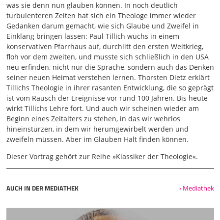
Rechtfertigung des Zweiflers, 2019 in einer ersten Version,
was sie denn nun glauben können. In noch deutlich
1924 dann nochmal veröffentlicht. Es ist ein
turbulenteren Zeiten hat sich ein Theologe immer wieder
Schlüsselgedanke, der sich durch seine Theologie
Gedanken darum gemacht, wie sich Glaube und Zweifel in
hindurchzieht. Und ich erkläre jetzt die Grundidee dieses
Einklang bringen lassen: Paul Tillich wuchs in einem
Aufsatzes
konservativen Pfarrhaus auf, durchlitt den ersten Weltkrieg,
floh vor dem zweiten, und musste sich schließlich in den USA
02:03
neu erfinden, nicht nur die Sprache, sondern auch das Denken
kurz und knapp mal so. Es gibt einen protestantischen
seiner neuen Heimat verstehen lernen. Thorsten Dietz erklärt
Grundkonsens. Schlicht den, christlicher Glaube hat in
Tillichs Theologie in ihrer rasanten Entwicklung, die so geprägt
seinem Zentrum die Idee, dass Gott den Gottlosen
ist vom Rausch der Ereignisse vor rund 100 Jahren. Bis heute
rechtfertigt, dass Gott nicht den Gerechten anerkennt und
wirkt Tillichs Lehre fort. Und auch wir scheinen wieder am
sagt, du bist gerecht, hast du aber Glück gehabt, sondern
Beginn eines Zeitalters zu stehen, in das wir wehrlos
dass Gott Menschen rechtfertigt, die es nicht sind, dass
hineinstürzen, in dem wir herumgewirbelt werden und
Gott die Sünder rechtfertigt. Und dass diese
zweifeln müssen. Aber im Glauben Halt finden können.
Rechtfertigung bedingungslos ist. Das Wort für
bedingungslose Rechtfertigung ist Gnade, Barmherzigkeit.
Dieser Vortrag gehört zur Reihe »Klassiker der Theologie«.
Es gibt keine Vorleistung, es gibt keine Vorbereitung, es
gibt auch keinen Eintrittspreis für diesen Weg. Es ist
bedingungslose Annahme, bedingungsloses Ja. Und es ist
AUCH IN DER MEDIATHEK
› Mediathek
jetzt auch
03:00