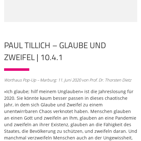
Evangelium? Hilft mein Unglauben. Also wenn ich mich
rein spüre, ist da nur Glaube. Im Jahr 2020 hatten viele das
Gefühl, das ist eine gute Jahreslosung. Sie spricht etwas
an, das ich kenne. Sie spricht so dies miteinander an von
irgendwie glaube ich und irgendwie auch nicht. Oder
manchmal ist es ein Ja und manchmal ist es ein Nein. Zu
diesem Thema gibt es einen Theologen,
PAUL TILLICH – GLAUBE UND
01:01
ZWEIFEL | 10.4.1
der sich da viel Gedanken gemacht hat. Das ist der
Theologe, über den ich heute spreche, Paul Tillich. Einer
der bekannten großen Theologen des 20. Jahrhunderts.
Werde etwas über das Thema Glaube und Zweifel sagen.
Worthaus Pop-Up – Marburg: 11. Juni 2020 von Prof. Dr. Thorsten Dietz
Das wird keine Einführung in seine gesamte Theologie, so
etwas geht ja nie. Aber eine Einführung in ein
»Ich glaube; hilf meinem Unglauben« ist die Jahreslosung für
Schlüsselgedanken, der für Tillich wesentlich war und über
2020. Sie könnte kaum besser passen in dieses chaotische
den man auch wirklich einen guten Einstieg bekommen
Jahr, in dem sich Glaube und Zweifel zu einem
wird. Wir steigen ein. Paul Tillich, ich halte diesen Vortrag
unentwirrbaren Chaos verknotet haben. Menschen glauben
in Marburg. Tillich hat unter anderem auch in Marburg
an einen Gott und zweifeln an Ihm, glauben an eine Pandemie
gelehrt nach dem Ersten Weltkrieg, hat in dieser Zeit nach
und zweifeln an ihrer Existenz, glauben an die Fähigkeit des
dem Ersten Weltkrieg ein Referat, ein Vortrag, ein Aufsatz
Staates, die Bevölkerung zu schützen, und zweifeln daran. Und
entwickelt mit diesem Titel, Rechtfertigung und Zweifel, die
manchmal verzweifeln Menschen auch an der Ungewissheit,