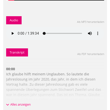
Audio
Als MP3 herunterladen
Transkript
Als PDF herunterladen
00:00
Ich glaube hilft meinem Unglauben. So lautete die
Jahreslosung im Jahr 2020, das Jahr, in dem ich diesen
Vortrag halte. Zu dieser Jahreslosung gab es viele
spannende Überlegungen zum Stichwort Zweifel und das
war in diesem Jahr spannend. Das ist ein Thema. Glaube
ist nicht einfach so selbstverständlich, dass alle sagen, ja
Alles anzeigen
klar glaube ich. Was ist mit diesem komischen Clown da im