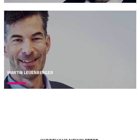
angesichts jedes möglichen Sachverhaltes im eigenen
Leben und Erleben zu sagen, Gott sei Dank habe ich nie
irgendwelche Zweifel oder Fragen. Ich lebe zutiefst aus
dem Gefühl und der Erfahrung und der Gewissheit und
der Überzeugung, bedingungslos geliebt zu sein. Das ist
für mich Kopf- und Herztheorie, Praxishaltung. Also wenn
ja, herzlichen Glückwunsch, super. Der Vortrag ist für dich
nicht weiter interessant. Ich habe aber eher die
Lebenserfahrung,
06:05
dass die meisten Menschen schon merken, hier ist
MARTIN LEUENBERGER
zwischen dieser Lehre und der Lebenshaltung daraus zu
existieren, daraus Kraft zu schöpfen, daraus zu denken, zu
sein, ist nochmal ein Unterschied. So, was ist die Lehre?
Und jetzt macht Tillich, wie viele Menschen auch im 20.
Jahrhundert, die Erfahrung, diese Lehre spricht heute noch
an. Man sich da reinsteigert und ein bisschen Geschichte
treibt und wenn man das liest und so, also man kann die
Befreiungserfahrung Luthers und anderer evangelischer
Christen nachfühlen und man merkt aber auch, für die
waren viele Fragen noch keine schwierigen Fragen. Dass