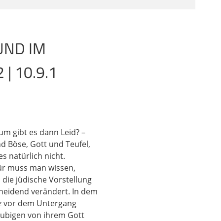
ihr den Text gut
UND IM
 eines Tages, da
am in ihrer Mitte.
| 10.9.1
m Herrn und sagte:
h zum Satan: Hast du
n Mann so
n antwortete dem Herrn
ein Haus und alles,
z hat sich im Land
rum gibt es dann Leid? –
 hat,
d Böse, Gott und Teufel,
s natürlich nicht.
für muss man wissen,
er hat, ist in deiner
 die jüdische Vorstellung
m Angesicht des Herrn
cheidend verändert. In dem
öhne Gottes, um sich
urz vor dem Untergang
em Herrn einzufinden.
läubigen von ihrem Gott
m Herrn und sagte: