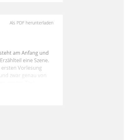
Als PDF herunterladen
l steht am Anfang und
rzählteil eine Szene.
r ersten Vorlesung
, und zwar genau von
den ganzen Text
ieser Hiob-Novelle
erst folgendem Thema
Martin die beiden
ene 4, noch einmal