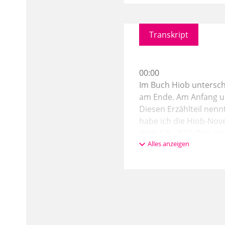
Transkript
00:00
Im Buch Hiob untersche
am Ende. Am Anfang umf
Diesen Erzählteil nenn
habe ich die Hiob-Nov
Hiob 1,1 - 2,10. Das w
Alles anzeigen
behandelt und so die 
01:11
die zum Verständnis d
zuwenden, aber jetzt 
zu: Die Satansvorstell
Satanszenen, das sind