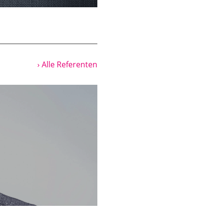
ovelle nicht auf zwei
n Gott. Wäre möglich
rhalten des Menschen
› Alle Referenten
sondern es geht ihr
tte er die Satansrolle
 sich der Autor der
n will?
beantworten wollen,
 man könnte sagen, die
? Wie stilisiert er sie?
e
ob-Novelle auf eine
Also die Textebene