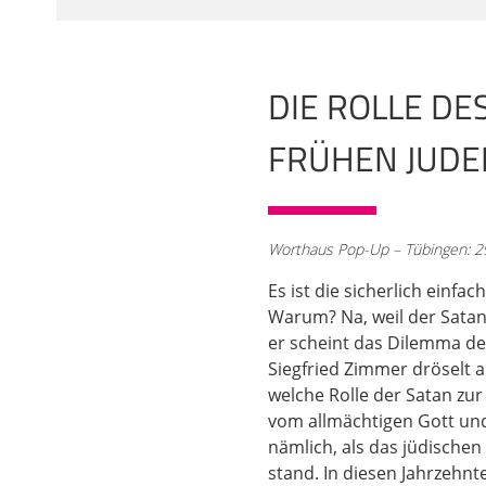
vorlesen. Wir haben ja
präsent habt, liest er
02:02
DIE ROLLE DE
Das sind die beiden S
kamen die Söhne Gotte
FRÜHEN JUDEN
Und der Herr sprach 
Vom Durchstreifen de
achtgehabt auf meinen
rechtschaffen und red
Worthaus Pop-Up – Tübingen: 29
und sagte: Ist Hiob et
was er hat, rings umhe
Es ist die sicherlich einfa
ausgebreitet. Strecke 
Warum? Na, weil der Satan
er scheint das Dilemma der
03:04
Siegfried Zimmer dröselt 
ob er dir nicht ins Ang
welche Rolle der Satan zur
Hand. Nur gegen ihn s
vom allmächtigen Gott und
fort." Die vierte Szen
nämlich, als das jüdischen
vor dem Herrn einzufi
stand. In diesen Jahrzehnt
Und der Herr sprach 