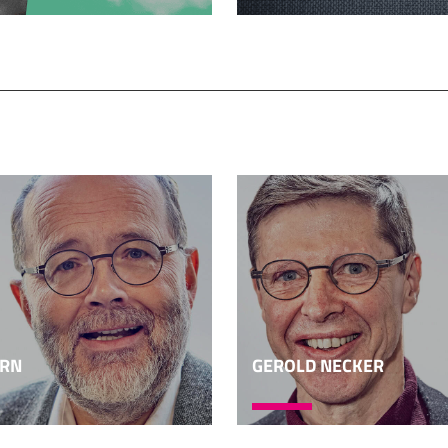
 in der Hiob-Novelle sehr aufschlussreich, dass sich diese N
änkt.
h gewesen, dass die Hiob-Novelle nur von Hiob redet und vo
 um die Frage gegangen "Gott und das Leid" oder "Das Ve
b-Novelle geht es offensichtlich nicht nur um diese Fragen, 
lche Rolle der Satan bei dieser Gelegenheit spielt. Sonst hä
 es tut. Und deswegen stellt sich die Frage: Welches Ziel hat
en, das er mit dieser Profilierung der Satansrolle erreiche
er seinen Lesern damit übermitteln? Wenn wir diese Frage 
n berücksichtigen. Einmal die Textebene der Hiob-Novelle,
lich: Wie profiliert der Autor der Hiob-Novelle die Satansrolle
n reicht nicht aus. Wir müssen auch historisch fragen: Welch
ERN
GEROLD NECKER
e Situation war damals im Hintergrund? Also reagiert die Hi
mals gestellt hat? Diese Frage müssen wir auch bearbeiten. 
ir fangen aber mal mit der Textebene an.