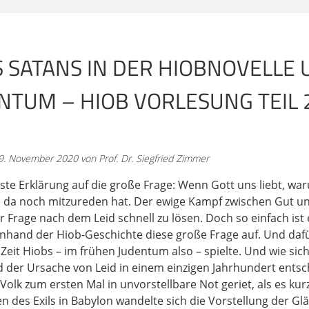
 schon in der ersten Vorlesung alles vorgelesen, aber damit 
 nochmals die Szene 2 und 4.
S SATANS IN DER HIOBNOVELLE 
zenen, wo der Satan vorkommt. Hiob 1,6-12: "Und es geschah
s, um sich vor dem Herrn einzufinden. Und auch der Satan k
TUM – HIOB VORLESUNG TEIL 2 
zum Satan: Woher kommst du? Und der Satan antwortete de
r Erde und vom Umherwandern auf ihr. Und der Herr sprac
 Knecht Hiob? Denn es gibt keinen wie ihn auf Erden, eine
lich, der Gott fürchtet und das Böse meidet. Und der Sata
. November 2020 von Prof. Dr. Siegfried Zimmer
wa umsonst so gottesfürchtig? Hast du selbst nicht ihn und s
gt? Das Werk seiner Hände hast du gesegnet und sein Besit
chste Erklärung auf die große Frage: Wenn Gott uns liebt, wa
jedoch nur einmal deine Hand aus und taste alles an, was er
 da noch mitzureden hat. Der ewige Kampf zwischen Gut un
 Frage nach dem Leid schnell zu lösen. Doch so einfach ist e
anhand der Hiob-Geschichte diese große Frage auf. Und da
esicht flucht. Da sprach der Herr zum Satan: Siehe, alles, was 
 Zeit Hiobs – im frühen Judentum also – spielte. Und wie sich
elbst strecke deine Hand nicht aus. Und der Satan ging vo
 der Ursache von Leid in einem einzigen Jahrhundert ents
e, Hiob 2,1-7a: "Und es geschah eines Tages, da kamen die S
 Volk zum ersten Mal in unvorstellbare Not geriet, als es k
nden. Und auch der Satan kam in ihrer Mitte, um sich vor d
en des Exils in Babylon wandelte sich die Vorstellung der G
zum Satan: Von woher kommst du? Der Satan antwortete de