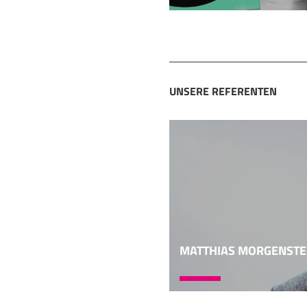
frühen Judentum. Es ist
Hauptpersonen beschr
06:02
Es wäre leicht möglic
gewesen. Dann wäre es
UNSERE REFERENTEN
im Leid". Aber der Hio
auch speziell darum, we
nicht so betont, wie er
Hiob-Novelle vorgenomm
07:00
Welche Botschaft will 
müssen wir zwei Ebene
literarische Ebene, näm
Aber diese Frage allei
MATTHIAS MORGENST
religionsgeschichtlich
Situation, die sich da
allein genügt nicht. W