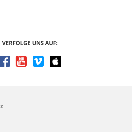
 grundsätzlicher
 dass er die
äre ja möglich
zentriert sich sehr
Ratsversammlung: Es
VERFOLGE UNS AUF:
 neue Aufträge zu
eichen Mitglieder der
facebook
youtube
vimeo
itunes
n, ist dem Autor keine
ann ist auch
ritt er auf, fangen auch
ellen. Er ist
z
. Und mit seiner