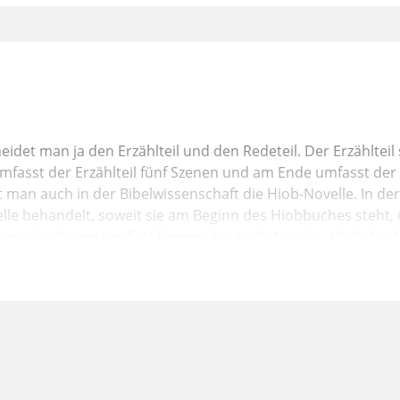
idet man ja den Erzählteil und den Redeteil. Der Erzähltei
asst der Erzählteil fünf Szenen und am Ende umfasst der E
t man auch in der Bibelwissenschaft die Hiob-Novelle. In de
elle behandelt, soweit sie am Beginn des Hiobbuches steht
aren also die ersten fünf Szenen der Hiob-Novelle. Ich habe 
Hintergrunderklärungen geboten,
ieses Textes wichtig sind. Heute möchte ich mich nochmal d
unter systematischen Gesichtspunkten. Ich wende mich zu
ung in der Hiob-Novelle und im frühen Judentum. Dazu wird 
 die beiden Himmelsszenen, nämlich die Szene 2 und die Sz