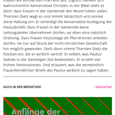
Frauen auf einmal vom Pfarramt aus. Logisch, denken sich
tun. Über Frauen zu reden, die predigen,
wahrscheinlich konservative Christen, in der Bibel steht es
doch, dass Frauen in der Gemeinde den Mund halten sollen.
02:03
Thorsten Dietz wagt es und nimmt tatsächlich erst einmal
die in Gemeinde lehren und leiten, kann man. Man kann
diese Haltung ein. Er verteidigt die konservative Auslegung der
über die reden. Ob man noch besser predigen könnte, ob
Paulusbriefe: Dass Frauen in der Gemeinde keine
man noch konzentrierter leitet, ob man noch
Leitungsämter übernehmen dürfen, sei eben eine natürlich
kommunikativer mit Menschen umgeht. Natürlich muss es
Ordnung. Dass Frauen heutzutage als Pfarrerinnen arbeiten
Kritik geben können. Aber Kritik ist nicht gleich Kritik. Und
dürfen, sei nur auf Druck der nicht-christlichen Gesellschaft
über einen Menschen zu sagen, deine ganze Berufung ist
hin möglich geworden. Doch dann nimmt Thorsten Dietz die
eine Illusion, dass du hier überhaupt redest, ist gegen
Position ein, die er wirklich vertritt. Er erklärt, was Paulus‘
Gott. Es ist gegen Gottes Wille, es ist unbiblisch und es ist
Gebote in der damaligen Zeit bedeuteten. Er erzählt von
ein falsches Zeugnis. Das ist keine Kleinigkeit. Das ist ein
frühen Feministinnen. Und erläutert, was die vermeintlich
schwerwiegender Angriff auf die Integrität von Menschen,
frauenfeindlichen Briefe des Paulus wirklich zu sagen haben.
die sich berufen, wissen, die sich geführt glauben und die
mit ihrem ganzen Herzen ihre Arbeit, ihren Dienst
03:05
AUCH IN DER MEDIATHEK
› Mediathek
verrichten wollen. Und darum finde ich es überhaupt nicht
selbstverständlich zu fragen, wie dürfen die das
überhaupt? Das ist das erste. Wir leben heute in einer Zeit,
wo wir an vielen Stellen merken, in Politik, Gesellschaft und
Kirche, dass Risse tiefer werden. Dass sie in Wertfragen