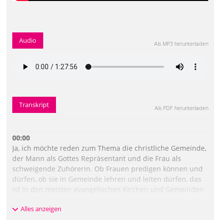
Audio
Als MP3 herunterladen
Transkript
Als PDF herunterladen
00:00
Ja, ich möchte reden zum Thema die christliche Gemeinde,
der Mann als Gottes Repräsentant und die Frau als
schweigende Zuhörerin. Ob Frauen predigen können und
dürfen, ob sie in Gemeinde lehren und leiten dürfen, das
ist in den meisten evangelischen Kirchen und Gemeinden
keine Frage mehr. Und ich gehöre zu denen, die das
Alles anzeigen
beides gut finden. Erstens, dass das so ist und zweitens,