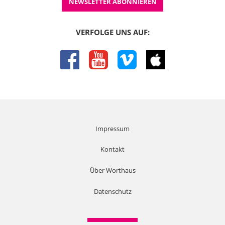
Gottes verkündigen und in Gemeinde lehren und leiten
NEWSLETTER ABONNIEREN
dürfen. Und ich möchte dafür argumentieren und ich
möchte es so machen, dass ich mich jetzt nicht mit
VERFOLGE UNS AUF:
irgendwelchen Pappkameraden oder halbgaren Positionen
auseinandersetze. Ich möchte das dann schon auch so
machen, wie man inhaltlich Auseinandersetzungen führt.
facebook
youtube
vimeo
itunes
Ich habe das in meinem Studium an der Universität so
gelernt, wenn Sie sich mit einer Position oder einer
Meinung
08:04
auseinandersetzen, dann versuchen Sie erst mal diese
Position so zusammenzufassen, dass derjenige, der Sie
Impressum
vertritt, auch wiedererkennt. Und dann versuchen Sie
diese Position so stark wie möglich zu machen, vielleicht
Kontakt
sogar stärker, als die Betroffenen es gemacht haben. Und
dann, dann versuchen Sie zu zeigen, warum Sie diese
Über Worthaus
Meinung für falsch halten. So werde ich es machen. Ich
möchte jetzt die konservative Position darstellen,
Datenschutz
zusammenfassen, so fair ich kann und so stark sie mir zu
sein scheint, wenn man sie klug vertritt. Und dann möchte
ich Schritt für Schritt zeigen, warum ich sie für völlig falsch