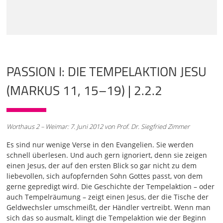
nenne sie seit einiger Zeit auch so. Die Tempelaktion Jesu.
Aber ich möchte zunächst einige Dinge sagen, um das
einzufädeln. Wenn wir über das Ende Jesu reden und es
versuchen zu rekonstruieren, dann müssen wir einen
grundlegenden Fehler vermeiden,
01:01
PASSION I: DIE TEMPELAKTION JESU
nämlich dass wir isoliert in die Schlusskapitel der
Evangelien hinein stolpern. Und ich verweise mal aufs
(MARKUS 11, 15–19) | 2.2.2
Glaubensbekenntnis. Da wird dieser Fehler nämlich auch
gemacht. Da heißt es von der Geburt Jesu, empfangen vom
Heiligen Geist, geboren von der Jungfrau Maria und der
nächste Satz, gelitten unter Pontius Pilatus. Man fragt sich,
Worthaus 2 – Weimar: 7. Juni 2012 von Prof. Dr. Siegfried Zimmer
ist der gleich nach seiner Geburt gestorben? Also hat der
nicht auch gelebt? Und ist sein Leben keine Erwähnung
Es sind nur wenige Verse in den Evangelien. Sie werden
wert? Also im apostolischen Glaubensbekenntnis, dem
schnell überlesen. Und auch gern ignoriert, denn sie zeigen
berühmtesten und wichtigsten Glaubensbekenntnis, das
einen Jesus, der auf den ersten Blick so gar nicht zu dem
ich auch hoch schätze, aber es stecken ein paar dicke
liebevollen, sich aufopfernden Sohn Gottes passt, von dem
Fehler drin. Trotzdem ist es ein sehr wichtiges und gutes
gerne gepredigt wird. Die Geschichte der Tempelaktion – oder
Glaubensbekenntnis. Es stecken auch viele gute Sachen
auch Tempelräumung – zeigt einen Jesus, der die Tische der
drin. Das apostolische Glaubensbekenntnis springt von der
Geldwechsler umschmeißt, der Händler vertreibt. Wenn man
Geburt in den Tod. Das heißt, das öffentliche Wirken Jesu
sich das so ausmalt, klingt die Tempelaktion wie der Beginn