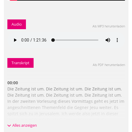
Audio
Als MP3 herunterladen
Transkript
Als PDF herunterladen
00:00
Die Zeitung ist um. Die Zeitung ist um. Die Zeitung ist um.
Die Zeitung ist um. Die Zeitung ist um. Die Zeitung ist um.
In der zweiten Vorlesung dieses Vormittags geht es jetzt im
angeschnittenen Themenfeld die Gegner Jesu weiter. Es
spitzt sich zu in Jerusalem. Ich werde also jetzt in dieser
Vorlesung mich relativ stark konzentrieren auf die
Alles anzeigen
Tempelaktion Jesu. So nennt man sie heute oft. Und ich