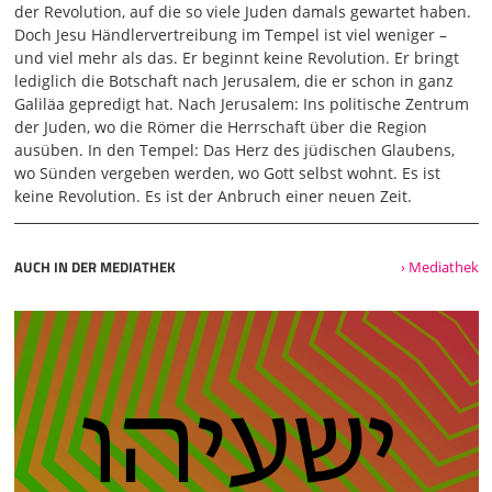
wird überhaupt nicht erwähnt. Man kann sich fragen,
der Revolution, auf die so viele Juden damals gewartet haben.
warum machen das die Verfasser
Doch Jesu Händlervertreibung im Tempel ist viel weniger –
und viel mehr als das. Er beginnt keine Revolution. Er bringt
02:04
lediglich die Botschaft nach Jerusalem, die er schon in ganz
des apostolischen Glaubensbekenntnisses so? Das ist kein
Galiläa gepredigt hat. Nach Jerusalem: Ins politische Zentrum
Zufall. Man kann mit guten Gründen vermuten, also ich
der Juden, wo die Römer die Herrschaft über die Region
weiß es nicht hundertprozentig, aber es spricht sehr viel
ausüben. In den Tempel: Das Herz des jüdischen Glaubens,
dafür und eigentlich nichts dagegen, dass dahinter
wo Sünden vergeben werden, wo Gott selbst wohnt. Es ist
folgende Überzeugung steckt. Eigentlich entscheidend,
keine Revolution. Es ist der Anbruch einer neuen Zeit.
erlösend, rettend, heilsentscheidend ist eigentlich nur der
Tod und die Auferwäckung Jesu. Das ist letztlich das
Entscheidende. Ja, Jesus hat auch vorher öffentlich gewirkt,
AUCH IN DER MEDIATHEK
› Mediathek
ja, das ist schon auch wichtig, Gleichnisse, Bergpredigt,
aber letztlich entscheidend ist Tod und Auferwäckung.
Sehr wahrscheinlich steckt diese Überzeugung dahinter,
dass man so formuliert, dass man von der Geburt in den
Tod springt. Das möchte ich jetzt hier auf jeden Fall
vermeiden. Und deswegen muss ich jetzt doch aus
sachlichen Gründen
03:01
zurückblenden in das öffentliche Wirken Jesu, dem wir uns