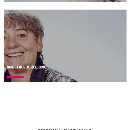
belegt sind. Also ich sage mal zwei Beispiele. Der Prophet
gilt nichts in der eigenen Vaterstadt. Oder wer sein Leben
gewinnen will, der wird es verlieren. Aber wer sein Leben
verliert, um meinetwillen, der wird es gewinnen. Das sind
so zwei Beispiele von 17, wo die Worte Jesu sowohl bei
Johannes als auch bei den Synoptikern belegt sind.
07:07
Das sind die Gemeinsamkeiten. Wenn ich jetzt auf die
Unterschiede komme, will ich nicht etwa Evangelien
gegeneinander ausspielen. Überhaupt nicht. Das hat
ANGELIKA BERLEJUNG
damit überhaupt nichts zu tun. Sondern wenn wir die
Bibel ernst nehmen wollen, dann ist es doch gut, wenn wir
auch das jeweilige Profil der Evangelien auch ernst
nehmen, um die Besonderheiten der Evangelien besser zu
erfassen. Alle vier Evangelien sind ein großes Geschenk an
die Christenheit. Und das Johannes-Evangelium ist
genauso Gottes Wort wie die Synoptiker. Also darum geht
es überhaupt nicht. Es geht darum, dass zum
Ernstnehmen der Bibel es auch gehört, dass man auch die
Unterschiede ernst nimmt und sie verstehen lernt, um die