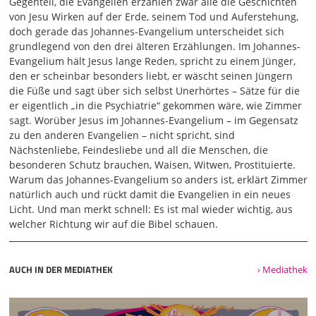
Die Groß-Evangelien Matthäus, Lukas und Johannes, die
Gegenteil, die Evangelien erzählen zwar alle die Geschichten
standen im Rampenlicht. Und Markus war das kleine
von Jesu Wirken auf der Erde, seinem Tod und Auferstehung,
Entlein. Erst durch die moderne Bibelwissenschaft hat das
doch gerade das Johannes-Evangelium unterscheidet sich
Markus-Evangelium eine besondere Beachtung gewonnen,
grundlegend von den drei älteren Erzählungen. Im Johannes-
weil klar geworden ist, das Markus-Evangelium ist das
Evangelium hält Jesus lange Reden, spricht zu einem Jünger,
älteste Evangelium. Matthäus und Lukas haben das
den er scheinbar besonders liebt, er wäscht seinen Jüngern
Markus-Evangelium vor sich gehabt, gekannt, wenn auch
die Füße und sagt über sich selbst Unerhörtes – Sätze für die
nicht in der Form, wie wir das Evangelium kennen. Es war
er eigentlich „in die Psychiatrie“ gekommen wäre, wie Zimmer
in einer Vorform. Also sie haben sich schon mit Markus
sagt. Worüber Jesus im Johannes-Evangelium – im Gegensatz
auseinandergesetzt. Gut, und dieser Ausdruck Synoptiker
zu den anderen Evangelien – nicht spricht, sind
besagt aber nicht nur, dass uns noch mehr bewusst
Nächstenliebe, Feindesliebe und all die Menschen, die
geworden ist, dass die ersten drei Evangelien eine
besonderen Schutz brauchen, Waisen, Witwen, Prostituierte.
gemeinsame, ähnliche Sicht haben, sondern der Ausdruck
Warum das Johannes-Evangelium so anders ist, erklärt Zimmer
betont auch die Sonderrolle des Johannes-Evangeliums.
natürlich auch und rückt damit die Evangelien in ein neues
Licht. Und man merkt schnell: Es ist mal wieder wichtig, aus
03:05
welcher Richtung wir auf die Bibel schauen.
Also der Begriff Synoptiker zeigt, dass hier ein
Problembewusstsein zugenommen hat. Bevor ich die
Unterschiede zwischen dem Johannes-Evangelium und
AUCH IN DER MEDIATHEK
› Mediathek
den anderen drei im Einzelnen untersuche oder behandle,
möchte ich zunächst einmal die Gemeinsamkeiten
zwischen den Synoptikern und dem Johannes-Evangelium