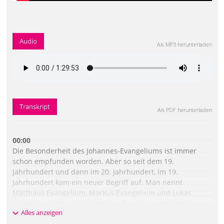
Audio
Als MP3 herunterladen
Transkript
Als PDF herunterladen
00:00
Die Besonderheit des Johannes-Evangeliums ist immer
schon empfunden worden. Aber so seit dem 19.
Jahrhundert und dann im 20. Jahrhundert, im 19.
Jahrhundert kam ein neuer Begriff auf. Man nennt
Matthäus Evangelium, Markus Evangelium und Lukas
Evangelium jetzt die Synoptiker. Das ist ein moderner
Alles anzeigen
Begriff, den es früher nicht gab. Und die