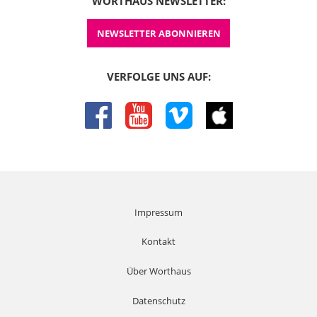
Evangelien besser würdigen zu können.
WORTHAUS NEWSLETTER:
08:08
NEWSLETTER ABONNIEREN
Ich beginne mal mit dem Aufbau. Der Aufbau des
Johannes-Evangeliums ist sehr verschieden von dem sehr
ähnlichen Aufbau der Synoptiker. Das Johannes-
VERFOLGE UNS AUF:
Evangelium beginnt mit einem längeren Prolog, 18 Verse,
Johannes 1, 1 bis 18. Dieser Prolog ist eine Art
facebook
youtube
vimeo
itunes
Verstehensrahmen für das gesamte Evangelium. Alles, was
dann im Evangelium des Johannes erzählt wird, ist alles zu
verstehen in diesem Verstehensrahmen des Prologes. So
etwas wie diesen Prolog gibt es bei den Synoptikern nicht.
Vor allem auch inhaltlich nicht. Da komme ich dann noch
drauf, weil dieser Prolog setzt nicht bei der Geburt Jesu
ein, sondern lange vor seiner Geburt.
Impressum
09:04
Kontakt
Und das gibt es bei den Synoptikern gar nicht. Aber auch
nach diesem Prolog, das öffentliche Wirken Jesu, ist bei
Über Worthaus
Johannes sehr anders aufgebaut wie bei den Synoptikern.
Bei den Synoptikern wirkt Jesus erstmal in Galiläa, ziemlich
Datenschutz
lange, viele Kapitel. Und dann am Ende seiner Tätigkeit in