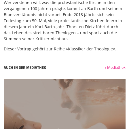
diese ganz klare thematische Zuspitzung, die Theologie
Wer verstehen will, was die protestantische Kirche in den
und das Wort Gottes. Und ich möchte
vergangenen 100 Jahren prägte, kommt an Barth und seinem
Bibelverständnis nicht vorbei. Ende 2018 jährte sich sein
02:00
Todestag zum 50. Mal, viele protestantische Kirchen feiern in
beginnen mit einem berühmten Zitat von Karl Barth, an
diesem Jahr ein Karl-Barth-Jahr. Thorsten Dietz führt durch
dem man sich viel zu dieser Frage klarmachen kann. Karl
das Leben des streitbaren Theologen – und spart auch die
Barth formulierte Anfang der 1920er Jahre mal folgende
Stimmen seiner Kritiker nicht aus.
drei Sätze. Wir sollen als Theologen von Gott reden. Wir
sind aber Menschen und können als solche nicht von Gott
Dieser Vortrag gehört zur Reihe »Klassiker der Theologie«.
reden. Wir sollen beides, unser Sollen und unser Nicht-
Können wissen und eben damit Gott die Ehre geben.
Gehen wir diesen Sätzen entlang. Es beginnt ja erstmal
AUCH IN DER MEDIATHEK
› Mediathek
völlig kurios. Es beginnt mit dem ersten Satz. Wir sollen als
Theologen von Gott reden, sagt ein Theologe, der viele
Jahre studiert hat, Theologiestudium, danach eine Zeit lang
in der Wissenschaft geblieben, in einer theologischen
Zeitschrift mitgearbeitet, wissenschaftlich publiziert, dann
in die Gemeinde gegangen, zehn Jahre Gemeindedienst.
Nach über 20 Jahren Theologie kommt er zur Erkenntnis,
wir sollen als
03:02