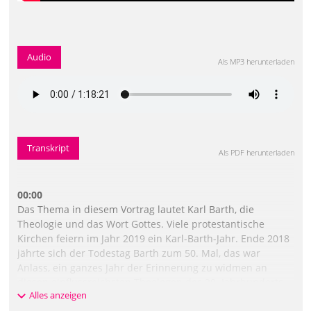
Audio
Als MP3 herunterladen
Transkript
Als PDF herunterladen
00:00
Das Thema in diesem Vortrag lautet Karl Barth, die
Theologie und das Wort Gottes. Viele protestantische
Kirchen feiern im Jahr 2019 ein Karl-Barth-Jahr. Ende 2018
jährte sich der Todestag Barth zum 50. Mal, das war
Anlass, ein ganzes Jahr der Erinnerung zu widmen an
diesen einflussreichsten Theologen des 20. Jahrhunderts.
Alles anzeigen
Ganze Fachergenerationen wurden in der Deutschland