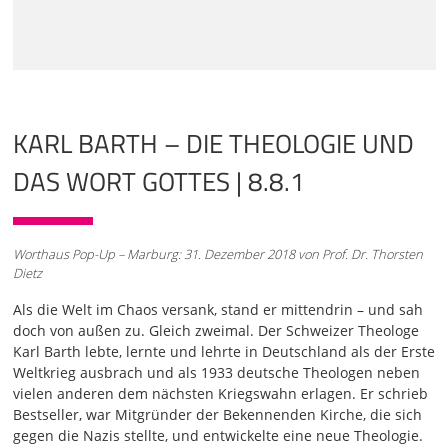
und in der Schweiz, aber auch zunehmend weltweit, von
Karl Barth geprägt. Auch wenn man sagen kann, sein
Einfluss ist nicht mehr so groß, wie er mal war, muss man
trotzdem sagen, auch Theologen, die heute entschieden
gegen Barth sind, naja, sind gegen Barth. Sie grenzen sich
von ihm ab, sie reiben sich an ihm,
KARL BARTH – DIE THEOLOGIE UND
01:03
sie denken ausdrücklich anders als Barth. Sie schließen
DAS WORT GOTTES | 8.8.1
sich an theologische Entwürfe an, mit denen Karl Barth
sich schon auseinandergesetzt hat und die er entschieden
abgelehnt hat. Es ist daher schlicht unmöglich, auch nur
einigermaßen zu verstehen, was die Theologie der letzten
Worthaus Pop-Up – Marburg: 31. Dezember 2018 von Prof. Dr. Thorsten
hundert Jahre beschäftigt hat, ohne sich ausführlich mit
Dietz
Karl Barth auseinanderzusetzen. Darum finde ich es gut,
ein Karl-Barth-Jahr, zehn Jahre Reformation, da kann ein
Als die Welt im Chaos versank, stand er mittendrin – und sah
Jahr Karl Barth nicht übertrieben sein. Und ich möchte in
doch von außen zu. Gleich zweimal. Der Schweizer Theologe
diesem Vortrag eine kleine Hinführung zu Barth geben, ein
Karl Barth lebte, lernte und lehrte in Deutschland als der Erste
Theologe, der auch für Nicht-Theologen, denke ich,
Weltkrieg ausbrach und als 1933 deutsche Theologen neben
interessant sein kann. Jetzt hat Karl Barth extrem viel
vielen anderen dem nächsten Kriegswahn erlagen. Er schrieb
geschrieben, Zehntausende von Seiten, das in einer
Bestseller, war Mitgründer der Bekennenden Kirche, die sich
Vorlesung hineinzupacken ist nicht so einfach, darum
gegen die Nazis stellte, und entwickelte eine neue Theologie.