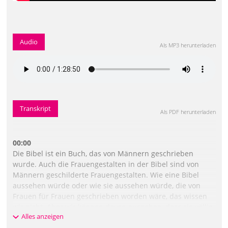
Audio
Als MP3 herunterladen
Transkript
Als PDF herunterladen
00:00
Die Bibel ist ein Buch, das von Männern geschrieben
wurde. Auch die Frauengestalten in der Bibel sind von
Männern geschilderte Frauengestalten. Wie eine Bibel
aussehen würde oder wie sie aussehen würde, die von
Frauen für Frauen geschrieben worden wäre, das wissen
wir nicht. Aber wir können davon ausgehen, dass sie völlig
Alles anzeigen
anders gewesen wäre. Das heißt, in der Heiligen Schrift