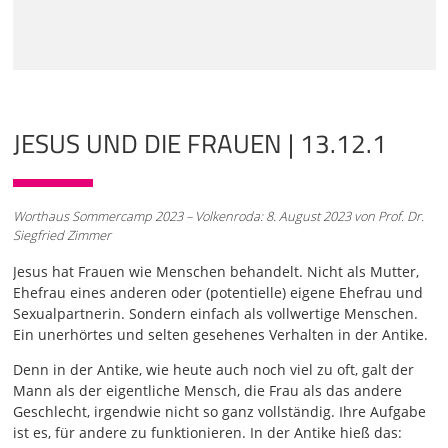
des Judentums und in der Heiligen Schrift des
Christentums
01:01
steckt eine Wurzel der Bibel. Die Bibel ist eine Bibel, die
von Frauen für Frauen geschrieben worden wäre. Und in
der Heiligen Schrift des Christentums steckt eine
JESUS UND DIE FRAUEN | 13.12.1
wurzeltiefe Einseitigkeit. Meines Erachtens soll man nicht
so weit gehen zu sagen, das ist ein schwerer Geburtsfehler
im Judentum und im Christentum, den man leider nicht
mehr korrigieren kann. Nein, so weit soll man meines
Worthaus Sommercamp 2023 – Volkenroda: 8. August 2023 von Prof. Dr.
Erachtens nicht gehen. Aber wir müssen uns dessen
Siegfried Zimmer
bewusst sein, es liegt tatsächlich eine tiefe Einseitigkeit
vor.
Jesus hat Frauen wie Menschen behandelt. Nicht als Mutter,
Ehefrau eines anderen oder (potentielle) eigene Ehefrau und
02:01
Sexualpartnerin. Sondern einfach als vollwertige Menschen.
Und wir stehen vor der Aufgabe, diese Einseitigkeit zu
Ein unerhörtes und selten gesehenes Verhalten in der Antike.
bearbeiten, zu verarbeiten. Und diese anspruchsvolle
langwierige Arbeit können Männer allein nicht leisten.
Denn in der Antike, wie heute auch noch viel zu oft, galt der
Deswegen war es gut und notwendig, dass in der zweiten
Mann als der eigentliche Mensch, die Frau als das andere
Hälfte des 20. Jahrhunderts die feministische Theologie
Geschlecht, irgendwie nicht so ganz vollständig. Ihre Aufgabe
entstand. Sie hat sich inzwischen zu einer breiten
ist es, für andere zu funktionieren. In der Antike hieß das: