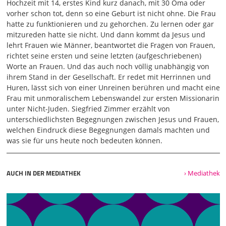
Bewegung entwickelt, die vieles zum Besseren gewendet
Hochzeit mit 14, erstes Kind kurz danach, mit 30 Oma oder
hat. Es studieren heute mehr Frauen an den Universitäten
vorher schon tot, denn so eine Geburt ist nicht ohne. Die Frau
Theologie als Männer. Und die Zahl der weiblichen
hatte zu funktionieren und zu gehorchen. Zu lernen oder gar
Dozentinnen und Professorinnen steigt langsam aber
mitzureden hatte sie nicht. Und dann kommt da Jesus und
sicher voran.
lehrt Frauen wie Männer, beantwortet die Fragen von Frauen,
richtet seine ersten und seine letzten (aufgeschriebenen)
03:10
Worte an Frauen. Und das auch noch völlig unabhängig von
Gott sei Dank. Und vermutlich schreiben zurzeit mehr
ihrem Stand in der Gesellschaft. Er redet mit Herrinnen und
Frauen eine theologische Doktorarbeit als Männer. Das ist
Huren, lässt sich von einer Unreinen berühren und macht eine
natürlich ein enormer Unterschied zu den biblischen
Frau mit unmoralischem Lebenswandel zur ersten Missionarin
Zeiten, wo nur die Männer lesen und schreiben konnten
unter Nicht-Juden. Siegfried Zimmer erzählt von
und die Frauen in aller Regel Analphabetinnen waren.
unterschiedlichsten Begegnungen zwischen Jesus und Frauen,
Auch ich habe von der feministischen Theologie sehr viel
welchen Eindruck diese Begegnungen damals machten und
gelernt. Freue ich mich darüber, viele Inspirationen, neue
was sie für uns heute noch bedeuten können.
Landschaften, ganz neue Seeweisen. Und auch diesen
Vortrag, den ich jetzt dann halten werde, wäre ohne die
Hilfe der feministischen Theologie nicht möglich gewesen.
AUCH IN DER MEDIATHEK
› Mediathek
04:14
Ich beginne in einem ersten allgemeinen Teil die Stellung
der Frau oder die Rolle der Frau in der antiken
Gesellschaft. Die Stellung der Frau in der antiken, klammer