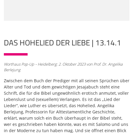
der Liebe von Menschen. Also gar nichts mit Gott, sondern
nur die Liebe von Menschen. Und ich denke, es ist ein
grundsätzliches Missverständnis, denn im alten Testament
und im alten Orient gibt es überhaupt gar keinen
gottesfreien Raum. Der ist immer da. Ob man also im
Palast oder in der Höhle sitzt, Gott ist immer da, und
deswegen gibt es eben auch diese Alternative nicht. Wenn
DAS HOHELIED DER LIEBE | 13.14.1
es um Liebe geht, ist Gott immer da. Es gibt also keinen
gottesfreien Raum. Und weil das so ist und weil das auch
jeder gewusst
Worthaus Pop-Up – Heidelberg: 2. Oktober 2023 von Prof. Dr. Angelika
01:06
Berlejung
hat damals, muss Gott nicht extra vermeldet werden. Denn
es wird immer wieder gesagt, in dem Buch wird der Name
Zwischen dem Buch der Prediger mit all seinen Sprüchen über
Gottes und Gott überhaupt nicht erwähnt. Stimmt. Braucht
Alter und Tod und dem gewichtigen Jesajabuch steht eine
man auch nicht, denn: Man erwartet hier was Falsches.
Schrift, die für die Bibel ungewöhnlich erotisch anmutet, voller
Genauso gut könnte man sich auch daran stoßen, dass im
Lebenslust und (sexuellem) Verlangen. Es ist das „Lied der
Buch nicht steht, dass die Liebenden Sauerstoff atmen.
Lieder“, wie Luther es übersetzt, das Hohelied. Angelika
Das weiß jeder, dann schreibe ich es auch nicht hin. Und
Berlejung, Professorin für Alttestamentliche Geschichte,
genauso ist es eben auch mit der Erwähnung von Gott.
erklärt, warum solch ein Buch überhaupt in der Bibel steht,
Brauche ich nicht, ist eh da. Die Struktur der Vorlesung
wer es geschrieben haben könnte, was es mit Salomo und uns
heute ist also: Ich erzähle ein bisschen was über den
in der Moderne zu tun haben mag. Und sie öffnet einen Blick