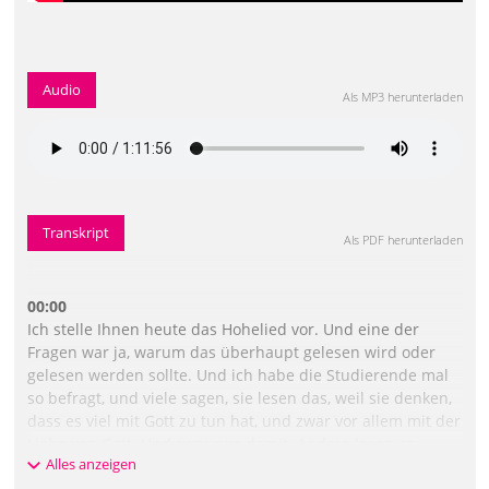
Audio
Als MP3 herunterladen
Transkript
Als PDF herunterladen
00:00
Ich stelle Ihnen heute das Hohelied vor. Und eine der
Fragen war ja, warum das überhaupt gelesen wird oder
gelesen werden sollte. Und ich habe die Studierende mal
so befragt, und viele sagen, sie lesen das, weil sie denken,
dass es viel mit Gott zu tun hat, und zwar vor allem mit der
Liebe von Gott. Und zwar nur damit. Andere lesen es
Alles anzeigen
genau aus dem Gegenteil, weil es hätte nur was zu tun mit