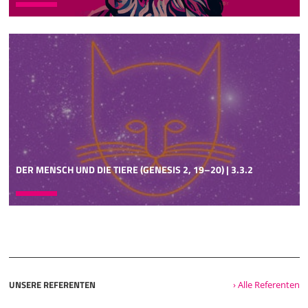
wird, denn er wird nie direkt
03:05
angesprochen, sondern es wird nur über ihn in der dritten
Person gesprochen. Inhaltlich geht es also um die Liebe.
Und wenn Sie das so lesen, dann merken Sie, dass der
liebende Mann und die liebende Frau sich gegeneinander
ansingen, also nicht miteinander singen, sondern die
singen sich gegenseitig an. Das ist wie im Musical. Wenn
Sie heute nach Hamburg fahren zum Musical, dann singen
die sich ja auch an, und es gibt ab und zu mal ein Duett.
Aber genau das gibt es im Hohelied dann halt nicht. Was
DER MENSCH UND DIE TIERE (GENESIS 2, 19–20) | 3.3.2
es auch gibt, auch wie im Musical, ist ein Chor. Der Chor
begleitet die beiden Solisten und unterstützt mit dem, was
er singt, dann letzten Endes das, was der Solist oder die
Solistin gerade gesungen hat. Der Aufbau, den kann man
dann eben danach auch gliedern, wer gerade singt oder
spricht. Das fängt eigentlich nach der Überschrift mit der
Frau und dem Mann an, die im Wechsel singen, im
Wechsel, also nicht im Duett, im Wechsel.
UNSERE REFERENTEN
› Alle Referenten
04:07