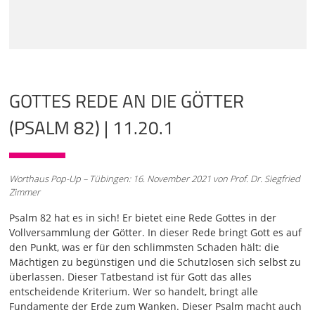
Martin Hünerhoff wird diesen Psalm vortragen. [Martin]
"Psalm 82: Gott steht da in der Vollversammlung der
Götter. Inmitten der Götter richtet er. Wie lange noch wollt
ihr ungerecht richten und die Mächtigen begünstigen?
Verhelft den Schutzlosen und Waisen zu ihrem Recht.
Sorgt dafür, dass den Unterdrückten und Armen ihr Recht
zuteil wird. Befreit die Elenden und Bedürftigen, entreißt
GOTTES REDE AN DIE GÖTTER
sie der Gewalt der Mächtigen. Aber es fehlt ihnen an
Einsicht und Verständnis. Sie tappen im Dunkeln. Deshalb
(PSALM 82) | 11.20.1
geraten alle Fundamente der Erde ins Wanken.
01:43
Ich dachte, Götter seid ihr und Söhne des Höchsten, ihr
Worthaus Pop-Up – Tübingen: 16. November 2021 von Prof. Dr. Siegfried
alle. Jedoch ihr werdet sterben wie ganz gewöhnliche
Zimmer
Menschen, und ihr werdet stürzen wie irgendein
Herrscher. Steh auf, Gott, richte die Erde, denn alle Völker
Psalm 82 hat es in sich! Er bietet eine Rede Gottes in der
sind dein Eigentum."
Vollversammlung der Götter. In dieser Rede bringt Gott es auf
den Punkt, was er für den schlimmsten Schaden hält: die
02:04
Mächtigen zu begünstigen und die Schutzlosen sich selbst zu
Dankeschön, Martin. Dieser Psalm 82 ist ein besonderer
überlassen. Dieser Tatbestand ist für Gott das alles
Psalm. Ja, er ist ein einzigartiger Psalm. Meiner Meinung
entscheidende Kriterium. Wer so handelt, bringt alle
nach ist dieser Psalm einer der wichtigsten Bibeltexte
Fundamente der Erde zum Wanken. Dieser Psalm macht auch