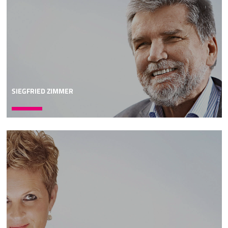
letzten Satz von Vers 5, "deshalb wanken alle Grundfesten
der Erde." Wow, also mehr geht ja eigentlich nicht. Man
kann ja diesen Satz nicht mehr steigern, es wanken ja
schon alle Grundfesten der Erde. Das heißt, es geht in
diesem Psalm um die Grundlagen der menschlichen
Gesellschaft,
06:07
und es geht um eine Gefährdung schlimmster Art. Also
SIEGFRIED ZIMMER
diese drei Gesichtspunkte signalisieren sehr deutlich:
Dieser Psalm ist ein besonderer, ja einzigartiger Psalm.
Jetzt gehen wir diesem Psalm mal Schritt für Schritt
entlang. Der erste Vers lautet: "Gott steht da in der
Vollversammlung der Götter, inmitten der Götter richtet
er." Dieser erste Vers ist die Exposition, die Einleitung zu
diesem Psalm. Diese Exposition ist sehr kurz gehalten, aber
sie entwirft doch eine sehr spezielle Szenerie. Im Grunde
genommen sind wir jetzt mitten dabei. Wir sind sozusagen
Augen- und Ohrenzeugen, was jetzt abläuft:
07:06
Gott ist inmitten der Vollversammlung der Götter. Ich muss