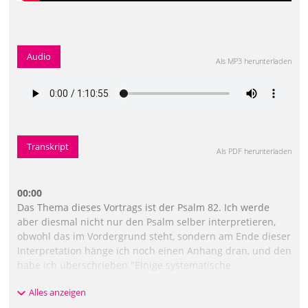
Audio
Als MP3 herunterladen
Transkript
Als PDF herunterladen
00:00
Das Thema dieses Vortrags ist der Psalm 82. Ich werde
aber diesmal nicht nur den Psalm selber interpretieren,
obwohl das im Vordergrund steht, sondern am Ende dieser
Interpretation hänge ich noch einen Anhang dran, und den
habe ich überschrieben "Einige systematische
Überlegungen zu Recht und Gerechtigkeit". Also jetzt
Alles anzeigen
erstmal steht der Psalm lange Zeit ganz im Vordergrund.