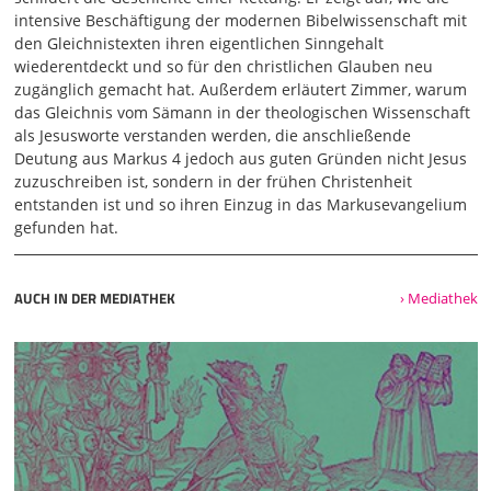
bejahe eindeutig das Existenzrecht der modernen
intensive Beschäftigung der modernen Bibelwissenschaft mit
Bibelwissenschaft. Ein Student, der mal der auch aus so
den Gleichnistexten ihren eigentlichen Sinngehalt
frommen Gruppen kommt und bei mir Theologie studiert
wiederentdeckt und so für den christlichen Glauben neu
hat, der hat mal in einem Gespräch die Bibelwissenschaft
zugänglich gemacht hat. Außerdem erläutert Zimmer, warum
unheimlich kritisiert. Da habe ich zu ihm gesagt, also Hugo,
das Gleichnis vom Sämann in der theologischen Wissenschaft
sage ich wieder, weiß nicht mehr, wie der heißt. Hugo, du
als Jesusworte verstanden werden, die anschließende
kannst die Bibelwissenschaft ruhig kritisieren, das ist dein
Deutung aus Markus 4 jedoch aus guten Gründen nicht Jesus
Recht.
zuzuschreiben ist, sondern in der frühen Christenheit
entstanden ist und so ihren Einzug in das Markusevangelium
04:05
gefunden hat.
Wir haben Freiheit des Denkens, alles okay. Aber du musst
für dich selber dir mal folgende Frage stellen. Kritisierst du
die moderne Bibelwissenschaft, um sie geistlich zu
AUCH IN DER MEDIATHEK
› Mediathek
verdächtigen? Oder kritisierst du sie, um sie zu
verbessern? Das ist ein entscheidender Unterschied. Ich
kritisiere die moderne Bibelwissenschaft, um sie zu
verbessern. Denn man muss sie Jahr für Jahr verbessern
und man kann das auch. Ich kritisiere sie nicht, um
pauschales Misstrauen in der Christenheit zu sehen. Das
halte ich für ganz verhängnisvoll. Die Pfarrerausbildung,
die Religionslehrerausbildung, die Diakonenausbildung
folgt in Mitteleuropa überall an staatlichen oder staatlich