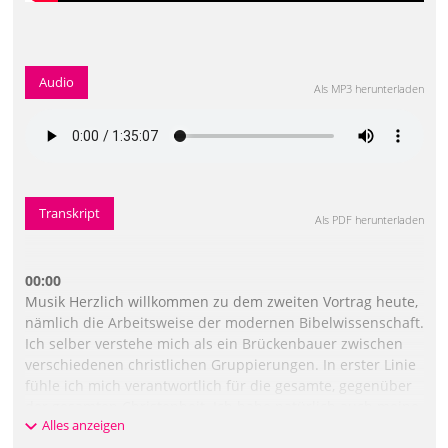
Audio
Als MP3 herunterladen
Transkript
Als PDF herunterladen
00:00
Musik Herzlich willkommen zu dem zweiten Vortrag heute,
nämlich die Arbeitsweise der modernen Bibelwissenschaft.
Ich selber verstehe mich als ein Brückenbauer zwischen
verschiedenen christlichen Gruppierungen. In erster Linie
fühle ich mich verantwortlich für die gesamte, gegenüber
der gesamten Christenheit. Ich habe natürlich auch meine
Alles anzeigen
Position, aber ich fühle mich nicht in erster Linie