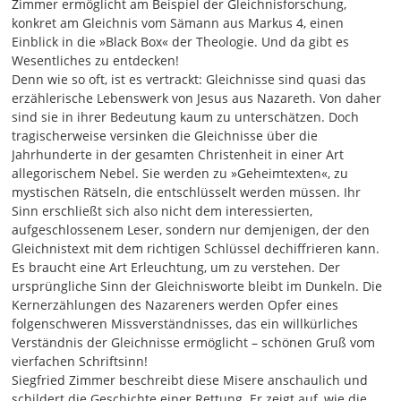
Zimmer ermöglicht am Beispiel der Gleichnisforschung,
02:09
konkret am Gleichnis vom Sämann aus Markus 4, einen
Ich habe einmal erlebt, wie ein Mann mit 45 Jahren neben
Einblick in die »Black Box« der Theologie. Und da gibt es
mir gekniet ist in meinem Wohnzimmer. Und er hat das
Wesentliches zu entdecken!
erste Gebet seines Lebens gesprochen. Das ist schon ein
Denn wie so oft, ist es vertrackt: Gleichnisse sind quasi das
tiefes Erlebnis. Also die Freude für den christlichen
erzählerische Lebenswerk von Jesus aus Nazareth. Von daher
Glauben zu wirken und einzuladen, das verbindet mich mit
sind sie in ihrer Bedeutung kaum zu unterschätzen. Doch
allen engagierten Gruppen. Aber auf der anderen Seite ist
tragischerweise versinken die Gleichnisse über die
es bei mir so gelaufen, dass ich Theologieprofessor wurde.
Jahrhunderte in der gesamten Christenheit in einer Art
Ich war vorher auch Schüler und Lehrer auf einer
allegorischem Nebel. Sie werden zu »Geheimtexten«, zu
fundamentalistischen Bibelschule. Und ich schätze diese
mystischen Rätseln, die entschlüsselt werden müssen. Ihr
Zeit. Ohne diese Zeit wäre ich nicht das, was ich heute bin.
Sinn erschließt sich also nicht dem interessierten,
Also erst eine pfingstliche Bibelschule besuchen, dann an
aufgeschlossenem Leser, sondern nur demjenigen, der den
einer staatlichen Universität Theologie studieren.
Gleichnistext mit dem richtigen Schlüssel dechiffrieren kann.
Es braucht eine Art Erleuchtung, um zu verstehen. Der
03:05
ursprüngliche Sinn der Gleichnisworte bleibt im Dunkeln. Die
Das ist eine gute Mischung. Die kann ich euch empfehlen.
Kernerzählungen des Nazareners werden Opfer eines
Diese beiden Welten haben sich bei mir verbunden. Gut,
folgenschweren Missverständnisses, das ein willkürliches
also deswegen versuche ich gegenüber allen christlichen
Verständnis der Gleichnisse ermöglicht – schönen Gruß vom
Strömungen Gruppierungen, die die Universitätstheologie
vierfachen Schriftsinn!
zu pauschal ablehnen. Ich stehe ihr selber auch durchaus
Siegfried Zimmer beschreibt diese Mi­se­re anschaulich und
auch kritisch gegenüber, aber überwiegend positiv. Ich
schildert die Geschichte einer Rettung. Er zeigt auf, wie die