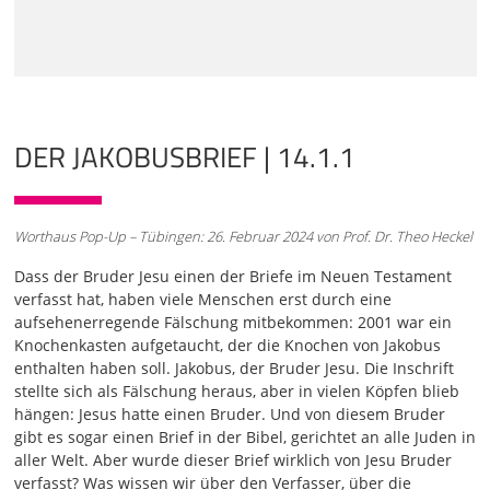
einige Spezialisten sagen, oh, das könnte echt sein. Das ist
vom Bruder Jesu. Genauere
01:00
Untersuchungen haben dann zwar herausgebracht, dass
wahrscheinlich ein findiger Mensch aus anderen
Inschriften die Buchstaben einzeln zusammengesetzt hat,
DER JAKOBUSBRIEF | 14.1.1
um auf diesem Ossoir, "Jakobus ben Joseph" stehen zu
lassen, um aus einem alten Stück ein unwahrscheinlich
wertvolles Stück zu machen. Nicht alles, wo Jakobus
draufsteht, ist auch Jakobus drin. Das ist die Botschaft, die
Worthaus Pop-Up – Tübingen: 26. Februar 2024 von Prof. Dr. Theo Heckel
man aus diesem Fund von 2002 hernehmen konnte. Wie ist
das beim Jakobusbrief? Da ist auch eine Inschrift da. Über
Dass der Bruder Jesu einen der Briefe im Neuen Testament
dem Schreiben steht in den ältesten Handschriften "Des
verfasst hat, haben viele Menschen erst durch eine
Jakobus Brief". Diese Überschrift setzt voraus, dass den
aufsehenerregende Fälschung mitbekommen: 2001 war ein
Lesenden dieser kurze Hinweis genügt als
Knochenkasten aufgetaucht, der die Knochen von Jakobus
enthalten haben soll. Jakobus, der Bruder Jesu. Die Inschrift
02:03
stellte sich als Fälschung heraus, aber in vielen Köpfen blieb
Eintrittstür für das, was danach kommt. Die kennen also
hängen: Jesus hatte einen Bruder. Und von diesem Bruder
diesen Namen Jakobus und können ihn sofort zuordnen
gibt es sogar einen Brief in der Bibel, gerichtet an alle Juden in
und haben so Interesse weiterzulesen. Es gibt im Neuen
aller Welt. Aber wurde dieser Brief wirklich von Jesu Bruder
Testament sieben Briefe, die so mit einem Eigennamen
verfasst? Was wissen wir über den Verfasser, über die