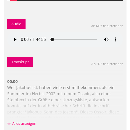
Audio
Als MP3 herunterladen
Transkript
Als PDF herunterladen
00:00
Wer Jakobus ist, haben viele erst mitbekommen, als ein
Sammler im Herbst 2002 mit einem Ossoir, also einer
Steinbox in der Größe einer Umzugskiste, aufwarten
konnte, auf der in althebräischer Schrift die Inschrift
prangte: "Jakobus, Sohn des Joseph". Dieses Ossoir, diese
Steinkiste, kam irgendwoher, war deswegen sehr
Alles anzeigen
verdächtig, aber die Inschrift war so gut, dass zunächst