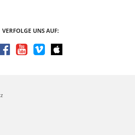
VERFOLGE UNS AUF:
facebook
youtube
vimeo
itunes
z