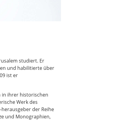
rusalem studiert. Er
n und habilitierte über
9 ist er
n ihrer historischen
lerische Werk des
d -herausgeber der Reihe
ätze und Monographien,