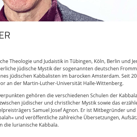
ER
che Theologie und Judaistik in Tübingen, Köln, Berlin und Je
terliche jüdische Mystik der sogenannten deutschen Fromme
ines jüdischen Kabbalisten im barocken Amsterdam. Seit 200
r an der Martin-Luther-Universität Halle-Wittenberg.
rpunkten gehören die verschiedenen Schulen der Kabbala i
wischen jüdischer und christlicher Mystik sowie das erzäh
elpreisträgers Samuel Josef Agnon. Er ist Mitbegründer un
balah« und veröffentliche zahlreiche Übersetzungen, Aufs
n die lurianische Kabbala.