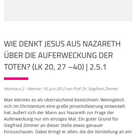
Toten auferweckt worden ist, wie der selber von der
Auferstehung der Toten gedacht hat. Inessa wird wieder
diesen Bibeltext vorlesen. Bitte schön.
01:06
Lukas 20, die Verse 27 bis 40. Auch aus den Reihen der
Satuzeer, die bestreiten, dass es eine Auferstehung gibt,
WIE DENKT JESUS AUS NAZARETH
kamen einige zu Jesus und legten ihm eine Frage vor.
Meister, sagten sie, Mose hat uns folgende Vorschrift
ÜBER DIE AUFERWECKUNG DER
gegeben. Wenn ein verheirateter Mann kinderlos stirbt,
soll sein Bruder die Witwer heiraten und dem
TOTEN? (LK 20, 27 –40) | 2.5.1
verstorbenen Nachkommen verschaffen. Nun waren da
sieben Brüder. Der erste nahm sich eine Frau, starb jedoch
kinderlos. Daraufhin heiratete der zweite Bruder die
Witwe, aber auch er starb kinderlos. Nach ihm heiratete
Worthaus 2 – Weimar: 10. Juni 2012 von Prof. Dr. Siegfried Zimmer
sie der dritte, und so ging es weiter. Alle sieben starben,
Man könntes es als überraschend bezeichnen: Wenngleich
ohne Kinder zu hinterlassen. Zuletzt starb auch die Frau.
sich im Christentum eine große Jenseitsfixierung entwickelt
02:01
hat, äußert sich der Mann aus Nazareth zur Frage der
Wie ist es nun mit der Frau bei der Auferstehung? Wem
Auferweckung nur ein einziges Mal. Ein guter Grund für
von ihm gehört sie dann? Alle sieben waren schließlich mit
Siegfried Zimmer an dieser Stelle etwas genauer
ihr verheiratet gewesen. Jesus antwortete, in der jetzigen
hinzuschauen. Dabei bringt er allen, die die Vorstellung an ein