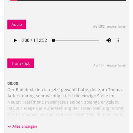
Audio
Als MP3 herunterladen
Transkript
Als PDF herunterladen
00:00
Der Bibletext, den ich jetzt gewählt habe, der zum Thema
Auferstehung sehr wichtig ist, ist die einzige Stelle im
Neuen Testament, in der Jesus selber, solange er gelebt
hat, zur Frage der Auferstehung der Toten Stellung nimmt.
Das ist insofern ein hoch interessanter Text, denn es kann
uns Christen zumindest nicht gleichgültig sein, wie der,
Alles anzeigen
von dem wir sagen, dass er als Erster von Gott, von den