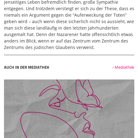
Welt heiraten die Menschen und werden verheiratet. Aber
jenseitiges Leben befremdlich finden, große Sympathie
diejenigen, die für würdig erachtet werden, von den Toten
entgegen. Und trotzdem versteigt er sich zu der These, dass es
aufzuerstehen und an der kommenden Welt teilzuhaben,
niemals ein Argument gegen die “Auferweckung der Toten”
heiraten dann nicht mehr. Sie können dann ja auch nicht
geben wird – auch wenn diese sicherlich nicht so aussieht, wie
mehr sterben, sondern sind den Engeln gleich, als
man sich diese landläufig in den letzten Jahrhunderten
Menschen der Auferstehung sind sie Söhne Gottes. Das
ausgemalt hat. Denn der Nazarener hatte offensichtlich etwas
aber die Toten auferstehen, hat schon Mose deutlich
anders im Blick, wenn er auf das Zentrum vom Zentrum des
gemacht. In der Geschichte vom Dornbusch nennt er den
Zentrums des jüdischen Glaubens verweist.
Herrn den Gott Abrahams, den Gott Isaaks und den Gott
Jakobs. Gott ist doch nicht ein Gott der Toten, sondern der
Lebenden. Für ihn sind alle lebendig. Einige der
AUCH IN DER MEDIATHEK
› Mediathek
Schriftgelehrten sagten darauf, Meister, das war eine gute
Antwort.
03:05
Aber niemand wagte mehr, ihm eine Frage zu stellen.
Vielen Dank, Ines. Ich möchte mit einer humorigen
Vorbemerkung beginnen. Viele von euch werden die
Geschichte kennen von Ludwig Thoma, ein Münchner im
Himmel. In dieser Geschichte kommt ein Münchner nach
seinem Tod in den Himmel. Und dort erfährt er den
himmlischen Stundenplan. Vier Stunden am Tag