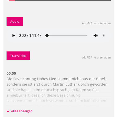
Audio
Als MP3 herunterladen
Transkript
Als PDF herunterladen
00:00
Die Bezeichnung Hohes Lied stammt nicht aus der Bibel,
sondern sie ist erst durch Martin Luther üblich geworden.
Und sie hat sich im deutschsprachigen Raum so fest
eingebürgert, dass ich diese Bezeichnung
selbstverständlich auch verwende. Auch im katholischen
Raum wird vom Hohen Lied gesprochen. In der Bibel
Alles anzeigen
selber heißt es "Das Lied der Lieder". Das ist im