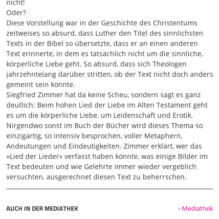
wollte die Gedanken seiner Leser für Jahrhunderte steuern
nicht!
- und es ist ihm auch gelungen -, indem er jetzt dieses
Oder?
alttestamentliche Lied der Lieder auch Hohes Lied nennt.
Diese Vorstellung war in der Geschichte des Christentums
Er wollte, dass man sofort an das Hohelied im Neuen
zeitweises so absurd, dass Luther den Titel des sinnlichsten
Testament denkt. Und das Lied im Neuen Testament, das
Texts in der Bibel so übersetzte, dass er an einen anderen
Hohelied der Liebe in 1. Korinther 13, da geht es wirklich
Text erinnerte, in dem es tatsächlich nicht um die sinnliche,
um die Agape, die Liebe, die nicht an das Ihre denkt, die
körperliche Liebe geht. So absurd, dass sich Theologen
langmütig ist und so weiter und so weiter. Aber zwischen
jahrzehntelang darüber stritten, ob der Text nicht doch anders
dem
gemeint sein könnte.
Siegfried Zimmer hat da keine Scheu, sondern sagt es ganz
03:03
deutlich: Beim hohen Lied der Liebe im Alten Testament geht
Hohen Lied des Alten Testaments und dem Hohen Lied des
es um die körperliche Liebe, um Leidenschaft und Erotik.
Neuen Testaments gibt es sehr tiefgreifende Unterschiede,
Nirgendwo sonst im Buch der Bücher wird dieses Thema so
die Luther eher verniedlichen wollte. Denn im Hohen Lied
einzigartig, so intensiv besprochen, voller Metaphern,
des Alten Testaments, im Lied der Lieder, da geht es nicht
Andeutungen und Eindeutigkeiten. Zimmer erklärt, wer das
einfach um die Agape. Es geht schon auch um die Liebe,
»Lied der Lieder« verfasst haben könnte, was einige Bilder im
aber es geht vor allem um die körperliche Seite der Liebe,
Text bedeuten und wie Gelehrte immer wieder vergeblich
um die Leidenschaft, um die Sehnsucht, um die Erotik.
versuchten, ausgerechnet diesen Text zu beherrschen.
Darum geht es im Lied der Lieder. Und das war Luther gar
nicht geheuer, denn Luther vertrat wie alle Leute seiner
Zeit und seit Jahrhunderten die allegorische Auslegung
AUCH IN DER MEDIATHEK
› Mediathek
des Hohen Lieds. Und da geht es dann nicht um zwei