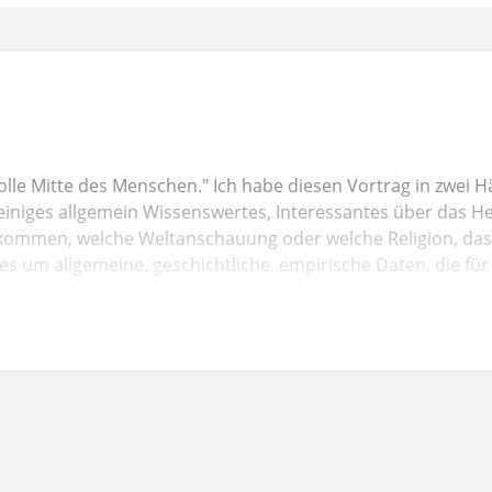
lle Mitte des Menschen." Ich habe diesen Vortrag in zwei Häl
 einiges allgemein Wissenswertes, Interessantes über das Herz
e kommen, welche Weltanschauung oder welche Religion, das s
 es um allgemeine, geschichtliche, empirische Daten, die für
wechsle ich dann über in die biblische Offenbarung. Die bib
naus, was wir uns in eigener Erkenntnis aneignen können. Ab
ht den geschichtlichen und empirischen Fakten nicht, die 
nen können. Sie steht dazu nicht im Widerspruch. Sie steht 
, sondern die biblische Offenbarung, das werden Sie dann