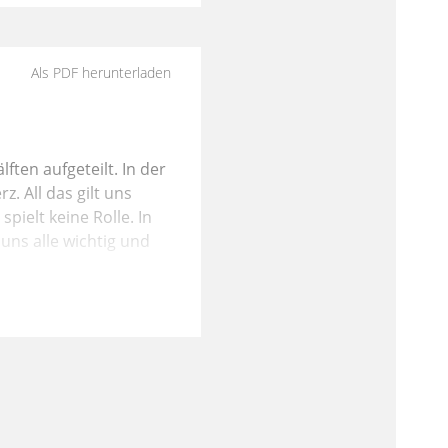
Als PDF herunterladen
ften aufgeteilt. In der
. All das gilt uns
pielt keine Rolle. In
 uns alle wichtig und
lische Offenbarung
er die biblische
wir uns
aber auch nicht
 merken, passt