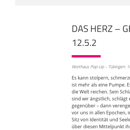
ausgezeichnet zu diese
angemessenen Hintergr
Hinweise zur Bedeutun
DAS HERZ – G
02:10
Die Menschen haben vo
12.5.2
Dichtung, die es überh
von Ischtar und Ereshki
unter anderem auch so
den es überhaupt gibt,
Worthaus Pop-Up – Tübingen: 10
03:05
Es kann stolpern, schmerze
Da wird schon betont,
ist mehr als eine Pumpe. 
muss. Bleiben wir noc
die Welt reichen. Sein Schl
Einfluss genommen hat
sind wir ängstlich, schläg
Mensch nicht in das Je
gegenüber – dann verenge
sogenannte Herzwaage.
vor uns in allen Epochen, 
ausreichend vielen gut
Sitz von Identität und See
Welt diesen Gestorbe
über diesen Mittelpunkt ih