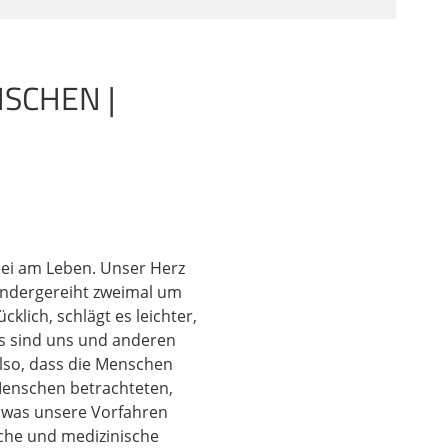
esen Fakten ihren
lfte: Allgemeine
SCHEN |
res ist. Die älteste
send, es ist das Epos
aar - dreht es sich
ste medizinische Text,
rtausend.
bei am Leben. Unser Herz
hliche Herz haben
nandergereiht zweimal um
turmacht, die enormen
klich, schlägt es leichter,
eißt es, dass der
os sind uns und anderen
legt wird. Das ist die
lso, dass die Menschen
s angefüllt ist mit
 Menschen betrachteten,
ie Götter der toten
g, was unsere Vorfahren
sche und medizinische