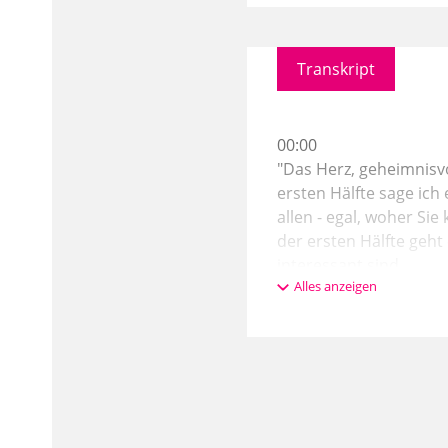
Transkript
00:00
"Das Herz, geheimnisvo
ersten Hälfte sage ich
allen - egal, woher Si
der ersten Hälfte geht
interessant sind.
Alles anzeigen
01:00
In der zweiten Hälfte 
führt weit über das hi
Offenbarung widerspric
wissenschaftlich aneig
beziehungslos daneben