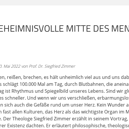
n historischen und wissenschaftlichen Fakten, gibt aber di
und, ihren angemessenen Rahmen. Also jetzt zur ersten Hä
g des Herzens.
EHEIMNISVOLLE MITTE DES MEN
n jeher gespürt, dass das Herz des Menschen etwas Besonde
aupt gibt, ist ein sumerisches Epos aus dem dritten Jahrtau
gal. In dieser Liebesgeschichte - die beiden sind ein Liebesp
fort sehr stark um die Regungen des Herzens. Und der älte
 das ist der ägyptische Papyrus Ebers aus dem zweiten Jah
. Mai 2022 von Prof. Dr. Siegfried Zimmer
n, reißen, brechen, es hält unheimlich viel aus und uns da
 dass der Arzt insbesondere eine Kenntnis über das mensc
Es schlägt 100.000 Mal am Tag, durch Blutbahnen, die anei
h ein Weilchen bei Ägypten, denn Ägypten ist die große Kul
ag ist Rhythmus und Spiegelbild unseres Lebens. Sind wir glüc
 auf das Mittelmeergebiet und das Abendland. In Ägypten h
t es schneller. Und wenn wir uns verschließen, erbarmungsl
nseits gelangen kann, ohne dass sein Herz auf eine Waage ge
n sich auch die Gefäße rund um unser Herz. Kein Wunder a
 Wenn ein Mensch stirbt, dann wird sein Herz gewogen, ob e
in fast allen Kulturen, das Herz als das wichtigste Organ im
en Taten. Und erst wenn das festgestellt wird, empfangen d
le. Der Theologe Siegfried Zimmer erzählt in seinem Vortra
nen.
rer Existenz dachten. Er erläutert philosophische, theologi