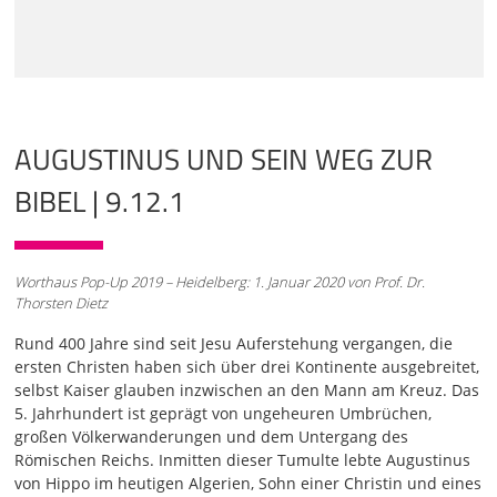
Auseinandersetzungen mit Heresien, mit Strömungen, mit
großer Unsicherheit, wird das Christentum überhaupt
überleben, aber auch ein Jahrhundert der Klärungen. Erste
Säulen entstehen, ein erster Grundriss eines Kanons, das
Bischofsamt, Glaubensbekenntnis, solche Dinge entstehen.
Das dritte Jahrhundert, eine Zeit großer Bedrückung, der
Verfolgung,
AUGUSTINUS UND SEIN WEG ZUR
01:01
BIBEL | 9.12.1
der Christenverfolgung durch Kaiser, aber auch der
intellektuellen Infragestellung, Herausforderung, Kritik und
eine Zeit der Selbstbehauptung. Wachstum trotz Krisen,
trotz Verfolgung, trotz Abfall und Scheitern, aber auch
Worthaus Pop-Up 2019 – Heidelberg: 1. Januar 2020 von Prof. Dr.
geistiges Intellektuelles wachsen. Ein annehmende
Thorsten Dietz
Herausforderung, den christlichen Glauben geistig
intellektuell zu vertreten, in diakonisch darzustellen als
Rund 400 Jahre sind seit Jesu Auferstehung vergangen, die
Glaube der Nächstenliebe und als missionarische
ersten Christen haben sich über drei Kontinente ausgebreitet,
Bewegung, die offenbar nicht aufzuhalten ist. Im vierten
selbst Kaiser glauben inzwischen an den Mann am Kreuz. Das
Jahrhundert, das große Jahrhundert der Konsolidierung,
5. Jahrhundert ist geprägt von ungeheuren Umbrüchen,
das Christentum wird zu erlaubten Religionen, schließlich
großen Völkerwanderungen und dem Untergang des
zur Reichsreligion. Das Christentum findet sich, formuliert
Römischen Reichs. Inmitten dieser Tumulte lebte Augustinus
seine grundlegenden Bekenntnisse in Nicea und
von Hippo im heutigen Algerien, Sohn einer Christin und eines