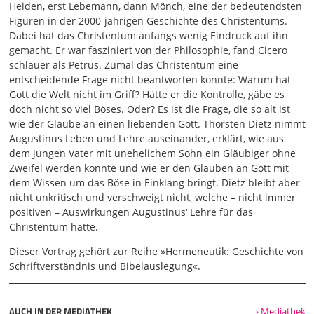
Konstantinopel. Bekannte große Kirchenväter machen
Heiden, erst Lebemann, dann Mönch, eine der bedeutendsten
erste Klärungen, was geglaubt wird, was verbindlich ist für
Figuren in der 2000-jährigen Geschichte des Christentums.
alle.
Dabei hat das Christentum anfangs wenig Eindruck auf ihn
gemacht. Er war fasziniert von der Philosophie, fand Cicero
02:00
schlauer als Petrus. Zumal das Christentum eine
Der neuthessener männliche Kanon, wie wir ihn heute
entscheidende Frage nicht beantworten konnte: Warum hat
kennen, wird quasi fixiert, mehr oder weniger. Und jetzt
Gott die Welt nicht im Griff? Hätte er die Kontrolle, gäbe es
sind wir im fünften Jahrhundert, einem Jahrhundert
doch nicht so viel Böses. Oder? Es ist die Frage, die so alt ist
ungeheurer Abbrüche, einem Jahrhundert großer
wie der Glaube an einen liebenden Gott. Thorsten Dietz nimmt
Transformation. Fünfte Jahrhundert, das Jahrhundert, wo
Augustinus Leben und Lehre auseinander, erklärt, wie aus
die großen Völkerwanderungen über das Römische Reich
dem jungen Vater mit unehelichem Sohn ein Gläubiger ohne
hineinbrechen. Um 400 herum, das Römische Reich steht
Zweifel werden konnte und wie er den Glauben an Gott mit
in Blüte. Es ist riesig, es erstreckt sich über drei Kontinente
dem Wissen um das Böse in Einklang bringt. Dietz bleibt aber
Asien, Afrika, Europa. Es ist in verschiedensten Sprachen
nicht unkritisch und verschweigt nicht, welche – nicht immer
und Kulturen angekommen. Das Christentum mit ihm.
positiven – Auswirkungen Augustinus‘ Lehre für das
Alles ist großartig, alles ist glänzend, alles ist wundervoll.
Christentum hatte.
410 nach Christus stehen die Goten in Rom verwüsten und
plündern die Stadt unter Alerich. Das hat es fast ein
Dieser Vortrag gehört zur Reihe »Hermeneutik: Geschichte von
Jahrtausend nicht gegeben. Das ist ein ungeheurer Schock,
Schriftverständnis und Bibelauslegung«.
ein Wackeln aller Fundamente. Es gibt noch Heiden, die
sagen,
AUCH IN DER MEDIATHEK
› Mediathek