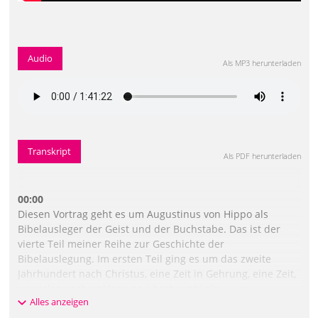
Audio
Als MP3 herunterladen
Transkript
Als PDF herunterladen
00:00
Diesen Vortrag geht es um Augustinus von Hippo als
Bibelausleger der Geist und der Buchstabe. Das ist der
vierte Teil meiner Reihe zur Geschichte der
Bibelauslegung. Im ersten Teil ging es um das zweite
Jahrhundert nach Christus, eine Zeit in Gehrung, eine Zeit,
wo vieles noch unklar war, überhaupt kein
Alles anzeigen
neutecermennlicher Kanon, nicht mal ein Begriff davon,