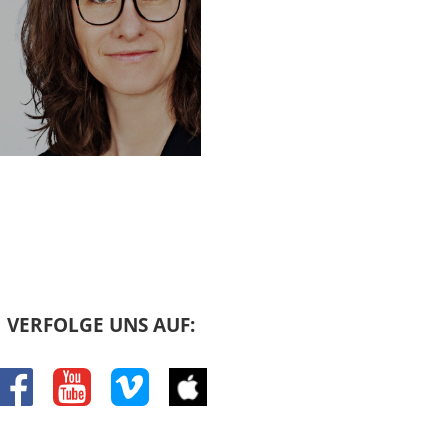
VERFOLGE UNS AUF:
facebook
youtube
vimeo
itunes