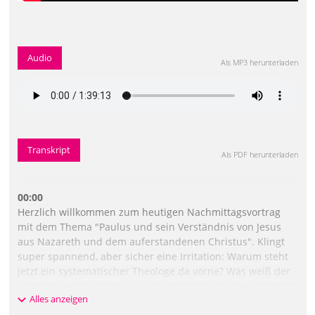
Audio
Als MP3 herunterladen
Transkript
Als PDF herunterladen
00:00
Herzlich willkommen zum heutigen Nachmittagsvortrag
mit dem Thema "Paulus und sein Verständnis von Jesus
aus Nazareth und dem auferstandenen Christus". Klingt
super spannend, aber sicher eine Irritation: Warum steht
jetzt ein systematischer Theologe da vorne? Was weiß der
über Paulus? Darf der was wissen? Ist es überhaupt legal?
Alles anzeigen
Ist das gecheckt worden oder so? Oder auch nicht? Ich