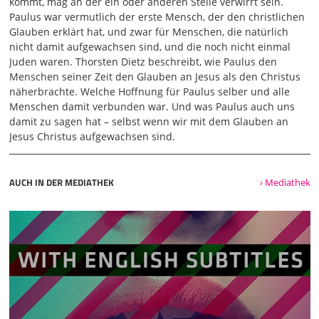
kommt, mag an der ein oder anderen Stelle verwirrt sein.
konsequent durchzieht, dann hat man so die
Paulus war vermutlich der erste Mensch, der den christlichen
Arbeitsteilung, die einen erklären
Glauben erklärt hat, und zwar für Menschen, die natürlich
02:05
nicht damit aufgewachsen sind, und die noch nicht einmal
biblische Texte. Aber man darf die nicht unbedingt fragen,
Juden waren. Thorsten Dietz beschreibt, wie Paulus den
was das heute bedeutet für den persönlichen Glauben.
Menschen seiner Zeit den Glauben an Jesus als den Christus
Also ich kenne es aus dem Theologiestudium. Man kommt
näherbrachte. Welche Hoffnung für Paulus selber und alle
so in die Exegese, man ist gespannt. Vorlesung fängt an,
Menschen damit verbunden war. Und was Paulus auch uns
Kapitel 1. In der Pause ist man bei Kapitel 1, Vers 1, Teilsatz
damit zu sagen hat – selbst wenn wir mit dem Glauben an
A. Immer noch, immer noch so. Am Anfang findet man es
Jesus Christus aufgewachsen sind.
schon auch gut, aber nach ein paar Wochen, man ist
inzwischen bei Kapitel 1, Vers 7, - beim Römerbrief ist das
normales Tempo, ehrlich gesagt - hat man die ersten
AUCH IN DER MEDIATHEK
› Mediathek
Fragen. Und irgendwann wird irgendein Studierender
nervös und meldet sich und sagt, sehr schön, sehr
interessant, ich habe echt was gelernt. Aber was bedeutet
das denn für uns? Was bedeutet das für uns, das Ganze?
Das ist immer so ein bisschen schwieriger Moment in der
Vorlesung. Es gibt dann alte Hasen und Häsinnen, die
hauen dann sofort einen raus. Es gibt aber
03:03