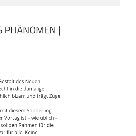
ntriert. Auch die
e. Und auch die vier
S PHÄNOMEN |
agen, ja die fünf
a auch fünf Bücher
Rede. Und auch in den
Evangelien auf Jesus
aner. Also mit diesen
istliche Glaube sich
e. Der christliche
 Gestalt des Neuen
cht in die damalige
hlich bizarr und trägt Züge
ieser Mann glaubwürdig
ist. Das heißt, der
 mit diesem Sonderling
n nicht in erster Linie
 Vortag ist – wie üblich –
eressant und kann
n soliden Rahmen für die
n Programm oder um
r für alle. Keine
edenkt, dass der