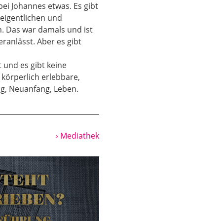
ei Johannes etwas. Es gibt
 es umso verblüffender,
 eigentlichen und
n. Das war damals und ist
ich zuerst einmal
ranlässt. Aber es gibt
es öffentlichen
andere Person, die so
 und es gibt keine
h bei diesem Mann
körperlich erlebbare,
ohannes dem Täufer
ng, Neuanfang, Leben.
elle, das ist also eine
› Mediathek
angen sind an den
Weg. Und den hat Jesus
e muss für ihn ein
elber geklärt hat.
ffällig. Wir haben gar
sevangelium eine
r Episode wissen wir