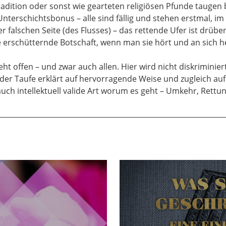
dition oder sonst wie gearteten religiösen Pfunde taugen b
uffallend stark auf Jesus Christus konzentriert ist, dann ist
terschichtsbonus – alle sind fällig und stehen erstmal, im
r falschen Seite (des Flusses) – das rettende Ufer ist drübe
ien, bevor sie sich dem öffentlichen Wirken Jesu zuwenden, s
 erschütternde Botschaft, wenn man sie hört und an sich he
enden. In allen vier Evangelien beginnt die Darstellung d
nes dem Täufer. Das ist einmalig. Neben ihm gibt es keine 
t offen – und zwar auch allen. Hier wird nicht diskriminiert
 ist auch sehr wichtig und auffallend, dass Jesus selber sic
er Taufe erklärt auf hervorragende Weise und zugleich auf 
heißt, er ging aus Galiläa zum Jordan und er ließ sich von J
uch intellektuell valide Art worum es geht – Umkehr, Rettu
200 Kilometer gewandert, weil von Galiläa bis zu dieser Taufst
iele aus Judea und aus Jerusalem zu diesem Mann hinausgeg
, die von Galiläa gekommen sind, die hatten den weitesten 
en, um sich von diesem Mann taufen zu lassen. Diese Tauf
egendes Ereignis gewesen sein, das wahrscheinlich viel ihm s
u durch Johannes den Täufer lebte Jesus offenbar ganz unau
 den größten Teil seines Lebens. Es gibt nur allein im Luka
ölfjähriger, aber nur in einem Evangelium. Aber außer diese