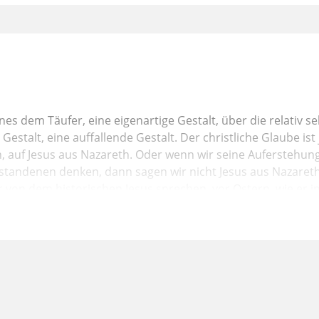
s dem Täufer, eine eigenartige Gestalt, über die relativ s
Gestalt, eine auffallende Gestalt. Der christliche Glaube ist
n, auf Jesus aus Nazareth. Oder wenn wir seine Auferstehung
standenen denken, dann sagen wir nicht Jesus aus Nazareth
r von dem historischen Jesus sprechen, vor Ostern, wie er in
echen wir von Jesus aus Nazareth. Und
us Christus. Es ist natürlich der gleiche. Jesus ist in Verg
e. Aber es ist schon wichtig, vor Ostern und nach Ostern. 
gen. Also der christliche Glaube ist sehr konzentriert auf Je
isten und wir sagen, wir glauben an Jesus Christus. Beide 