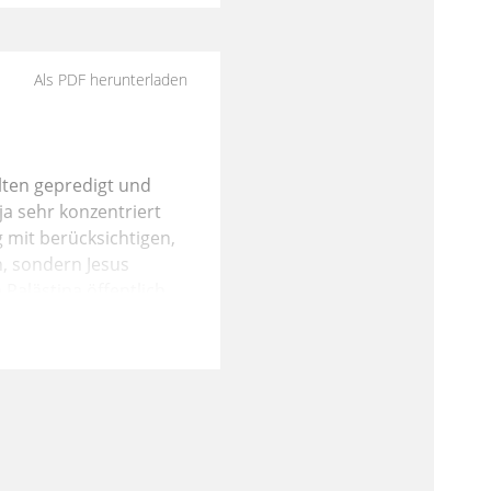
Als PDF herunterladen
elten gepredigt und
 ja sehr konzentriert
 mit berücksichtigen,
, sondern Jesus
 Palästina öffentlich
angenheit, Gegenwart
Diese Zäsur kann man
sus Christus. Wir
Sakramente, so wie es