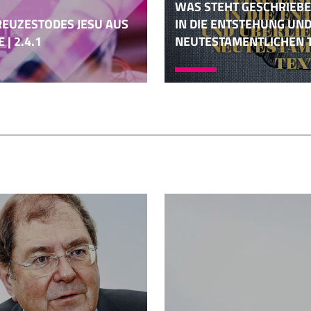
WAS STEHT GESCHRIEBE
REUZESTODES JESU AUS
IN DIE ENTSTEHUNG UN
| 2.4.1
NEUTESTAMENTLICHEN TE
d, seinem jungen, erwachsenen Alter gar nichts. Nie wieder 
 über dessen Großteil des Lebens man gar nichts weiß. Es i
Prozent seines Lebens wissen wir gar nichts. Wir wissen nur e
ten zwei, drei Jahre seines Lebens, aber alle Jahre vorher nic
ogen haben, lange Zeit ganz unauffällig zu leben, und dann 
d er an die Öffentlichkeit geschleudert und dann lebt er sehr
nd dieser
fe. Nach der Taufe durch Johannes den Täufer tritt Jesus öf
Jesus gesagt und getan hat, hat er als Getaufter gesagt und 
, als Getaufter erzählt er seine Gleichnisse, als Getaufter un
fter geht er in seine Leidensgeschichte. Alles was Jesus ge
Also, das ist schon ein wichtiger Gesichtspunkt. Dann ist au
chen, über keinen Menschen seiner Gegenwart, aber auch 