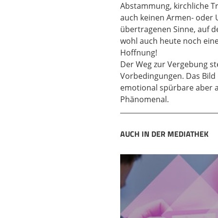
Abstammung, kirchliche Tra
christliche Glaube so a
auch keinen Armen- oder Un
04:03
übertragenen Sinne, auf de
dass alle vier Evangel
wohl auch heute noch eine
einem anderen Mann zuw
Hoffnung!
Wirkens Jesu mit Johan
Der Weg zur Vergebung steh
eine Rolle spielt. Dann
Vorbedingungen. Das Bild d
taufen lassen hat. Es 
emotional spürbare aber a
taufen. Da ist er über 
Phänomenal.
lange Wanderung.
05:02
AUCH IN DER MEDIATHEK
Es heißt auch, dass v
Jordan. Aber die Leute
unter die Füße genomm
sehr wichtiges, grundl
Denn vor der Taufe Jes
keine Nachrichten über
einzige Episode als Zw