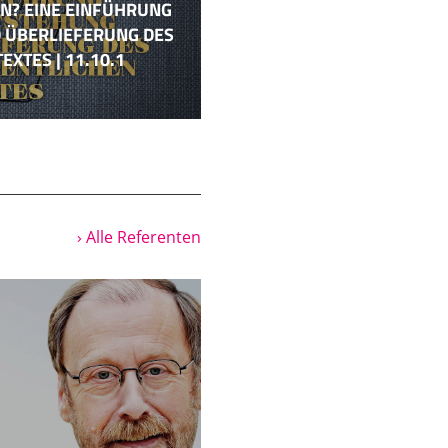
N? EINE EINFÜHRUNG
D ÜBERLIEFERUNG DES
XTES | 11.10.1
hat ein Mensch eine
st auch mal wichtig
twas, relativ gut,
ht. Also, das
auf einmal tritt er an
 intensiv in seinem
› Alle Referenten
fentlich auf. Also, man
getan. Als Getaufter
terhält er sich mit den
sagt und getan hat, ist
ch noch wichtig, Jesus
über keinen Menschen