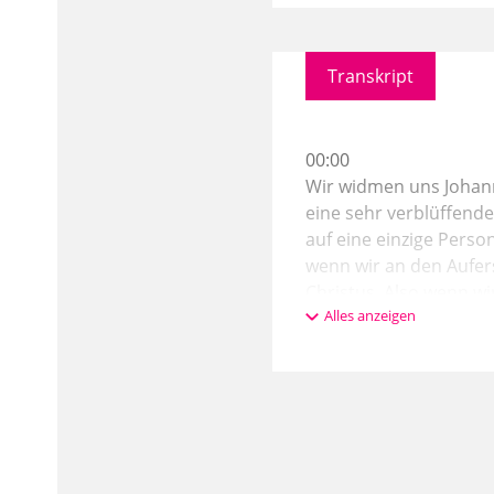
Transkript
00:00
Wir widmen uns Johanne
eine sehr verblüffende 
auf eine einzige Perso
wenn wir an den Aufer
Christus. Also wenn wi
Alles anzeigen
gewirkt hat, dann spr
01:08
ab Ostern sagen wir Jes
und Zukunft der gleich
nicht einfach übersprin
nennen uns ja auch Chr