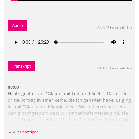
Audio
Als MP3 herunterladen
Transkript
Als PDF herunterladen
00:00
Heute geht es um "Glaube mit Leib und Seele". Das ist der
dritte Vortrag in einer Reihe, die ich gehalten habe. Es ging
los mit "Glaube und Sinnlichkeit". Wir haben dem so ein
wenig nachgespürt, dass wir sinnenhafte Wesen sind, die
durch Sehen und Hören, Riechen, Schmecken, Spüren und
weitere Sinne vielfältig vernetzt sind mit dieser Welt, der
Alles anzeigen
Natur, miteinander, und auch in uns verschachtelt sind,