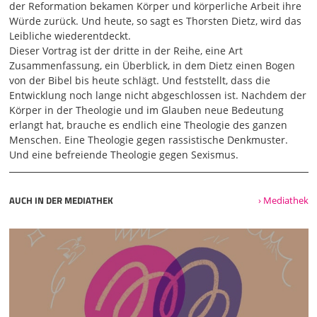
großen Bogen spannen von der Bibel bis heute. Irgendwie
der Reformation bekamen Körper und körperliche Arbeit ihre
kommt man durch. Welche Stellung hatte der Körper, der
Würde zurück. Und heute, so sagt es Thorsten Dietz, wird das
Leib, innerhalb des theologischen Nachdenkens? Ich
Leibliche wiederentdeckt.
möchte heutige Impulse vorstellen, und wirklich auch im
Dieser Vortrag ist der dritte in der Reihe, eine Art
Sinne von vorstellen, da kann man noch sehr viel mehr zu
Zusammenfassung, ein Überblick, in dem Dietz einen Bogen
sagen. Da lohnt es sich noch richtig einzusteigen, aber im
von der Bibel bis heute schlägt. Und feststellt, dass die
Sinne eines Gesamtüberblicks möchte ich das mal so
Entwicklung noch lange nicht abgeschlossen ist. Nachdem der
machen. Die grundlegende These zieht sich ja durch diese
Körper in der Theologie und im Glauben neue Bedeutung
Worthausveranstaltung insgesamt: Wir haben nicht nur so
erlangt hat, brauche es endlich eine Theologie des ganzen
ein Ding, genannt Körper, der sich irgendwie festgeklemmt
Menschen. Eine Theologie gegen rassistische Denkmuster.
hat an unserem wirklichen Menschsein, was seelisch-
Und eine befreiende Theologie gegen Sexismus.
geistig ist. Nein, wir
03:03
AUCH IN DER MEDIATHEK
› Mediathek
sind körperliche Wesen, leibhafte Wesen. Wir sind
verkörpertes Selbst. All diese Trennungsideologien, die es
im Lauf der Geschichte immer wieder mal gab und auch in
Theologien, werden unserer Wirklichkeit nicht gerecht. Wir
leben in einer Zeit, die das zunehmend entdeckt. Das ist
jetzt nicht ganz neu. Ich werde gleich die Geschichte
erzählen, wie es zu dieser Wiederentdeckung des Körpers
und des Leibes im großen Stile kommt. Aber es ist jetzt