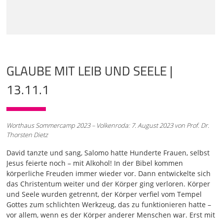
mit Geist, mit Leib, mit Seele, mit Nerven und allen Sinnen.
Zweites Thema war "Glaube und Gefühl". Wir haben uns
da einen Ansatz angeschaut, wie wesentlich
01:02
Gefühle für das Menschsein sind. Nicht nur als etwas
Sekundäres, etwas Minderwertiges, etwas Primitives,
GLAUBE MIT LEIB UND SEELE |
sondern als der Raum, in dem Ergriffenheit stattfindet,
Verbundenheit, in dem wir auch ja sehr geistig, sehr tief
13.11.1
erfahren, erleben. Gefühle, die nicht im Gegensatz stehen
zum Denken oder zum Wollen, sondern vielfältig damit
verschachtelt und verwoben sind und eine unverzichtbare
Bedeutung für das haben, was Glaube ausmacht. Glaube
Worthaus Sommercamp 2023 – Volkenroda: 7. August 2023 von Prof. Dr.
als Vertrauen, Glaube in Verbundenheit mit Lieben und
Thorsten Dietz
Hoffen ist gar nicht denkbar, gar nicht vorstellbar ohne
Gefühlssphären der Freude, der Dankbarkeit, des Liebens
David tanzte und sang, Salomo hatte Hunderte Frauen, selbst
und so weiter. Heute geht es um eine Art
Jesus feierte noch – mit Alkohol! In der Bibel kommen
Zusammenfassung: Glaube mit Leib und Seele. Und ich
körperliche Freuden immer wieder vor. Dann entwickelte sich
möchte das aber als Zusammenfassung in
das Christentum weiter und der Körper ging verloren. Körper
und Seele wurden getrennt, der Körper verfiel vom Tempel
02:10
Gottes zum schlichten Werkzeug, das zu funktionieren hatte –
Form eines Überblicks euch vorstellen. Ich möchte einen
vor allem, wenn es der Körper anderer Menschen war. Erst mit