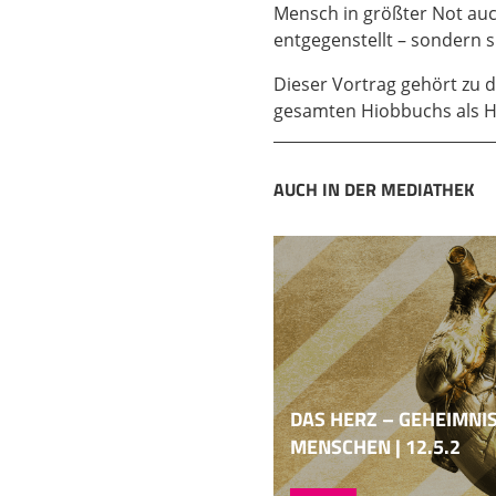
das ein sehr wichtiger
Mensch in größter Not auc
die für das Alte Testam
entgegenstellt – sondern 
große Sprachfamilie, 
Dieser Vortrag gehört zu d
Aramäische, das spielt
gesamten Hiobbuchs als Hio
relativ stark verwandt
Ugaritische, das Kana
nordwestsemitischen S
AUCH IN DER MEDIATHEK
hat da aber eine
05:06
einzigartige Bedeutun
aramäischer Sätze datie
zum ersten Mal diese S
entwickelt diese Spra
zur Verkehrssprache. D
Sprachen. Solche große
DAS HERZ – GEHEIMNI
heißt eine Sprache, di
MENSCHEN | 12.5.2
06:04