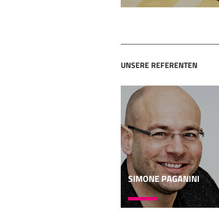
die Behörden, die Kanz
wurde das Aramäische s
auch im neubabylonisc
die Perser den deport
eine persische Provinz.
den Ton angab, war das
UNSERE REFERENTEN
Schwarzen Meer bis na
07:07
Sprachen gesprochen. 
Reichsaramäisch ist e
Persischen Weltreich. 
ins 3. Jahrhundert ni
Aramäismen kommen auf
zum Beispiel ein Amer
Wort Team vor, dann k
SIMONE PAGANINI
08:04
Da gibt es das Wort Te
es im 19. Jahrhundert