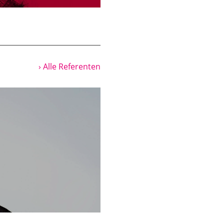
errschten. Und so
ssyrischen Reich, dann
hrhundert erlaubten ja
d die Provinz Juda war
 5., 4., 3. Jahrhundert
fluss von Indien, vom
› Alle Referenten
nannt. Und das
leisprache im gesamten
m 6. ins 5., ins 4.,
r zu. Immer mehr
n, das Wort Team ist
wird und da kommt das
rt stammen.
Cola oder so, das gibt
ter des Textes