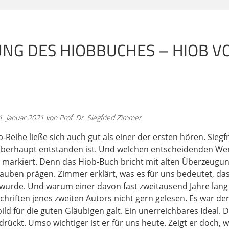
rden ist, Jerusalem zerstört worden ist, die davidische Kön
ylonische Exil dauerte von 587 bis
UNG DES HIOBBUCHES – HIOB 
u 50 Jahre. In der alttestamentlichen Wissenschaft ist es ei
en beachten: Ist der Text vorexilisch entstanden, ist der Tex
n im Exil, durch die Zerstörung Jerusalems und dann die a
hicht der Eliten nach Babylon, ist da ein enormer theologis
lems haben jüdische Theologen viele Konsequenzen gezog
sten Mal vom Judentum sprechen. Vor dem
 Januar 2021 von Prof. Dr. Siegfried Zimmer
-Reihe ließe sich auch gut als einer der ersten hören. Siegf
 Israel sprechen, aber noch nicht vom Judentum. Zum Beispi
berhaupt entstanden ist. Und welchen entscheidenden Wen
aupt nicht. Es gibt keine Synagogen und das Judentum hängt
markiert. Denn das Hiob-Buch bricht mit alten Überzeugun
. Aber nach dem Exil entstehen allmählich die ersten Syna
auben prägen. Zimmer erklärt, was es für uns bedeutet, das
hr wichtigen Punkt. Das Buch Hiob ist nachexilisch. Jetzt mö
wurde. Und warum einer davon fast zweitausend Jahre lang i
bisschen näher eingehen. Der erste Grund ist, dass das H
chriften jenes zweiten Autors nicht gern gelesen. Es war d
amäisch geprägt ist. Es gibt viele Aramäismen im Buch Hiob.
bild für die guten Gläubigen galt. Ein unerreichbares Ideal.
rückt. Umso wichtiger ist er für uns heute. Zeigt er doch, 