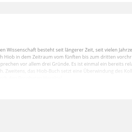
en Wissenschaft besteht seit längerer Zeit, seit vielen Jahr
h Hiob in dem Zeitraum vom fünften bis zum dritten vorchr
sprechen vor allem drei Gründe. Es ist einmal ein bereits rel
ch. Zweitens, das Hiob-Buch setzt eine Überwindung des Kol
rch den Propheten Hesekiel
as heißt, das Buch Hiob setzt die Botschaft des Propheten 
t vor allem wirkte. Und der dritte Grund ist die Satansvors
 belegt in nachexilischer Zeit. Also wenn das Buch Hiob im Ze
tstanden ist, ist damit vor allem ausgesagt, dass es in der 
standen ist. Das babylonische Exil, in dem auch der Staat Ju