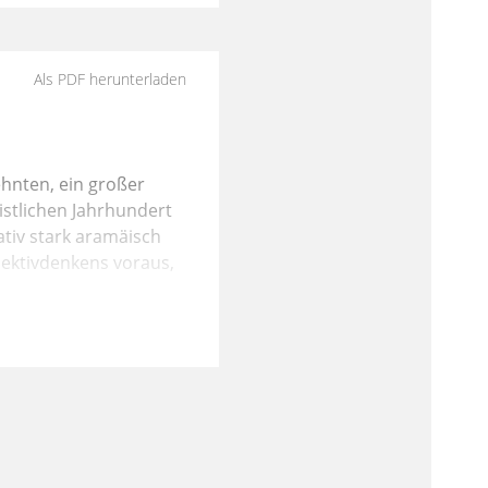
Als PDF herunterladen
zehnten, ein großer
istlichen Jahrhundert
ativ stark aramäisch
lektivdenkens voraus,
Hesekiel voraus, der
tellung, auch der
itraum vom fünften bis
Zeit nach dem
da zerstört worden ist,