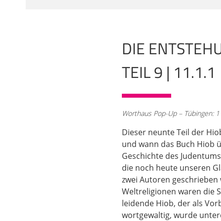
der Tempel zerstört wo
worden ist, dieses bab
02:06
DIE ENTSTEH
538, also ziemlich gena
Man muss in vielen Ding
TEIL 9 | 11.1.1
Text nachexilisch? Den
Deportation der Obersc
dem Untergang Jerusa
nach dem Exil zum er
Worthaus Pop-Up – Tübingen: 11.
03:03
Dieser neunte Teil der Hiob
Exil kann man nur von
und wann das Buch Hiob ü
es vor dem Exil überh
Geschichte des Judentums 
der Synagoge zusammen
die noch heute unseren Gl
berühren hier einen se
zwei Autoren geschrieben 
genannten Gründe ein 
Weltreligionen waren die S
schon relativ stark ar
leidende Hiob, der als Vor
04:00
wortgewaltig, wurde unterd