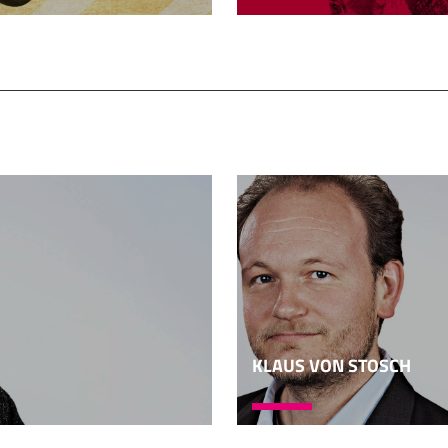
leisprache, die also zumindest die Leitungsorgane alle beh
o Schritt für Schritt zu einer Art Verkehrssprache im neua
hen Reich und dann vor allem im Persischen Reich. Im 6. Ja
ierten Juden 538, wieder zurückzukehren nach Jerusalem, un
 Dieses Persische Reich, das so ab dem 6., vor allem dann im
 erste Weltreich überhaupt in der Geschichte. Es hatte Ein
ch Nordafrika. Da wurden ja viele
Und jetzt wurde das Aramäische das "Reichsaramäisch" ge
ben die Diplomatensprache, die Verkehrssprache, die Kanz
Und dieser Einfluss nimmt immer mehr zu. Man kann sagen, vo
mmt der aramäische Einfluss auf das Hebräische immer meh
. Also sagen wir mal, heute haben wir viele Amerikanisme
ikanismus. Wenn mal ein deutscher Text später gefunden 
ann man sagen, das kann nicht aus dem 19., 18. Jahrhunde
KLAUS VON STOSCH
am als Lehnwort, als Amerikanismus, noch nicht. Oder Coca-
 nicht. Und so kann man an den Aramäismen sehr gut das Al