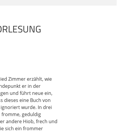
igsdynastie zerstört
VORLESUNG
ne sehr wichtige Zäsur.
t exilisch oder ist der
nschließende
cher Einschnitt. Aus
en. Man kann auch
ried Zimmer erzählt, wie
el die Synagoge gibt
depunkt er in der
 auf das Engste mit
gen und führt neue ein,
gogen. Also wir
s dieses eine Buch von
chte ich auf diese drei
gnoriert wurde. In drei
ebräisch im Buch Hiob
er fromme, geduldig
 Warum ist
 Der andere Hiob, frech und
wie sich ein frommer