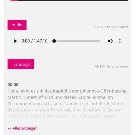
Audio
Als MP3 herunterladen
Transkript
Als PDF herunterladen
00:00
Heute geht es um das Kapitel 5 der Johannes-Offenbarung.
Martin Hünerhoff wird uns dieses Kapitel einmal im
Zusammenhang vortragen. "Und ich sah auf der Rechten
dessen, der auf dem Thron saß, eine Schriftrolle. Sie war
innen und außen beschrieben und mit sieben Siegeln
verschlossen. Und ich sah einen starken Engel, der sprach
Alles anzeigen
mit dröhnender Stimme: Wer ist würdig, die Schriftrolle zu