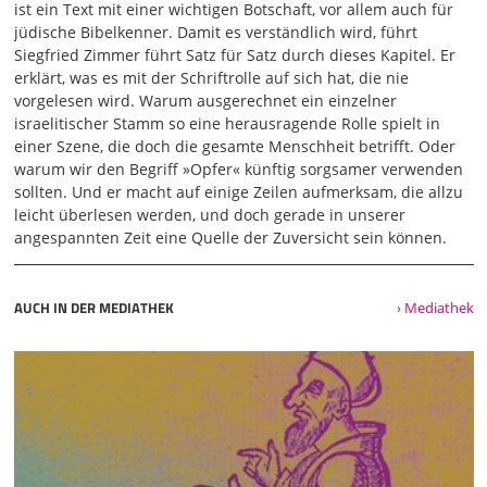
goldene Schalen voller Räucherwerk. Das sind die Gebete
ist ein Text mit einer wichtigen Botschaft, vor allem auch für
der Heiligen. Und sie sangen ein neues Lied und sagten:
jüdische Bibelkenner. Damit es verständlich wird, führt
Du bist würdig, die Schriftrolle zu empfangen und ihre
Siegfried Zimmer führt Satz für Satz durch dieses Kapitel. Er
Siegel zu öffnen, denn du bist geschlachtet worden und
erklärt, was es mit der Schriftrolle auf sich hat, die nie
hast durch dein Blut Menschen für Gott erkauft aus jedem
vorgelesen wird. Warum ausgerechnet ein einzelner
Stamm und jeder Sprache und jedem Volk und jeder
israelitischer Stamm so eine herausragende Rolle spielt in
Nation und hast sie für unseren Gott zu Priestern in einem
einer Szene, die doch die gesamte Menschheit betrifft. Oder
Königreich gemacht, und sie werden über die Erde
warum wir den Begriff »Opfer« künftig sorgsamer verwenden
herrschen. Und ich sah und ich hörte die
sollten. Und er macht auf einige Zeilen aufmerksam, die allzu
leicht überlesen werden, und doch gerade in unserer
03:03
angespannten Zeit eine Quelle der Zuversicht sein können.
Stimme vieler Engel rings um den Thron herum und um
die lebendigen Wesen und um die Ältesten. Und ihre Zahl
war Zehntausende mal Zehntausende und Tausende mal
AUCH IN DER MEDIATHEK
› Mediathek
Tausende. Sie sprachen mit lauter Stimme: Würdig ist das
Lamm, das geschlachtet worden ist, zu nehmen die Macht
und Reichtum und Weisheit und Stärke und Ehre und
Herrlichkeit und Lobpreis. Und jedes Geschöpf, das im
Himmel und auf der Erde und unter der Erde und auf dem
Meer ist, und alles, was in ihm ist, hörte ich sagen: Dem,
der auf dem Thron sitzt, und dem Lamm den Lobpreis und
die Ehre und die Herrlichkeit und die Macht von Ewigkeit