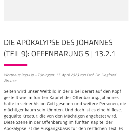
öffnen und ihre Siegel zu lösen? Und niemand im Himmel,
niemand auf der
01:03
Erde und niemand unter der Erde konnte die Schriftrolle
öffnen und ihren Inhalt lesen. Und ich weinte sehr, weil
niemand für würdig befunden wurde, die Schriftrolle zu
DIE APOKALYPSE DES JOHANNES
öffnen und ihren Inhalt zu lesen. Und einer der Ältesten
sprach zu mir: Weine nicht, siehe, es hat gesiegt der Löwe
(TEIL 9): OFFENBARUNG 5 | 13.2.1
aus dem Stamm Juda, der Spross Davids, um die
Schriftrolle und ihre sieben Siegel zu öffnen. Und ich sah
in der Mitte des Thrones und der vier Lebewesen und in
der Mitte der Ältesten ein Lamm stehen, wie geschlachtet.
Worthaus Pop-Up – Tübingen: 17. April 2023 von Prof. Dr. Siegfried
Es hatte sieben Hörner und sieben Augen. Das sind die
Zimmer
sieben Geister Gottes, ausgesandt über die ganze Erde.
Und es kam und hat empfangen aus der Rechten dessen,
Selten wird unser Weltbild in der Bibel derart auf den Kopf
der auf
gestellt wie im fünften Kapitel der Offenbarung. Johannes
hatte in seiner Vision Gott gesehen und weitere Personen, die
02:09
mächtiger kaum sein könnten. Und doch ist es eine hilflose,
dem Thron saß, die Schriftrolle. Und als es die Schriftrolle
gequälte Kreatur, die von den Mächtigen angebetet wird.
empfing, fielen die vier Lebewesen und die vierundzwanzig
Diese Szene in der Offenbarung im fünften Kapitel der
Ältesten nieder vor dem Lamm. Jeder hatte eine Harfe und
Apokalypse ist die Ausgangsbasis für den restlichen Text. Es