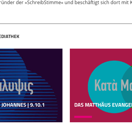
gründer der »SchreibStimme« und beschäftigt sich dort mi
EDIATHEK
JOHANNES | 9.10.1
DAS MATTHÄUS EVANGELI