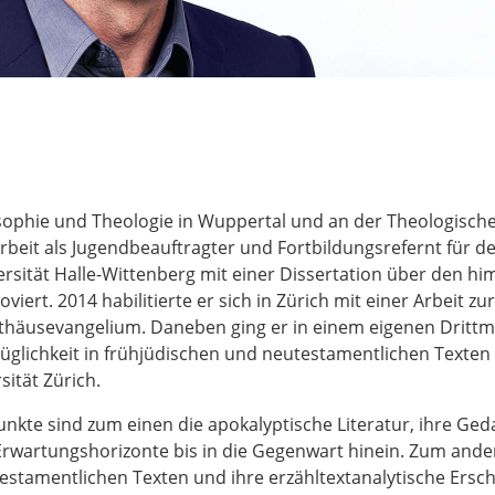
osophie und Theologie in Wuppertal und an der Theologisch
rbeit als Jugendbeauftragter und Fortbildungsrefernt für 
rsität Halle-Wittenberg mit einer Dissertation über den hi
ert. 2014 habilitierte er sich in Zürich mit einer Arbeit z
äusevangelium. Daneben ging er in einem eigenen Drittmit
züglichkeit in frühjüdischen und neutestamentlichen Texten n
sität Zürich.
nkte sind zum einen die apokalyptische Literatur, ihre Ge
n Erwartungshorizonte bis in die Gegenwart hinein. Zum and
utestamentlichen Texten und ihre erzähltextanalytische Ers