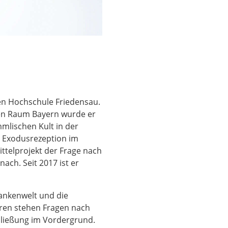
en Hochschule Friedensau.
den Raum Bayern wurde er
mmlischen Kult in der
ur Exodusrezeption im
telprojekt der Frage nach
ach. Seit 2017 ist er
dankenwelt und die
eren stehen Fragen nach
chließung im Vordergrund.