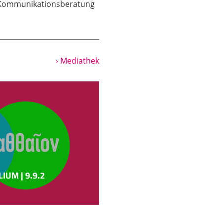
t Kommunikationsberatung
› Mediathek
UM | 9.9.2