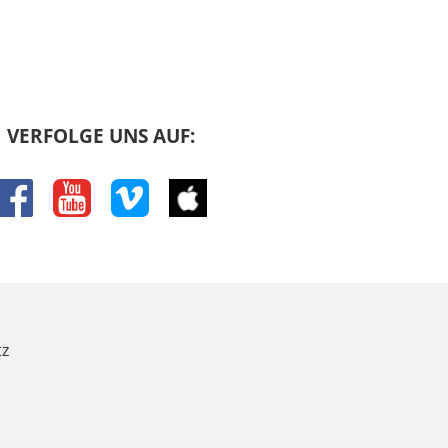
VERFOLGE UNS AUF:
facebook
youtube
vimeo
itunes
z