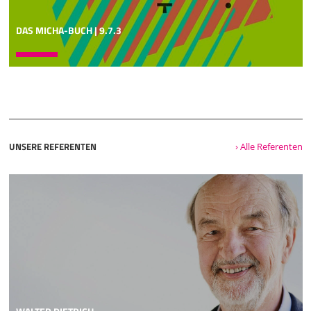
Handelsrouten nach Rom gelangt. Der Glaube ist damit ein
globales Phänomen. Uns braucht hier nicht zu
DAS MICHA-BUCH | 9.7.3
interessieren, dass Paulus hier im Sinne einer "Captatio
Benevolentiae" etwas dick aufträgt, also ein bisschen
schmeichelt. Interessanter ist, das und wie er hier den
Glauben ins Spiel bringt. Paulus wäre wohl verblüfft, wenn
er uns heute vom Glauben sprechen hörte. In unserer
religiös-kirchlichen
05:05
UNSERE REFERENTEN
› Alle Referenten
Sprache haben wir das Wort "Glaube" immer voller
geladen, bis das Wort "Glaube" schließlich identisch wurde
mit Christentum, ja mit Religion überhaupt. Wir sprechen
sogar von "jüdischem Glauben", von "muslimischem
Glauben", von "buddhistischem Glauben". Das entspricht
nicht unbedingt dem Selbstverständnis dieser Religionen.
In unserer Alltagssprache hat Platos Glaubensverständnis
das des Paulus verschluckt. Glaube, "pistis" auf Griechisch,
ist für Plato eine bestimmte und zwar eine minderwertige
Form der Erkenntnis. Ich glaube, dass morgen die Sonne
scheint, so ein Beispiel platonischer Verwendungsweise.