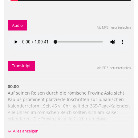
Audio
Als MP3 herunterladen
Transkript
Als PDF herunterladen
00:00
Auf seinen Reisen durch die römische Provinz Asia sieht
Paulus prominent platzierte Inschriften zur julianischen
Kalenderreform. Seit 45 v. Chr. galt der 365-Tage-Kalender.
Alle Uhren im römischen Reich sollten sich am Kaiser
orientieren. Die Provinz Asia ließ sich nun etwas
Besonderes einfallen, um Rom und dem Kaiser zu
Alles anzeigen
schmeicheln. Mit dem Geburtstag des göttlichen Kaisers