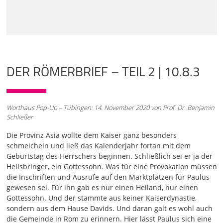
Augustus am 23. September soll das Jahr beginnen. Stolz
und staatstragend wird die Reform auf den Marktplätzen
in allen bedeutenden Städten der Provinz veröffentlicht.
01:00
Ich zitiere aus einer Inschrift aus Priene. "Dieser Tag, der
Geburtstag des Kaisers, hat der Welt ein anderes Gesicht
DER RÖMERBRIEF – TEIL 2 | 10.8.3
gegeben. Sie wäre dem Untergang verfallen, wenn nicht in
dem heute Geborenen für alle Menschen ein
gemeinsames Heil aufgestrahlt wäre. Nun endlich ist die
Zeit vorbei, da man bereuen müsste, geboren zu sein. Wer
Worthaus Pop-Up – Tübingen: 14. November 2020 von Prof. Dr. Benjamin
richtig urteilt, wird in diesem Geburtstag den Anfang des
Schließer
Lebens und der Lebenskräfte für sich erkennen. Es ist
unmöglich, in gebührender Weise für so große Wohltaten
Die Provinz Asia wollte dem Kaiser ganz besonders
zu danken, die dieser Tag uns gebracht hat. Die
schmeicheln und ließ das Kalenderjahr fortan mit dem
Vorsehung, die über allem Leben waltet, hat diesen Mann
Geburtstag des Herrschers beginnen. Schließlich sei er ja der
zum Heil der Menschen mit solchen Gaben erfüllt, dass er
Heilsbringer, ein Gottessohn. Was für eine Provokation müssen
uns und den kommenden Geschlechtern als Retter
die Inschriften und Ausrufe auf den Marktplätzen für Paulus
gesandt ist." Der Geburtstag des Gottes aber war für die
gewesen sei. Für ihn gab es nur einen Heiland, nur einen
Welt Anfang der von ihm
Gottessohn. Und der stammte aus keiner Kaiserdynastie,
sondern aus dem Hause Davids. Und daran galt es wohl auch
02:00
die Gemeinde in Rom zu erinnern. Hier lässt Paulus sich eine