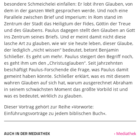
ausgehenden guten Botschaften, nämlich Evangelien. Die
besondere Schmeichelei einfallen: Er lobt ihren Glauben, von
Geistideologie stand Paulus vor Augen, wenn er mit den
dem in der ganzen Welt gesprochen werde. Und noch eine
Menschen ins Gespräch kommt, wenn er predigt, wenn er
Parallele zwischen Brief und Imperium: In Rom stand im
seine Briefe schreibt. Der Geburtstag des Gottessohns
Zentrum der Stadt das Heiligtum der Fides, Göttin der Treue
verändert die Welt. Er ist der Ausgangspunkt aller guten
und des Glaubens. Paulus dagegen stellt den Glauben an Gott
Nachrichten, also aller Evangelien. Er erinnert an das Heil,
ins Zentrum seines Briefs. Und er meint damit nicht diese
das der Weltenretter verkörpert. Natürlich waren solche
lasche Art zu glauben, wie wir sie heute leben, dieser Glaube,
Ideen für ihn mehr als ein attraktiver Anknüpfungspunkt.
der lediglich „nicht wissen“ bedeutet, betont Benjamin
Sie waren zugleich eine krasse Provokation für ihn als
Schließer. Es geht um mehr. Paulus steigert den Begriff noch,
Juden. Ihm, der große Teile der griechischen Bibel
es geht ihm um den „Christusglauben“. Seit Jahrzehnten
auswendig kennt und der sich gerade mit prophetischen
beschäftigt Paulus-Forschende die Frage, was Paulus damit
Traditionen identifiziert: Für ihn ergibt sich wie von selbst
gemeint haben könnte. Schließer erklärt, was es mit diesem
eine Verbindung zu Sätzen aus Jesaja: "Wie lieblich klingen
wahren Glauben auf sich hat, warum ausgerechnet Abraham
die Schritte des Freudenboten" - also des Evangelisten -
in seinem schwächsten Moment das größte Vorbild ist und
"auf den Bergen, der Frieden verkündet, der
was es bedeutet, wirklich zu glauben.
03:01
Dieser Vortrag gehört zur Reihe »Vorworte:
gute Botschaft bringt, der Rettung verkündet, der zu Zion
Einführungsvorträge zu jedem biblischen Buch«.
spricht, dein Gott ist König geworden", Jesaja 52 Vers 7.
Paulus schafft daraus seine eigene Provokation. Er, Paulus,
ist der Gesandte, der Apostel, der die frohe Botschaft
AUCH IN DER MEDIATHEK
› Mediathek
verkündet. Inhalt des Evangeliums ist der Sohn Gottes,