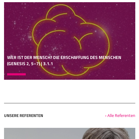
Bethlehem geboren wird. Dann blättern Sie ein paar Seiten
weiter, sind Sie bei Matthäus. Und da steht das dann auch.
In der hebräischen Bibel ist das anders. Da stehen die
Propheten in der Mitte. Da steht am Anfang die Tora, die
grundlegende Weisung Gottes für Israel, die
Schöpfungsgeschichte und die Gesetzgebung vom Sinai,
die zehn Gebote und alle anderen Gebote, der
Versöhnungstag, bis Deuteronomium, 5. Mose, 34. Dann
kommt der zweite Kanonteil, der heißt "Propheten" und
WER IST DER MENSCH? DIE ERSCHAFFUNG DES MENSCHEN
fängt überraschenderweise mit einem Buch an,
(GENESIS 2, 5–7) | 3.1.1
04:05
das bei uns bei den Geschichtsbüchern steht, nämlich mit
dem Josua-Buch. Es wird zunächst die Geschichte Israels
erzählt, von der Landnahme, über das Leben im Land, im
Richterbuch, über die Entstehung des Königtums, des
Königtums Sauls und dann des Königtums Davids, und
dann die Geschichte des Königtums von Salomo bis zum
UNSERE REFERENTEN
› Alle Referenten
Ende. Ein wichtiger Punkt, der uns auch bei der Deutung
des Micha-Buches begegnen wird, ist dies, dass nach dem
Tod des Königs Salomo das bis dahin einheitliche Reich in
zwei Staaten zerfiel. Die Menschen aus dem Norden