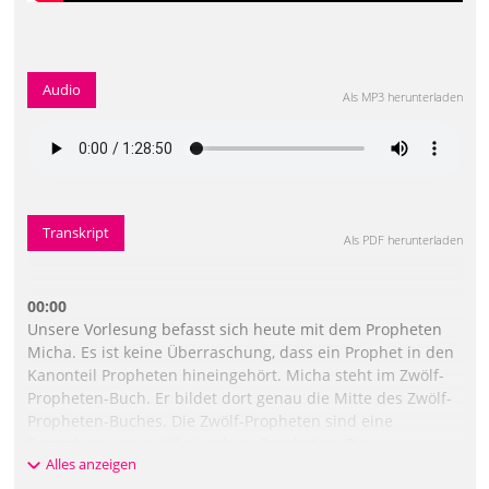
Audio
Als MP3 herunterladen
Transkript
Als PDF herunterladen
00:00
Unsere Vorlesung befasst sich heute mit dem Propheten
Micha. Es ist keine Überraschung, dass ein Prophet in den
Kanonteil Propheten hineingehört. Micha steht im Zwölf-
Propheten-Buch. Er bildet dort genau die Mitte des Zwölf-
Propheten-Buches. Die Zwölf-Propheten sind eine
Sammlung von zwölf einzelnen Propheten. Die
Alles anzeigen
hebräischen Überlieferer haben die Angewohnheit, am