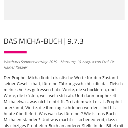
Ende unter den Text zu schreiben, wieviel Verse ihr Text
hat, wie das erste Wort heißt, wie das letzte Wort heißt und
wo genau die Mitte ist.
01:04
Jeder, der diese Handschrift dann wieder abschreibt, kann
nachprüfen, ob er etwa einen Vers vergessen hat. Wenn es
DAS MICHA-BUCH | 9.7.3
nämlich nicht stimmt bei ihm, dann muss er nochmal
schauen, wo das ist. Beim Zwölf-Propheten-Buch haben sie
das auch gemacht und haben festgestellt, die Mitte des
Zwölf-Propheten-Buches ist Micha, Kapitel 3, Vers 12. Ich
Worthaus Sommervorträge 2019 – Marburg: 10. August von Prof. Dr.
sage das vorweg als Appetithäppchen aus der Küche.
Rainer Kessler
Micha 3, Vers 12 wird uns noch sehr begleiten durch den
ganzen Text. Es ist ein wirklich zentraler Text, und er steht
Der Prophet Micha findet drastische Worte für den Zustand
genau in der Mitte des Zwölf-Propheten-Buches. Die zwölf
seiner Gesellschaft, für eine Führungsschicht, »die das Fleisch
Propheten heißen nach christlicher Überlieferung auch die
meines Volkes gefressen hat«. Worte, die schockieren, und
"kleinen Propheten", nicht wegen ihrer Bedeutung,
Worte, die trösten, wechseln sich ab. Und dann prophezeit
sondern wegen ihres Umfanges. Die zwölf Schriften
Micha etwas, was nicht eintrifft. Trotzdem wird er als Prophet
passten sehr gut auf eine große Schriftrolle. Und diese
anerkannt, Worte, die ihm zugeschrieben werden, sind bis
Schriftrolle ist dann in etwa so groß
heute überliefert. Was war das für einer? Wie ist das Buch
Micha entstanden? Und was macht es so bedeutend, dass es
02:02
als einziges Propheten-Buch an anderer Stelle in der Bibel mit