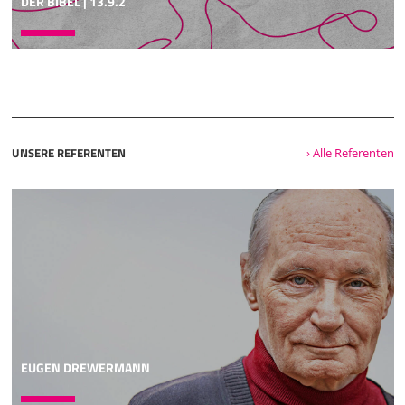
DER BIBEL | 13.9.2
verlassen und von ihm weggehen. Denn sie sind
05:04
alle Ehebrecher, eine Rotte von Treulosen. Sie machen ihre
Zunge zu einem gespannten Bogen; Lüge, nicht
Wahrhaftigkeit herrscht im Land. Ja, sie schreiten von
Verbrechen zu Verbrechen, mich aber kennen sie nicht -
Spruch Jahwes. Nehmt euch in Acht vor eurem Nächsten,
UNSERE REFERENTEN
› Alle Referenten
keiner traue seine Bruder! Denn jeder Bruder betrügt und
jeder Nächste verleumdet. Ein jeder täuscht seinen
Nächsten, die Wahrheit reden sie nicht. Sie haben ihre
Zunge gelehrt, Lügen zu reden, sie handeln verkehrt, zur
Umkehr sind sie zu träge. Überall Unterdrückung, nichts
als Betrug! Sie weigern sich, mich zu kennen - Spruch
Jahwes. Darum - so spricht Jahwe der Herscharen: Siehe,
ich werde sie schmelzen und prüfen; denn wie sollte ich
sonst verfahren mit der Tochter, meinem Volk? Ein
tödlicher Pfeil ist ihre Zunge, Betrug redet sie. Mit seinem
Mund sagt
EUGEN DREWERMANN
06:06
man Friede zum Nächsten, doch mit seinem Innern legt