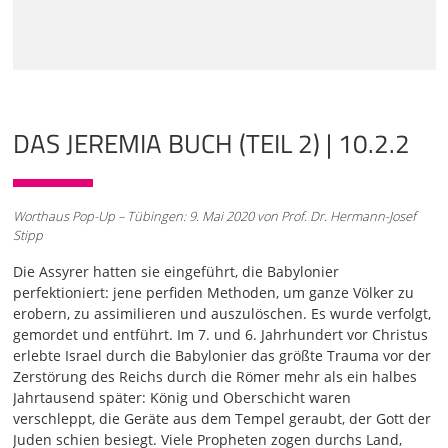
Verse: "Zieht durch Jerusalems Straßen, schaut genau hin
und forscht nach, sucht auf seinen Plätzen, ob ihr
irgendeinen findet, ob einer da ist, der Recht übt und auf
Treue bedacht ist: Dann will ich der Stadt vergeben -
Spruch Jahwes. Doch selbst wenn sie sagen: So wahr Jahwe
lebt",
DAS JEREMIA BUCH (TEIL 2) | 10.2.2
01:03
das heißt, wenn sie schwören, "dann schwören sie
dennoch einen Meineid. Jahwe, sind deine Augen nicht auf
Treue gerichtet? Du hast sie geschlagen, aber es tut ihnen
Worthaus Pop-Up – Tübingen: 9. Mai 2020 von Prof. Dr. Hermann-Josef
nicht weh; du hast sie vernichtet, aber sie haben sich
Stipp
geweigert, Züchtigung anzunehmen. Sie haben ihre Stirn
härter gemacht als Stein. Sie haben sich geweigert,
Die Assyrer hatten sie eingeführt, die Babylonier
umzukehren. Ich aber dachte: Nur die geringen Leute, nur
perfektioniert: jene perfiden Methoden, um ganze Völker zu
die handeln töricht, weil sie den Weg Jahwes halt nicht
erobern, zu assimilieren und auszulöschen. Es wurde verfolgt,
kennen, das Recht ihres Gottes. Ich will doch lieber zu den
gemordet und entführt. Im 7. und 6. Jahrhundert vor Christus
Großen gehen und zu ihnen reden; denn die kennen ja
erlebte Israel durch die Babylonier das größte Trauma vor der
den Weg Jahwes, das Recht ihres Gottes. Doch sie haben
Zerstörung des Reichs durch die Römer mehr als ein halbes
gemeinsam das Joch zerbrochen, die Stricke zerrissen.
Jahrtausend später: König und Oberschicht waren
Darum schlägt sie der Löwe des Waldes, der Steppenwolf
verschleppt, die Geräte aus dem Tempel geraubt, der Gott der
überwältigt sie. Vor ihren Städten
Juden schien besiegt. Viele Propheten zogen durchs Land,