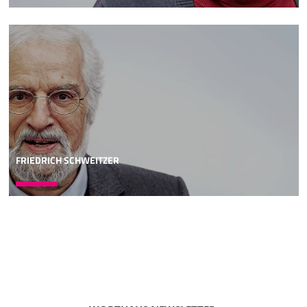
man ihm den Hinterhalt. Sollte ich sie dafür nicht
heimsuchen - Spruch Jahwes - und an einem solchen Volk
nicht Vergeltung üben?" Wieder so ein Panorama über den
Zustand der judäischen Gesellschaft zur Zeit Jeremias,
wobei dieses Beispiel hier noch etwas konkreter ist als das
vorhergehende. Es sagt etwas genauer, welche Missstände
Jeremia in seiner Umgebung wahrnimmt. Da fallen eben
die Stichworte Ehebruch, Lüge, Betrug und Unterdrückung.
Dabei ist es eigentlich ganz interessant zu beobachten,
was dem Volk nicht vorgeworfen wird. Und damit treffen
wir hier beim Jeremia auf einen Zug, der für die Prophetie
FRIEDRICH SCHWEITZER
des
07:03
Alten Testaments ziemlich typisch ist: Den Leuten wird
keineswegs mangelnde Frömmigkeit vorgeworfen. Im
Gegenteil, was die Propheten vor allem zu bemängeln
haben, sind die sozialen Verwerfungen, die sich in der
Gesellschaft abgespielt haben. Ihr Hauptthema ist die
Sozialkritik: Lug, Betrug, Unterdrückung. Und das tun die
Propheten immer mit dem Verständnis, dass soziales