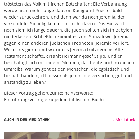
trösteten das Volk mit frohen Botschaften: Die Verbannung
02:04
werde nicht mehr lange dauern, König und Priester bald
lauert der Panther, alle, die herauskommen, werden
wieder zurückkehren. Und dann war da noch Jeremia, der
zerfleischt. Denn zahlreich sind ihre Verbrechen schwer
verkündete: So billig kommt ihr nicht davon. Das Exil wird
wiegt ihre Abtrünnigkeit." In diesem Prophetenwort wird
noch ziemlich lange dauern, die Juden sollten sich in Babylon
das Bild einer Gesellschaft gezeichnet, die von Lug und
niederlassen. Schließlich kommt es zum Showdown, Jeremia
Trug durchdrungen ist, die voll ist von Kriminalität. Selbst
gegen einen anderen jüdischen Propheten. Jeremia verliert.
wenn die Leute sich fromm geben und schwören und
Wie er reagierte und warum es Jeremia trotzdem ins Alte
dabei bei Jahwe schwören, Jahwe als ihre Garantiemacht
Testament schaffte, erzählt Hermann-Josef Stipp. Und er
anrufen, bringen sie doch nur Meineide hervor, also nur
beschäftigt sich mit einem Dilemma, das heute noch manchen
Heuchelei. Zwar meint Jeremia, dass die Judäer eigentlich
umtreibt: Warum geht es den Menschen, die egoistisch und
schon Erfahrungen gemacht haben, die sie als göttliche
boshaft handeln, oft besser als jenen, die versuchen, gut und
Warnung begreifen müssten, aber das hat nichts geholfen:
anständig zu leben?
"Du hast sie geschlagen, aber es tut ihnen nicht weh; du
Dieser Vortrag gehört zur Reihe »Vorworte:
03:00
Einführungsvorträge zu jedem biblischen Buch«.
hast sie vernichtet, aber sie haben dich geweigert,
Züchtigung anzunehmen." Bei all dem, und das gilt auch
sonst für das alte Testament, gilt Jahwe als ein Gott mit
AUCH IN DER MEDIATHEK
› Mediathek
einem ausgeprägten Rechtswillen. Das heißt, das ist ein
Gott, der größten Wert darauf legt, dass es bei seinem Volk
nach Recht und Ethos zugeht, nach Treu und Glauben, ein