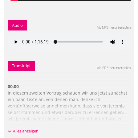
Audio
Als MP3 herunterladen
Transkript
Als PDF herunterladen
00:00
In diesem zweiten Vortrag schauen wir uns jetzt zunächst
ein paar Texte an, von denen man, denke ich,
vernünftigerweise annehmen kann, dass sie von Jeremia
selbst stammen und etwas darüber zu erkennen geben,
wie Jeremia seine eigene Umwelt erlebt hat und was er
deshalb im Auftrag Gottes seinen Zeitgenossen zu sagen
Alles anzeigen
hatte. Ein Beispiel im fünften Kapitel, die ersten sechs