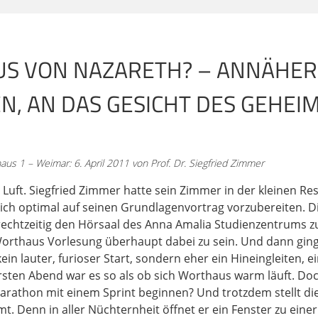
n Ausblendungen. Und es wird auch so bleiben bis zu unser
otzdem ist das Ziel gut. Denn so absolut ist es ja nicht gem
beeinflusst werden würden. Sondern es gibt schon Bretter 
beiseiteschieben. Und es ist ein lohnenswertes Ziel, die Brille
US VON NAZARETH? – ANNÄHE
, zu erkennen.
, AN DAS GESICHT DES GEHEIMN
itt, dass wir sie ein Stück weit abnehmen können. Wir werde
mnis beschäftigen. Das Wort Geheimnis spielt eine große 
 völlig zu Recht. Es geht darum, dass wir einen unvorstellte
us 1 – Weimar: 6. April 2011 von Prof. Dr. Siegfried Zimmer
n Geheimnis ist etwas anderes als ein Rätsel. Rätsel habe
nnt, dann ist der Reiz des Rätsels dahin. So ist es bei ei
 Luft. Siegfried Zimmer hatte sein Zimmer in der kleinen Re
chte Geheimnisse keine einfache Lösung. Sondern es läuft d
ch optimal auf seinen Grundlagenvortrag vorzubereiten. Di
sem Geheimnis beschäftige, je mehr ich mich diesem Geheim
rechtzeitig den Hörsaal des Anna Amalia Studienzentrums z
s.
Worthaus Vorlesung überhaupt dabei zu sein. Und dann ging
ein lauter, furioser Start, sondern eher ein Hineingleiten, e
rsten Abend war es so als ob sich Worthaus warm läuft. Do
re, desto stärker wird der Sog dieses Geheimnisses auf mic
arathon mit einem Sprint beginnen? Und trotzdem stellt die
eiß ich von unseren Philosophieprofessoren an der Pädago
t. Denn in aller Nüchternheit öffnet er ein Fenster zu ein
fähr 20 Jahren, können auch 30 oder 25 sein, sind sich die