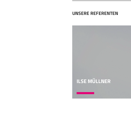
Mensch, vielleicht en
Wenn Menschen mit ein
UNSERE REFERENTEN
Grenzen konfrontiert. 
nicht organisieren kö
konfrontiert. Und das 
deutlich auf unsere G
06:02
haben keine Lust, sich 
können, wissen, durch
ziemlich sicher von vo
Geheimnisse können ga
ILSE MÜLLNER
kann schon sein, dass 
Dieses Geheimnis ist j
nächsten Tagen nicht 
haben mal so gesagt, 
07:06
nach diesem Geheimni