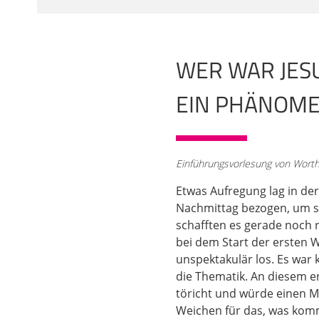
Blick trüben. Wir habe
falschen Hoffnungen. Tr
überhaupt nicht mehr 
können wir tatsächlich 
WER WAR JES
Nase haben, zuzugeben
EIN PHÄNOMEN
02:02
Das ist der erste Schr
Tagen mit einem Gehei
von Wordhaus, und zwar
Einführungsvorlesung von Wortha
Geheimnis gewinnen. Ei
wenn man die Lösung ke
Etwas Aufregung lag in der
nicht. Erstens haben e
Nachmittag bezogen, um si
mehr ich mich mit die
schafften es gerade noch 
geheimnisvoller wird e
bei dem Start der ersten 
unspektakulär los. Es war k
03:03
die Thematik. An diesem e
Und je mehr ich es spü
töricht und würde einen M
grob 20 Jahren, das w
Weichen für das, was komm
Ludwigsburg, seit unge