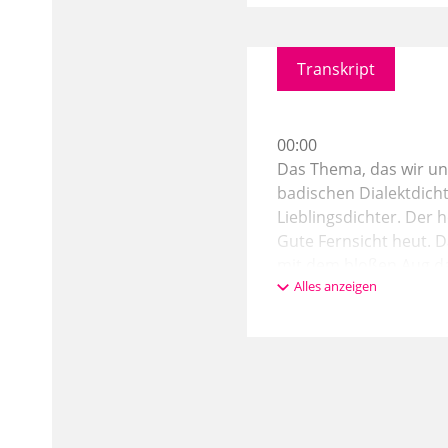
Transkript
00:00
Das Thema, das wir uns
badischen Dialektdicht
Lieblingsdichter. Der 
Gute Fernsicht heut. D
mit dem bloßen Aug das
Alles anzeigen
Thema, das wir uns erk
lohnt sich. Es lohnt s
01:03
Denn das Thema heißt 
Blickfeld hatte. Neulan
selbstverständlich auc