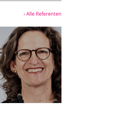
Wort Gott bezeichnen?
 ihren eigenen
› Alle Referenten
obern können, was sie
t ihren Grenzen
haben. Wenn wir
ch auch gut verstehen,
Dingen, die sie
n beschäftigen, wo man
uch bedenken,
 tiefen Reiz. Und es
 hab das unterschätzt.
heimnis in den
Und wir vom Wothaus
 Blick,
en. Nämlich aus einer