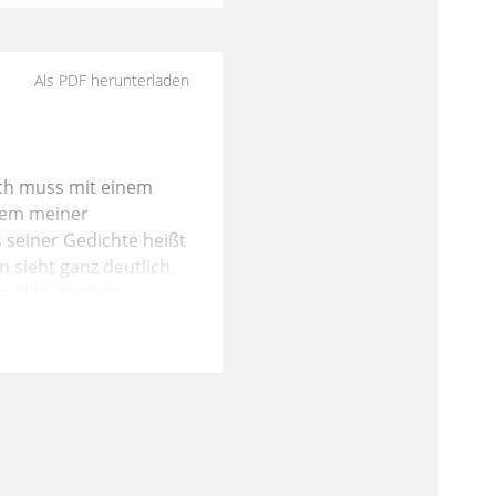
Als PDF herunterladen
 Ich muss mit einem
inem meiner
 seiner Gedichte heißt
n sieht ganz deutlich
n Blick. Und das
ck gewinnen. Das Thema
n bisher gar nicht im
en Blick. Ich selber
 Faktoren, die unseren