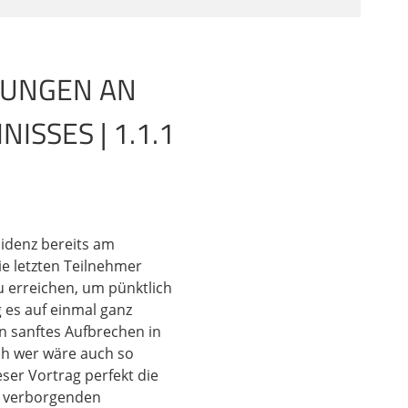
em Tod. Also, keine
eint, dass wir
vor dem Kopf. Die
, die wir alle auf der
RUNGEN AN
ISSES | 1.1.1
n uns in den folgenden
Rolle in der Homepage
ren Blick auf ein
n eine Lösung. Und
nem echten Geheimnis
sidenz bereits am
a ganz anders. Je
e letzten Teilnehmer
nis öffne, desto
u erreichen, um pünktlich
 es auf einmal ganz
in sanftes Aufbrechen in
ch wer wäre auch so
h. Seit ungefähr ganz
ser Vortrag perfekt die
gischen Hochschule in
er verborgenden
 führenden