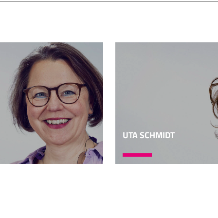
tscheidend zusammen mit dem Geheimnis, das wir mit dem 
em echten Geheimnis konfrontiert werden, werden sie mit
Was sie nicht wissen, nicht durchschauen, was sie nicht er
nnen, was sie nicht beherrschen können. Also sie werden mi
kränkt. Das kränkt uns alle, wenn wir uns nicht umgekehrt 
renzen hingewiesen werden. Und viele Menschen, das kann i
kränken zu lassen. Sie beschäftigen sich lieber mit anderen 
schauen und beherrschen. Sie wollen sich lieber mit Dinge
rnherein sagen kann, dass es sich lohnt. Aber wir sollten a
nz schön spannend werden. Echte Geheimnisse haben einen
UTA SCHMIDT
wir feststellen und uns eingestehen müssen, sapper lot, ich
a viel spannender als ich dachte. Wir werden also dieses Ge
lüften, sondern wir werden tiefer hineingezogen werden. 
wir werden mal probeweise die Frage nach dem unverstellten
s, probeweise aus einer bestimmten Perspektive wahrnehm