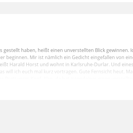
 gestellt haben, heißt einen unverstellten Blick gewinnen.
er beginnen. Mir ist nämlich ein Gedicht eingefallen von e
heißt Harald Horst und wohnt in Karlsruhe-Durlar. Und eines
as will ich euch mal kurz vortragen. Gute Fernsicht heut. Ma
 Brett vorm Kopf. Also, da hat irgendeiner einen verstellte
lärtermaßen gestellt haben, heißt einen unverstellten Bli
ich dafür, ein paar Tage nach Weimar zu kommen.
ja, einen neuen Blick gewinnen. Etwas sehen lernen, was ma
d zu betreten. Natürlich hat keiner von uns einen unverstellt
h nicht. Wir nehmen alles selektiv wahr. Es gibt eine Menge