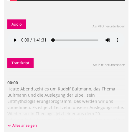
Audio
Als MP3 herunterladen
Transkript
Als PDF herunterladen
00:00
Heute Abend geht es um Rudolf Bultmann, das Thema
Bultmann und die Auslegung der Bibel, sein
Entmythologisierungsprogramm. Das werden wir uns
vornehmen. Es ist jetzt Teil zehn unserer Auslegungsreihe.
Wieder so ein Theologe, jetzt einer aus dem 20.
Jahrhundert, ist ja ganz schön, vielleicht steht er uns näher
Alles anzeigen
oder auch nicht. So, der Name Rudolf Bultmann, da ist