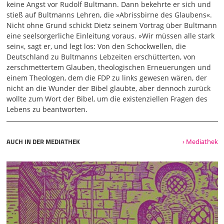
warnen. In der Theologie werden die Lehren eines Rudolf
keine Angst vor Rudolf Bultmann. Dann bekehrte er sich und
Bultmann verbreitet und
stieß auf Bultmanns Lehren, die »Abrissbirne des Glaubens«.
Nicht ohne Grund schickt Dietz seinem Vortrag über Bultmann
02:05
eine seelsorgerliche Einleitung voraus. »Wir müssen alle stark
möchte Sie einfach dringend warnen. Das ist die
sein«, sagt er, und legt los: Von den Schockwellen, die
Zerstörung der Bibel, die Zerstörung des Glaubens. Das ist
Deutschland zu Bultmanns Lebzeiten erschütterten, von
ganz, ganz gefährlich. Mir persönlich ist die Bibel Gottes
zerschmettertem Glauben, theologischen Erneuerungen und
Wort. Ich glaube daran. Ich lebe damit. Ich bin glücklich
einem Theologen, dem die FDP zu links gewesen wären, der
damit. Und solche Menschen wie Bultmann sind wirklich
nicht an die Wunder der Bibel glaubte, aber dennoch zurück
Zerstörer des Glaubens. So sprach er auf mich ein. Er
wollte zum Wort der Bibel, um die existenziellen Fragen des
sprach und sprach und ich hatte sehr gemischte Gefühle,
Lebens zu beantworten.
weil biografisch war ich in der kuriosen Situation. Ich war
noch Atheist. Ich glaubte noch gar nicht an Gott. Wollte
eigentlich so Deutsch und Philosophie studieren, Theologie
AUCH IN DER MEDIATHEK
› Mediathek
als drittes Fach und wollte ihn erst unterbrechen und
sagen guter Mann, beruhigen Sie sich. Wissen Sie, bei mir
kann nichts passieren. Ich bin jetzt schon Atheist. Das
kann mir gar nicht schaden. Aber er war so rührend
gläubig, dass ich das Gefühl habe, ganz froh wird er doch
nicht sein. Jetzt geht er schon wieder so ein Glaubensfeind
in die Theologie. War auch nicht meine Erstbegegnung mit
Bultmann. Ich