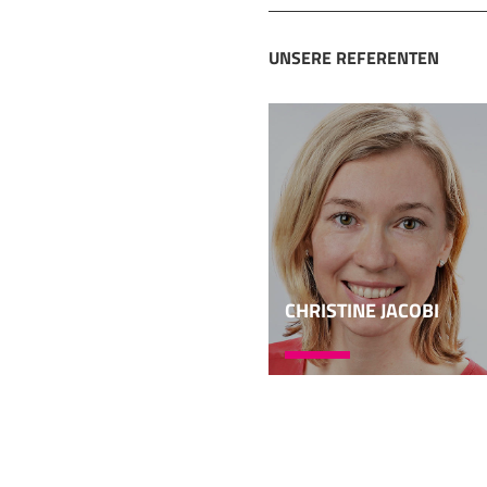
Jüdinnen und Juden und
Und die, die diesen Ch
UNSERE REFERENTEN
Israel verspielt. Damit
06:08
christlichen Alten Tes
tönen, als wären wir da
Überzeugungen. So gab
Israel zu sein und in 
lebenden indigenen Vö
vertreiben musste. Ode
auch als Volk Israel 
CHRISTINE JACOBI
07:00
mit dem Auto durch Or
Bethlehem. Dort haben 
Diese Lehre ist aber, 
Zuerst und vorab ist s
heute neben und mit un