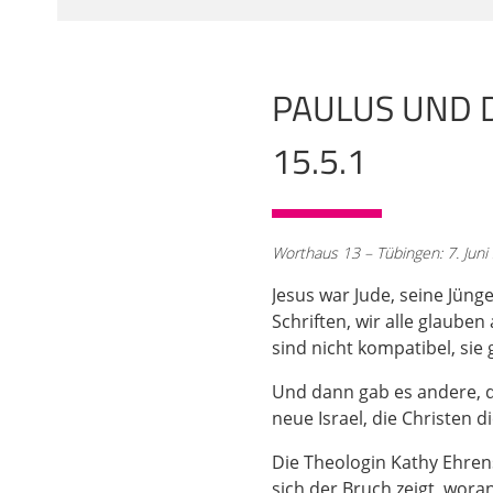
Interpretation und die
gegenseitig aus. Es ga
nämlich, damals und h
mir haben", 2. Buch Mo
PAULUS UND D
02:05
15.5.1
oder nein, was das gen
am Himmel droben, auf
niederwerfen und ihnen
wenn dann manchmal von
Worthaus 13 – Tübingen: 7. Juni
weiß nicht was war, da
manchmal als Radikaler
Jesus war Jude, seine Jüng
Schriften, wir alle glaube
03:01
sind nicht kompatibel, si
dann hat das immer et
der Zeit auch nichtjüd
Und dann gab es andere, d
gekommen sei. Das sei
neue Israel, die Christen 
nicht sogar ganz darüb
Sie wissen von mir viel
Die Theologin Kathy Ehren
geblieben. Er war Phar
sich der Bruch zeigt, wora