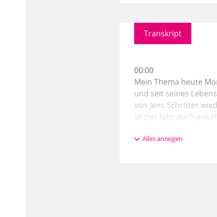
Transkript
00:00
Mein Thema heute Morg
und seit seines Lebens
von Jens Schröter wiede
letztes Jahr auch erwäh
Jude, er ist kein Apost
Alles anzeigen
Jahrhundert geheissen
innerhalb
01:07
jüdischer Tradition, v
die miteinander debatt
Christen ja alle auch. 