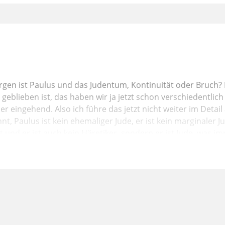
en ist Paulus und das Judentum, Kontinuität oder Bruch? 
 geblieben ist, das haben wir ja jetzt schon verschiedentlic
r eingehend. Also ich führe das jetzt nicht weiter im Detail
nt, Paulus ist kein ehemaliger Jude, er ist kein marginaler Jud
at und er ist auch kein Häretiker, sondern er ist Jude, was 
 hat. Punkt. Es gab im ersten Jahrhundert unserer Zeitrech
on der man einfach so abweichen konnte. Es gibt all diese 
iert und gestritten und diskutiert haben, die verschieden w
Wir debattieren ja dauernd über richtig, falsch und dies und