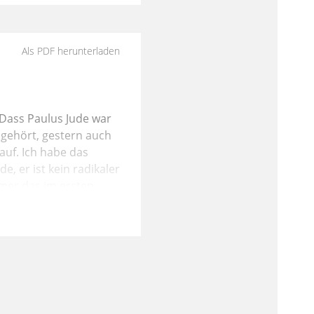
Als PDF herunterladen
Dass Paulus Jude war
h gehört, gestern auch
 auf. Ich habe das
e, er ist kein radikaler
immer das im ersten
nung ja keine Norm
verschiedenen Gruppen,
aren, so wie wir
 jenes und diese