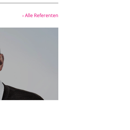
ael seien und nur die.
n ihre Erwählung als
› Alle Referenten
 aus dem
Kirchenlieder, die so
olitischen
ugt, das Gottesvolk
t, dass die dort
 die man Gott gewollt
 Strömungen, die sich
el oder sogar
istinnen und Christen.
ielerlei Gründen.
dischen Volkes, das
ern sie ist