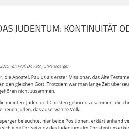
se Interpretation. Und wenn wir es gut meinen, dann schlie
b aber eine Norm im Judentum der Antike und bis heute, und 
eute, und das war das erste Gebot: "Du sollst keine ander
se 20,2. Und dann steht auch dort gleich noch, was das so
AS JUDENTUM: KONTINUITÄT O
au heißt: "Du sollst dir kein Kultbild machen und keine Ges
 der Erde unten oder im Wasser unter der Erde. Du sollst d
 nicht dienen." So, das ist die Norm. Das steht damals, da
 Paulus als Juden geredet wird, der vielleicht marginal od
 2025 von Prof. Dr. Kathy Ehrensperger
nn wird damit nichts gesagt über diese eine Norm, die sie al
 oder als Alternativer oder als irgendwie spezieller Jude be
er, die Apostel, Paulus als erster Missionar, das Alte Testa
n an den gleichen Gott. Trotzdem war man lange Zeit überze
e gehören nicht zusammen.
was damit zu tun, dass Paulus und andere jüdische Mensche
ische Menschen seiner Zeit davon überzeugt waren, dass in 
ie meinten: Juden und Christen gehören zusammen, die chris
 dann ein Bruch oder habe Paulus an den Rand seiner Tradit
die neuen Juden, das auserwählte Volk.
er hinaus. Und darüber wird heute auch in der Forschung he
leicht, die letztes Jahr da waren, ich bin überzeugt, Paulus w
sperger beleuchtet hier beide Positionen, erklärt anhand v
isäer und ist es geblieben. Die Frage, der wir heute und mo
n sich eine Fortsetzung des Judentums im Christentum erken