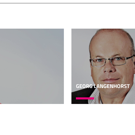
 Nichtjüdinnen und Nichtjuden, dass die das eigentliche Isr
ristus, diesen Jesus nicht als Messias anerkennen, die habe
 wird eine Kontinuität postuliert zwischen Israel, wie wir es
tament kennen, und der Kirche. Und wir haben ja auch noch 
s auserwählte Volk Israel. Das hat sich auch verdichtet in p
 es europäische Auswanderer in die USA, die waren überze
das neue gelobte Land aufzubrechen. Und die waren überzeug
lker so etwas wie die Kananäer des Alten Testaments seien,
r in Wales, wo ich lange gelebt habe, da gab es christliche
verstanden haben. Und dann kann man heute
GEORG LANGENHORST
tschaften fahren, die heißen Shiloh oder Bethel oder Karm
die gewohnt, diese sich selbst als Israel verstehenden Chr
um es gelinde auszudrücken, doch etwas problematisch aus v
ie problematisch um des Volkes Israels selbst willen, des jü
s lebt. Sie ist aber nicht nur deswegen problematisch, sond