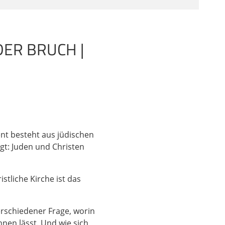
ßen wir uns nicht
die teilen wir
en Gottheiten neben
 ungefähr
DER BRUCH |
talt von irgendetwas
ich vor ihnen nicht
s steht heute. Und
er radikal oder ich
le teilen. Wenn Paulus
zeichnet wird,
ment besteht aus jüdischen
ugt: Juden und Christen
n seiner Zeit und mit
Jesus der Messias
tliche Kirche ist das
ion gestellt, wenn
ftigst debattiert. So.
ar Jude und ist es
erschiedener Frage, worin
rgen ja ein wenig
nen lässt. Und wie sich