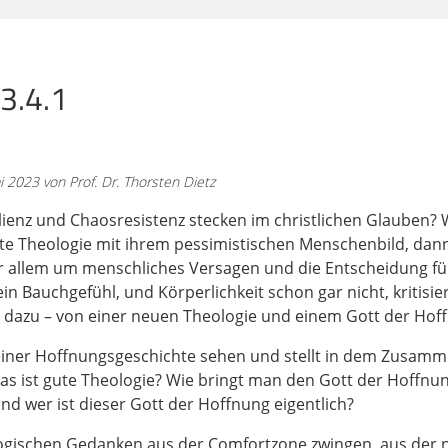
ann man erwarten, wenn theologietreibende Menschen sic
 schon was riskieren? Das muss ja jedem klar sein, der vo
eine Anfrage bekommt wie sonst auch, dass man irgendwie e
 Entwicklung zwischen 1830 und 1835 und so betrachtet. Das 
3.4.1
anstrengend und so und man hat da echt mehr zu tun. Abe
h eine relativ risikoarme Zone. Man hat
 2023 von Prof. Dr. Thorsten Dietz
tun, da springt ja keiner auf und sagt: Falsch, ich habe es 
en, die besprochen werden in der Theologie, sind sehr pflege
ilienz und Chaosresistenz stecken im christlichen Glauben? 
hön. Also manchmal fährt man zu ihren Gräbern, bedankt sich 
e Theologie mit ihrem pessimistischen Menschenbild, dann 
r eine oder andere hat vielleicht Lust oder so, aber geht ni
r allem um menschliches Versagen und die Entscheidung für 
logie eigentlich eine sehr schöne, ruhige Angelegenheit, ma
in Bauchgefühl, und Körperlichkeit schon gar nicht, kritisie
ine Tagungen und so und das ist sehr schön, super, nerdig.
t dazu – von einer neuen Theologie und einem Gott der Hof
emocht, wenn man da so drin war. Na ja, aber was wir hier
Menschen, vor echten Menschen und nicht vor Kolleginnen un
eil einer Hoffnungsgeschichte sehen und stellt in dem Zusam
mal lang und breit erklären, warum das völlig falsche Erwar
s ist gute Theologie? Wie bringt man den Gott der Hoffnu
. Und was
nd wer ist dieser Gott der Hoffnung eigentlich?
logischen Gedanken aus der Comfortzone zwingen, aus der n