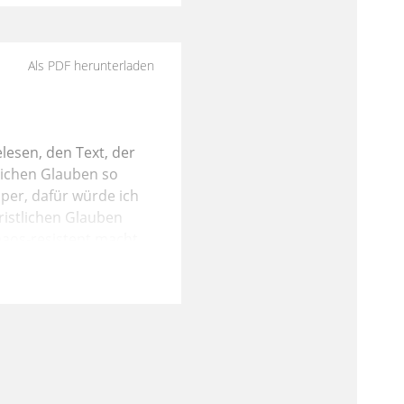
Als PDF herunterladen
lesen, den Text, der
tlichen Glauben so
uper, dafür würde ich
ristlichen Glauben
Chaos-resistent macht.
 keiner von uns
t und Hoffnung
m Sinne was
itung. Was kann man