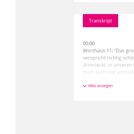
Transkript
00:00
Worthaus 11: "Das gro
verspricht richtig schö
drinsteckt, in unseren
mich auch mal anmelden
drinsteckt, was da zuk
Alles anzeigen
Das ist richtig gut. B
Referenten und Refere
einlösen können. Ein b
01:00
dass man mit der Erwar
produzieren und mache