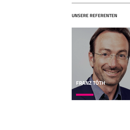
Metier ist nicht Dogm
Reflexion des Dogmas. 
UNSERE REFERENTEN
05:03
Geist, Kirche, Gottesdi
Zukunft und Hoffnung s
Kirche, die können si
erhoffen und erwarten,
nur Dienst am Wort." 
dann noch ein bisschen
Evangelium und Dogma i
unterscheiden wir ganz 
FRANZ TÓTH
persönliche Haltung, Re
Theologie ist Reflexion
06:06
Reflexion auf Religion
Alltagsgeschäft ist eig
schön gemütlich und si