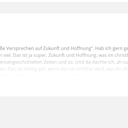
ße Versprechen auf Zukunft und Hoffnung". Hab ich gern ge
n viel. Das ist ja super. Zukunft und Hoffnung, was im chris
 krisengeschüttelten Zeiten und so. Und da dachte ich, ah s
. Das ist richtig gut, wenn das so sichtbar wird, was im ch
unftsträchtig ist, was uns Krisen- resilient macht, was uns 
is ich irgendwann mit Schrecken merkte: Das wird hoffentlich
ntinnen erwarten, dass wir dieses Versprechen auf Zukunf
isschen fürchte ich schon,
tung kommt, dass wir jetzt irgendwie tatsächlich in diese
n. Darum erst mal eine kleine, wie sollen wir sagen, Einle