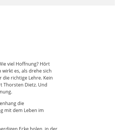
h versuchen an den
n Worthaus eingeladen
in Konzept aus 17
ist Arbeit, das zu
r im Großen und
ganz anders gemeint und
leicht, die sind sehr
Wie viel Hoffnung? Hört
und so, dass die alle
wirkt es, als drehe sich
cht. Also
die richtige Lehre. Kein
n ist auch viel unter
rt Thorsten Dietz. Und
 Das habe ich auch
fnung.
 machen, oh Gott, oh
d Kollegen liefern.
menhang die
tungen sind und warum
ng mit dem Leben im
erdigen Ecke holen, in der