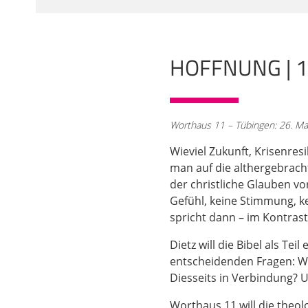
denn erwarten? Was k
großen Fragen und, ja,
wird, dass man nicht 
Perspektiven in seiner
HOFFNUNG | 1
machen, es ist schon 
Ganzen ist es natürlic
02:00
Worthaus 11 – Tübingen: 26. Mai
ja mit lauter Toten zu 
so. Also die Allermeist
Wieviel Zukunft, Krisenres
still, das ist auch sc
man auf die althergebracht
nicht widersprechen, de
der christliche Glauben vo
normalerweise ist Theo
Gefühl, keine Stimmung, ke
sich. Man macht so se
spricht dann – im Kontras
teilweise immer sehr g
Gott - wir sollen vor 
Dietz will die Bibel als T
Jetzt könnte ich erst 
entscheidenden Fragen: Wa
das einfach nicht geht
Diesseits in Verbindung? U
03:03
Worthaus 11 will die theo