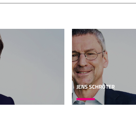
a, sondern Reflexion des Dogmas. Das muss man mal kurz sac
Das Evangelium, ja, das ist unverfügbar, Heiliger
enst und so weiter und so weiter. So, das wäre die klassisch
ucht, bitte auf das Evangelium hoffen. Die Pfarrerinnen un
ch nicht so wegdrücken, also die muss man behaften. Da ka
 dass die liefern. Die würden dann sagen: "Ich habe mal ge
Ja, aber immerhin, das würde man verlangen. Neuzeitlich-m
 klüger gemacht und gesagt: Ja, Reformations zeit, die Diff
st das eine, Ereignis und Lehre oder Reflexion auf die Lehr
grundsätzlich zwischen Religion und Theologie. Religion ist 
JENS SCHRÖTER
ligion ist erfahrungsgesättigt, ist was Soziales, was Gemein
 auf Religion. Und die
 betreiben wir so, dass wir es ganz manchmal auch machen,
entlich Reflexion auf die Reflexion von Religion. Und darum h
nd immer unter uns und kriegen ja nicht so viel reingequat