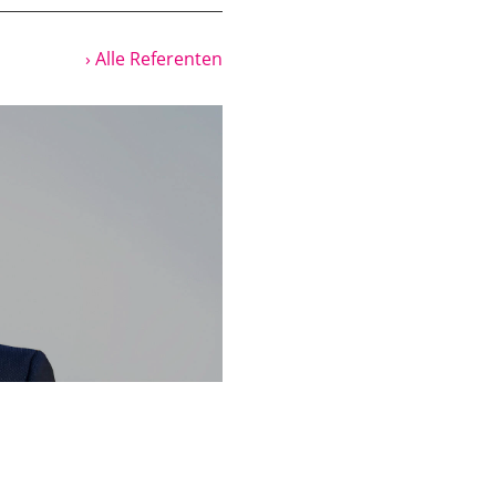
ken lassen ...
› Alle Referenten
e Version. Also, wer
d Pfarrer in der
nn man ungefähr
lernt, ich mache doch
odern haben wir das
erenzierung
e. Neuzeitlich
Praxis, Religion ist
schaftliches. So,
 aber unser
aben wir es ja so
scht und keiner