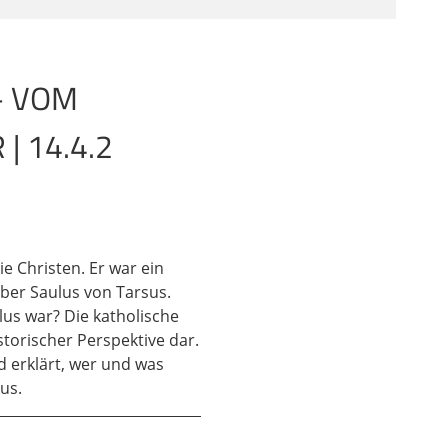
ngelist überliefert
 – VOM
m und die
tor. Es ist also nicht
 14.4.2
n also, wir haben im
über das Leben, über
 Bei den Paulusbriefen
e Christen. Er war ein
agen, erster Hand
über Saulus von Tarsus.
türlich im einen oder
ulus war? Die katholische
te und auch morgen
storischer Perspektive dar.
ringt in der
nd erklärt, wer und was
 Rhetoriker. Und dann
us.
geliums