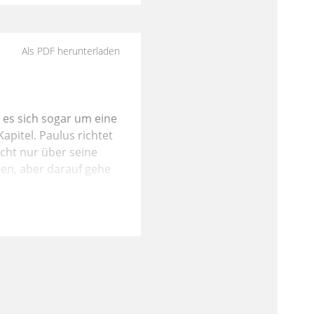
Als PDF herunterladen
t es sich sogar um eine
pitel. Paulus richtet
icht nur über seine
en, aber darauf gehe
 Hören wir einmal in
 ein Jude, geboren in
il er diese Rede in
enau nach dem Gesetz
hr" meint er die