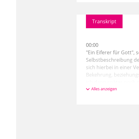
Transkript
00:00
"Ein Eiferer für Gott",
Selbstbeschreibung des
sich hierbei in einer V
Bekehrung, beziehungs
ich dann später noch nä
Alles anzeigen
01:00
nur über seine Bekehr
den Anfang dieser Rede
Tarsus in Kilikien, auf
Jerusalem hält. Und da
der Väter. Ich bin ein E