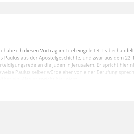
 so habe ich diesen Vortrag im Titel eingeleitet. Dabei handel
 Paulus aus der Apostelgeschichte, und zwar aus dem 22. Ka
erteidigungsrede an die Juden in Jerusalem. Er spricht hier n
weise Paulus selber würde eher von einer Berufung sprech
her ein. Also er spricht hier nicht
ung, sondern auch über seine vorchristliche Vergangenheit.
 hinein. Da heißt es in Apostelgeschichte 22 Vers 3: "Ich bin
erzogen aber in dieser Stadt", damit ist Jerusalem gemeint, we
nn heißt es weiter: "... zu Füßen Gamaliels unterrichtet, g
iferer für Gott, wie ihr alle es heute seid." Und mit diesem "i