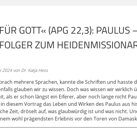
zt müssen wir uns einiges vor Augen halten.
sage aus dem Mund des Paulus, aber so, wie es der Lukas-Eva
 FÜR GOTT« (APG 22,3): PAULUS
postelgeschichte geschrieben hat. Also das Lukas-Evangeliu
 als ein Doppelwerk konzipiert worden von einem einzigen Au
OLGER ZUM HEIDENMISSIONAR |
. Paulus' Originalton hören wir in seinen Briefen. Wir merke
relevante Quellen, die wir heranziehen können, um etwas 
erson des Paulus zu erfahren. Also einmal die
i 2024 von Dr. Katja Hess
postelgeschichte, die der Lukas-Evangelist geschrieben hat.
sprach mehrere Sprachen, kannte die Schriften und hasste di
z nah an Paulus, da wir es natürlich hier aus, man könnte s
denfalls glauben wir zu wissen. Doch was wissen wir wirklich 
iese Informationen generell auch zuverlässig, wobei man na
t, als er schon längst ein Eiferer, aber noch lange nicht Pa
l unterscheiden muss. Das werden wir auch versuchen heu
t in diesem Vortrag das Leben und Wirken des Paulus aus hi
 natürlich auch seine Interessen und Intentionen mit hineinb
tliche Zeit, dröselt auf, was glaubwürdig ist und was nicht. U
rgabe der Ereignisse. Und Paulus war schon auch ein guter
einem wohl prägendsten Erlebnis vor den Toren von Damask
geschichte. Lukas beteuert zwar am Anfang des Lukas-Evan