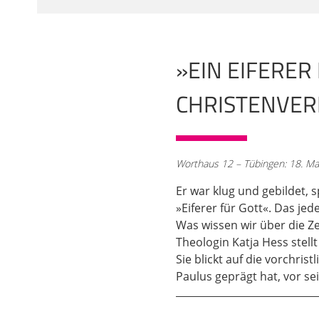
jüdischen Zuhörer. Jet
02:10
Dies ist zwar eine Aus
»EIN EIFERER
hat, der ja auch die A
Apostelgeschichte sind
CHRISTENVERF
Originalton des Paulus
Neuen Testament zwei 
das Wirken, über die P
03:09
Worthaus 12 – Tübingen: 18. Ma
Paulusbriefe und die A
Er war klug und gebildet, 
sind wir natürlich gan
»Eiferer für Gott«. Das je
erfahren. Daher sind d
Was wissen wir über die Zei
anderen Fall auch ma
Theologin Katja Hess stell
Vormittag, weil Paulus
Sie blickt auf die vorchris
Darstellung und Wiede
Paulus geprägt hat, vor s
haben wir die Apostel
04:11