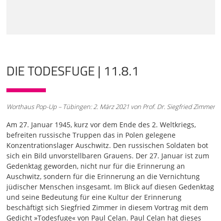
eingebaut als Brücke in das 20. Jahrhundert. Ich möchte zu
diesem Gedicht noch vorneweg etwas ganz Persönliches
sagen.
01:02
Ich habe mit diesem Gedicht etwas Besonderes erlebt, und
zwar war ich vielleicht so 23 Jahre alt ungefähr. Ich
DIE TODESFUGE | 11.8.1
studierte an der Pädagogischen Hochschule Schwäbisch-
Gmünd, also Lehrerstudium, und ich kam von der
Pfingstlichen Bibelschule, ich war Schüler auf einer
Pfingstlichen Bibelschule, und ging dann zum
Worthaus Pop-Up – Tübingen: 2. März 2021 von Prof. Dr. Siegfried Zimmer
Lehrerstudium. Wir hatten in Schwäbisch-Gmünd einen
Bibelkreis, in den auch viele säkulare Leute hineinkamen
Am 27. Januar 1945, kurz vor dem Ende des 2. Weltkriegs,
und auch zum Glauben gefunden haben. Eine etwas ältere
befreiten russische Truppen das in Polen gelegene
Studentin, die auch völlig säkular war, aber dann in diesem
Konzentrationslager Auschwitz. Den russischen Soldaten bot
Bibelkreis eine Heimat gefunden hat, die hat mich mal
sich ein Bild unvorstellbaren Grauens. Der 27. Januar ist zum
gefragt: Siegfried, du kennst dich ja in der Bibel gut aus,
Gedenktag geworden, nicht nur für die Erinnerung an
das merkt man, hast du aber auch ein Verhältnis zur Lyrik?
Auschwitz, sondern für die Erinnerung an die Vernichtung
jüdischer Menschen insgesamt. Im Blick auf diesen Gedenktag
02:04
und seine Bedeutung für eine Kultur der Erinnerung
Da war ich völlig baff und habe gesagt: Eigentlich nein.
beschäftigt sich Siegfried Zimmer in diesem Vortrag mit dem
Goethe und Schiller - das hat mich nicht so vom Hocker
Gedicht »Todesfuge« von Paul Celan. Paul Celan hat dieses