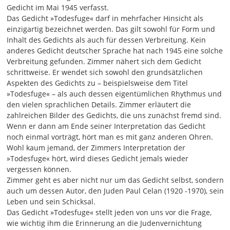
gerissen. Und dann - sie war eine Deutschstudentin, die da
Gedicht im Mai 1945 verfasst.
auch wirklich sehr tief in der Lyrik verankert war - hat sie
Das Gedicht »Todesfuge« darf in mehrfacher Hinsicht als
gesagt: Ich lasse dir mal ein Gedicht laufen. Der Autor liest
einzigartig bezeichnet werden. Das gilt sowohl für Form und
dieses Gedicht selber vor. Das war eine Schallplatte
Inhalt des Gedichts als auch für dessen Verbreitung. Kein
damals noch, und dann legte sie eine Schallplatte auf, und
anderes Gedicht deutscher Sprache hat nach 1945 eine solche
Paul Celan las da selbst sein Gedicht "Todesfuge". Ich habe
Verbreitung gefunden. Zimmer nähert sich dem Gedicht
nie vergessen, wie berührt ich war, wie erschüttert ich war,
schrittweise. Er wendet sich sowohl den grundsätzlichen
so was von getroffen. Ich habe so als pfingstlicher
Aspekten des Gedichts zu – beispielsweise dem Titel
Bibelschüler, der in dem Bibelkreis ziemlich sicher
»Todesfuge« – als auch dessen eigentümlichen Rhythmus und
aufgetreten ist,
den vielen sprachlichen Details. Zimmer erläutert die
zahlreichen Bilder des Gedichts, die uns zunächst fremd sind.
03:11
Wenn er dann am Ende seiner Interpretation das Gedicht
instinktiv gespürt: Siegfried, da kommt eine Welt auf dich
noch einmal vorträgt, hört man es mit ganz anderen Ohren.
zu, die du nicht kennst: die moderne Lyrik. Und da gibt es
Wohl kaum jemand, der Zimmers Interpretation der
Qualitäten, von denen hast du bisher keine Ahnung
»Todesfuge« hört, wird dieses Gedicht jemals wieder
gehabt. Vielleicht will es ja der Zufall, dass diese Studentin
vergessen können.
- sie hieß Katharina, ich weiß nicht, wo sie dann gelandet
Zimmer geht es aber nicht nur um das Gedicht selbst, sondern
ist - das vielleicht irgendwann mal hört. Dann will ich dir
auch um dessen Autor, den Juden Paul Celan (1920 -1970), sein
sagen, liebe Katharina: Da hast du bei mir ein Neuland
Leben und sein Schicksal.
aufgestoßen, das mich dann jahrelang beschäftigt hat. Ich
Das Gedicht »Todesfuge« stellt jeden von uns vor die Frage,
habe mich dann mit Paul Celan weiterhin beschäftigt, mit
wie wichtig ihm die Erinnerung an die Judenvernichtung
Hilde Domin und ihrem Buch "Wozu Lyrik heute", dann