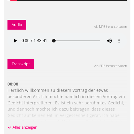
Audio
Als MP3 herunterladen
Transkript
Als PDF herunterladen
00:00
Herzlich willkommen zu diesem Vortrag der etwas
besonderen Art. Ich möchte nämlich in diesem Vortrag ein
Gedicht interpretieren. Es ist ein sehr berühmtes Gedicht,
und dennoch möchte ich dazu beitragen, dass dieses
Gedicht auf keinen Fall in Vergessenheit gerät. Ich habe
dieses Gedicht in der Hiob-Vorlesung, die ja jetzt schon in
Alles anzeigen
Worthaus dokumentiert ist, gegen Ende in die Vorlesung