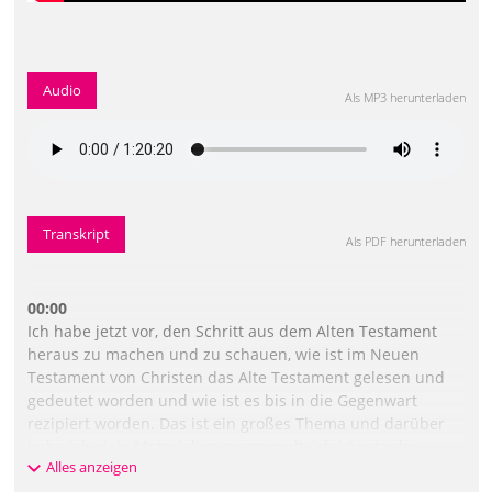
Audio
Als MP3 herunterladen
Transkript
Als PDF herunterladen
00:00
Ich habe jetzt vor, den Schritt aus dem Alten Testament
heraus zu machen und zu schauen, wie ist im Neuen
Testament von Christen das Alte Testament gelesen und
gedeutet worden und wie ist es bis in die Gegenwart
rezipiert worden. Das ist ein großes Thema und darüber
habe ich viele Materialien gesammelt, ich könnte da
Alles anzeigen
wirklich Tage füllen. Ich werde mich jetzt ein bisschen