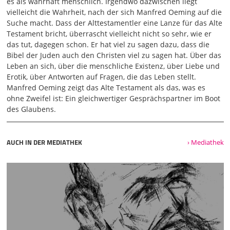
es als wahrhaft menschlich. Irgendwo dazwischen liegt
02:12
vielleicht die Wahrheit, nach der sich Manfred Oeming auf die
eine ziemlich heftige Wandlung dieses Thema. Wenn Sie
Suche macht. Dass der Alttestamentler eine Lanze für das Alte
das mal überblicken, gab es immer Phasen in der
Testament bricht, überrascht vielleicht nicht so sehr, wie er
Weltgeschichte und Gegenden in der Welt, wo das Alte
das tut, dagegen schon. Er hat viel zu sagen dazu, dass die
Testament sehr gering geachtet wurde. Dann gab es aber
Bibel der Juden auch den Christen viel zu sagen hat. Über das
auch wieder Phasen, in denen das Alte Testament als ganz
Leben an sich, über die menschliche Existenz, über Liebe und
entscheidend angesehen wurde und sich da einen Weg zu
Erotik, über Antworten auf Fragen, die das Leben stellt.
bahnen ist nicht so einfach. Also erstmal bitte ich Sie um
Manfred Oeming zeigt das Alte Testament als das, was es
ein bisschen Geduld und um Differenzierung, wie haben
ohne Zweifel ist: Ein gleichwertiger Gesprächspartner im Boot
die das gemacht? Jesus von Nazareth und seine
des Glaubens.
Verkündigung zu rekonstruieren ist eine schwierige
historische
AUCH IN DER MEDIATHEK
› Mediathek
03:00
Aufgabe. Ich glaube, die ist fast unlösbar. Obwohl es sehr
viele Bücher gibt, was Jesus gelehrt hat und was Jesus
wirklich gesagt hat. Was Jesus gesagt hat und was man
ihm später in den Mund gelegt hat zu unterscheiden ist
ganz, ganz schwierig. Es gab mal eine Phase, da hat man
gesagt, alles was nicht jüdisch ist und alles was nicht
christlich ist, das ist Jesus. Zum Beispiel die Anrede Gottes