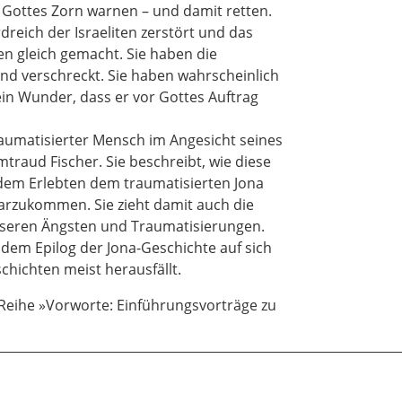
or Gottes Zorn warnen – und damit retten.
ung dieses Buches ein Thema. Und ich werde heute versuch
reich der Israeliten zerstört und das
len, sagen wir das jetzt mal so, oder aus dem Niedlichen zu
n gleich gemacht. Sie haben die
tur zu verstehen. Wenn man ein bisschen Einführendes am An
nd verschreckt. Sie haben wahrscheinlich
im Kanon eine Prophetenerzählung, die einzige, die im Zwölf
ein Wunder, dass er vor Gottes Auftrag
nd keine Sprüche, Prophetensprüche oder Einzelerzählunge
len und ähnliches, was wir sonst im Zwölf-Propheten-Buch a
traumatisierter Mensch im Angesicht seines
nzige durchgehende prophetische Erzählung, die durch ein G
rmtraud Fischer. Sie beschreibt, wie diese
dem Erlebten dem traumatisierten Jona
n noch ergänzt wird. Jona, der Sohn Amittais, wird vorgestel
larzukommen. Sie zieht damit auch die
reits aus 2 Könige 14,25, nämlich dort wird ein Prophet un
nseren Ängsten und Traumatisierungen.
en und auch mit kleiner Genealogie vorgestellt. Das wäre 
t dem Epilog der Jona-Geschichte auf sich
e Jona-Erzählung allerdings, die wir haben, die ist wohl nur
chichten meist herausfällt.
deswegen, weil sie ein universalistisches Gottesbild hat und 
 Reihe »Vorworte: Einführungsvorträge zu
h für die Völker zuständig ist. Von daher würde ich sagen, h
ins Land gezogen, und wir können also sagen, dass das Jona
ört, sondern dass das Buch spät nachexilisch wohl