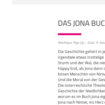
Tod verschlungen und 
neutestamentliche Tex
aus den Synoptikern, a
Zeit des Christentums,
DAS JONA BUCH
Jona war eines schon 
Buchmalerei,
02:05
Worthaus Pop-Up – Graz: 9. Nov
aber dann natürlich au
Auferstehung und auf 
Die Geschichte gehört in j
geworfen wird, natürli
irgendwie etwas trottelige
hoch geschätzt. Und e
Sturm und der Wal, die nie
sich die Zeiten ändern
Happy End, als Jona dann d
eine Deutung vorstelle
bösen Menschen von Niniv
dass wir uns mit den 
Und die Moral von der Gesc
Fragen an ein solches
Die österreichische Theolo
Judentumsgeschichte 
Geschichte der Niedlichkei
worum es im Buch Jona eig
03:02
Jona nach Ninive, ins Herz
man die aktuellen Frag