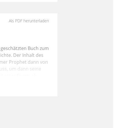
Als PDF herunterladen
 geschätzten Buch zum
chte. Der Inhalt des
amer Prophet dann von
muss, um dann seine
t einer Frage, ob
türlich Elemente
s ein Kinderbuch sei,
s ein hoch
 war, nämlich der vom