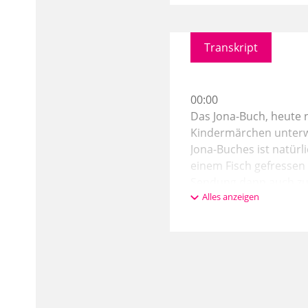
Transkript
00:00
Das Jona-Buch, heute
Kindermärchen unterwe
Jona-Buches ist natür
einem Fisch gefressen
Sendung dann auch zu 
Alles anzeigen
denn das Vieh nicht au
drinnen, die vielleich
das ist etwas, was eige
01:08
Sache ist. Nämlich vo
geschätztes Thema, und