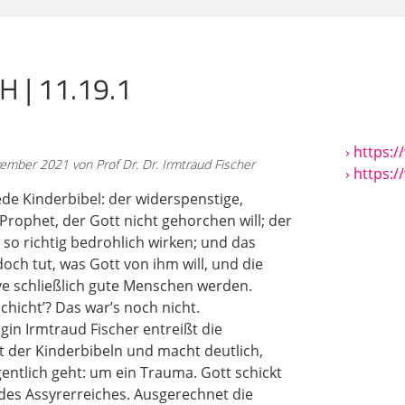
nach drei Tagen eben wieder ans Leben gekommen ist. Die 
te, das ist Matthäus 12,39. Die Basis dafür sind Texte aus
lso Matthäus 12,39, zum Beispiel, Lukas 11,29, diese Hochs
 das ja auch eine ungeheure Produktion in der Kunst nach s
 | 11.19.1
bereits in der Katakombenmalerei ein sehr beliebtes Thema,
› https:
ember 2021 von Prof Dr. Dr. Irmtraud Fischer
ch in der Freskierung von Kirchen ein sehr beliebtes Thema
› https:
der anderen Seite dadurch, dass Jona ja ins Meer geworfen 
ede Kinderbibel: der widerspenstige,
ch auch als Typus der Taufe stehen konnte. Also das Jona-
 Prophet, der Gott nicht gehorchen will; der
s sieht so aus, als ob heute damit kaum jemand mehr was a
 so richtig bedrohlich wirken; und das
, je nachdem wie man natürlich an einen Text herangeht. Ic
och tut, was Gott von ihm will, und die
n, die das Jona-Buch ins Heute holt. Das ist, denke ich, bei 
e schließlich gute Menschen werden.
Texten auseinandersetzen, was sie uns heute sagen können,
hicht’? Das war’s noch nicht.
 Buch herangehen. Das hat die Christentumsgeschichte und
gin Irmtraud Fischer entreißt die
immer gemacht, dass
t der Kinderbibeln und macht deutlich,
entlich geht: um ein Trauma. Gott schickt
 des Assyrerreiches. Ausgerechnet die
en an ein Buch heranstellt. Und deswegen ist natürlich auc