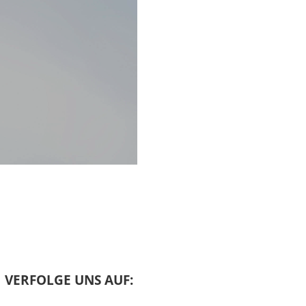
nach Tarschisch fährt,
ese Flucht vor dem
 kaum Erfolg hat. Diese
d das Schiff nicht
ja fortgesetzt damit,
n Land zu kommen, und
sich dort wie in einen
fremde Kapitän ihn
so aus, dass das Los
d er selber, als das
aus fremden Menschen
iesen Propheten noch zu
 ins Meer, und er wird
nachdem er ihn
VERFOLGE UNS AUF: