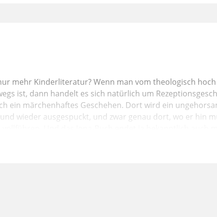
 nur mehr Kinderliteratur? Wenn man vom theologisch hoch
gs ist, dann handelt es sich natürlich um Rezeptionsgeschi
lich ein märchenhaftes Geschehen. Dort wird ein ungehors
 und wieder ausgespuckt, und zwar genau dort, wo er hin 
vollführen. Und das Jona-Buch endet ja bekanntlich auch mi
ch viel wert sei, eine Gottesfrage. Also von daher hat es na
t Kinder besonders ansprechen. Aber diese Deutung, dass da
ntlich eine neue
m Christentum von den Anfängen bis zur Renaissance war da
 zwar vor allem, weil Jona der Typus des Antitypus Christi