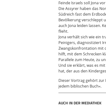
Feinde Israels soll Jona v
unterschiedliche Deut
Die Assyrer haben das Nord
dem Lächerlichen zu ho
Südreich fast dem Erdbode
Buch als Traumalitera
Bevölkerung verschleppt u
dann ist die Stellung 
auch Jona leiden lassen. K
Also das Jona-Buch si
flieht.
auch keine Visionszyk
Jona verhält sich wie ein 
sondern es ist die ei
Peinigers, diagnostiziert I
04:01
Zwangskonfrontation mit 
im zweiten Kapitel dan
hilft, mit dem Schrecken k
einer solchen Figur be
Parallele zum Heute, zu u
Zweiten genau mit Nam
Und sie erklärt, was es mi
achten Jahrhunderts. Di
hat, der aus den Kinderges
erklären, schon allein 
Dieser Vortrag gehört zur
also diese Gottheit auc
jedem biblischen Buch«.
Monotheismus bereits 
achte Jahrhundert geh
05:04
AUCH IN DER MEDIATHEK